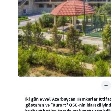
İki gün əvvəl Azərbaycan Həmkarlar İttifa
göstərən və “Kurort” QSC-nin idarəçiliyind