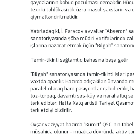
qaydalarının kobud pozulması deməkdir. Hüquq
texniki təhlükəsizlik üzrə məsul şəxslərin və 
qiymətləndirilməlidir.
Xatırladaq ki, İ. Fərəcov əvvəllər “Abşeron” s
sanatoriyasında şöbə müdiri vəzifələrində çalış
işlərinə nəzarət etmək üçün “Bilgəh” sanatori
Təmir-tikinti sağlamlıq bahasına başa gəlir
“Bilgəh” sanatoriyasında təmir-tikinti işləri p
vaxtda aparılır. Hazırda adıçəkilən ünvanda mü
paralel olaraq həm pasiyentlər qəbul edilir, h
toz-torpaq, davamlı səs-küy və narahatlıq s
tərk ediblər. Hətta Xalq artisti Tariyel Qası
tərk etdiyi bildirilir.
Oxşar vəziyyət hazırda “Kurort” QSC-nin tabel
müşahidə olunur - müalicə dövründə aktiv təmir-