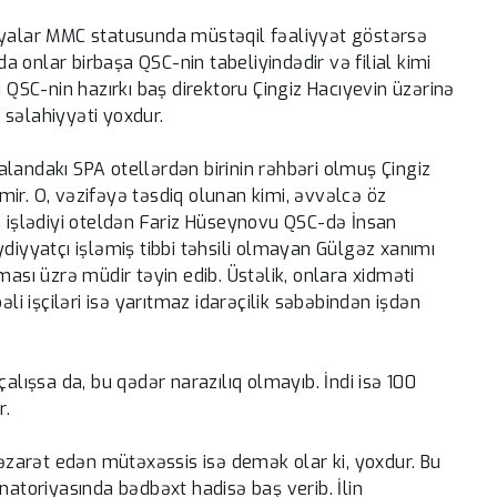
iyalar MMC statusunda müstəqil fəaliyyət göstərsə
da onlar birbaşa QSC-nin tabeliyindədir və filial kimi
i QSC-nin hazırkı baş direktoru Çingiz Hacıyevin üzərinə
r səlahiyyəti yoxdur.
ftalandakı SPA otellərdən birinin rəhbəri olmuş Çingiz
ir. O, vəzifəyə təsdiq olunan kimi, əvvəlcə öz
a işlədiyi oteldən Fariz Hüseynovu QSC-də İnsan
ydiyyatçı işləmiş tibbi təhsili olmayan Gülgəz xanımı
ması üzrə müdir təyin edib. Üstəlik, onlara xidməti
əli işçiləri isə yarıtmaz idarəçilik səbəbindən işdən
alışsa da, bu qədər narazılıq olmayıb. İndi isə 100
r.
nəzarət edən mütəxəssis isə demək olar ki, yoxdur. Bu
natoriyasında bədbəxt hadisə baş verib. İlin