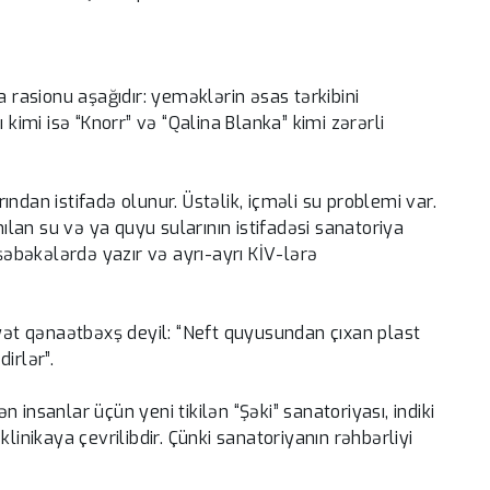
a rasionu aşağıdır: yeməklərin əsas tərkibini
 kimi isə “Knorr” və “Qalina Blanka” kimi zərərli
ndan istifadə olunur. Üstəlik, içməli su problemi var.
lan su və ya quyu sularının istifadəsi sanatoriya
 şəbəkələrdə yazır və ayrı-ayrı KİV-lərə
yyət qənaətbəxş deyil: “Neft quyusundan çıxan plast
irlər”.
ən insanlar üçün yeni tikilən “Şəki” sanatoriyası, indiki
linikaya çevrilibdir. Çünki sanatoriyanın rəhbərliyi