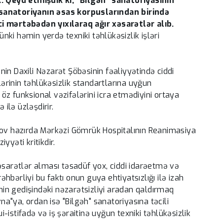
Qeyd etmişdik ki, “Bilgəh” sanatoriyasının
 sanatoriyanın əsas korpuslarından birində
i mərtəbədən yıxılaraq ağır xəsarətlər alıb.
ünki həmin yerdə texniki təhlükəsizlik işləri
in Daxili Nəzarət Şöbəsinin fəaliyyətində ciddi
lərinin təhlükəsizlik standartlarına uyğun
z funksional vəzifələrini icra etmədiyini ortaya
 ilə üzləşdirir.
cov hazırda Mərkəzi Gömrük Hospitalının Reanimasiya
yyəti kritikdir.
əsarətlər alması təsadüf yox, ciddi idarəetmə və
rəhbərliyi bu faktı onun guya ehtiyatsızlığı ilə izah
inin gedişindəki nəzarətsizliyi aradan qaldırmaq
"ya, ordan isə "Bilgəh" sanatoriyasına təcili
istifadə və iş şəraitinə uyğun texniki təhlükəsizlik