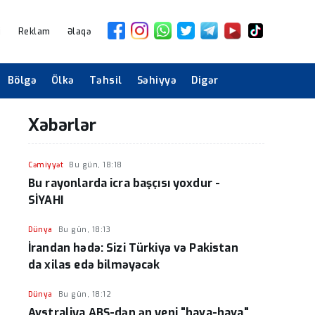
i
Reklam
Əlaqə
Bölgə
Ölkə
Təhsil
Səhiyyə
Digər
Xəbərlər
Cəmiyyət
Bu gün, 18:18
Bu rayonlarda icra başçısı yoxdur -
SİYAHI
Dünya
Bu gün, 18:13
İrandan hədə: Sizi Türkiyə və Pakistan
da xilas edə bilməyəcək
Dünya
Bu gün, 18:12
Avstraliya ABŞ-dən ən yeni "hava-hava"