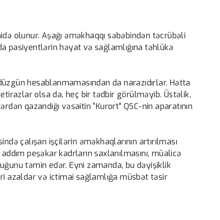
cə isti
Bu rayonlarda icra başçısı
yoxdur -SİYAHI
-
hidə olunur. Aşağı əməkhaqqı səbəbindən təcrübəli
u da pasiyentlərin həyat və sağlamlığına təhlükə
 düzgün hesablanmamasından da narazıdırlar. Hətta
tirazlar olsa da, heç bir tədbir görülməyib. Üstəlik,
lərdən qazandığı vəsaitin “Kurort” QSC-nin aparatının
ində çalışan işçilərin əməkhaqlarının artırılması
u addım peşəkar kadrların saxlanılmasını, müalicə
luğunu təmin edər. Eyni zamanda, bu dəyişiklik
ri azaldar və ictimai sağlamlığa müsbət təsir