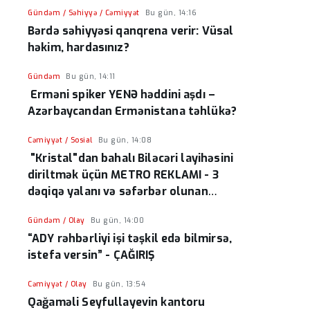
Gündəm / Səhiyyə / Cəmiyyət
Bu gün, 14:16
Bərdə səhiyyəsi qanqrena verir: Vüsal
həkim, hardasınız?
Gündəm
Bu gün, 14:11
Erməni spiker YENƏ həddini aşdı –
Azərbaycandan Ermənistana təhlükə?
Cəmiyyət / Sosial
Bu gün, 14:08
"Kristal"dan bahalı Biləcəri layihəsini
diriltmək üçün METRO REKLAMI - 3
dəqiqə yalanı və səfərbər olunan
resurslar
Gündəm / Olay
Bu gün, 14:00
“ADY rəhbərliyi işi təşkil edə bilmirsə,
istefa versin” - ÇAĞIRIŞ
Cəmiyyət / Olay
Bu gün, 13:54
Qağaməli Seyfullayevin kantoru