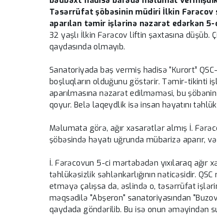
bədbəxt hadisə barədə məlumat vermişdik. 
Təsərrüfat şöbəsinin müdiri İlkin Fərəcov
aparılan təmir işlərinə nəzarət edərkən 5-c
32 yaşlı İlkin Fərəcov liftin şaxtasına düşüb. Ç
qaydasında olmayıb.
Sanatoriyada baş vermiş hadisə “Kurort” QSC-n
boşluqların olduğunu göstərir. Təmir-tikinti iş
aparılmasına nəzarət edilməməsi, bu şöbənin ö
qoyur. Belə laqeydlik isə insan həyatını təhlükə
Məlumata görə, ağır xəsarətlər almış İ. Fərə
şöbəsində həyatı uğrunda mübarizə aparır, vəzi
İ. Fərəcovun 5-ci mərtəbədən yıxılaraq ağır x
təhlükəsizlik səhlənkarlığının nəticəsidir. QSC 
etməyə çalışsa da, əslində o, təsərrüfat işlər
məqsədilə "Abşeron" sanatoriyasından "Buzovna
qaydada göndərilib. Bu isə onun əməyindən sui-