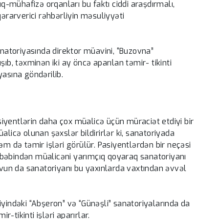
-mühafizə orqanları bu faktı ciddi araşdırmalı,
qərarverici rəhbərliyin məsuliyyəti
anatoriyasında direktor müavini, “Buzovna”
ıb, təxminən iki ay öncə aparılan təmir- tikinti
yasına göndərilib.
asiyentlərin daha çox müalicə üçün müraciət etdiyi bir
alicə olunan şəxslər bildirirlər ki, sanatoriyada
əm də təmir işləri görülür. Pasiyentlərdən bir neçəsi
əbəbindən müalicəni yarımçıq qoyaraq sanatoriyanı
movun da sanatoriyanı bu yaxınlarda vaxtından əvvəl
iyindəki “Abşeron” və “Günəşli” sanatoriyalarında da
tikinti işləri aparırlar.