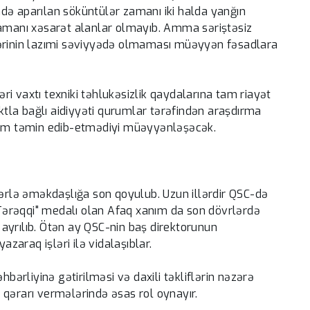
də aparılan söküntülər zamanı iki halda yanğın
zamanı xəsarət alanlar olmayıb. Amma səriştəsiz
birlərinin lazımi səviyyədə olmaması müəyyən fəsadlara
ləri vaxtı texniki təhlukəsizlik qaydalarına tam riayət
aktla bağlı aidiyyəti qurumlar tərəfindən araşdırma
 tam təmin edib-etmədiyi müəyyənləşəcək.
lərlə əməkdaşlığa son qoyulub. Uzun illərdir QSC-də
 "Tərəqqi" medalı olan Afaq xanım da son dövrlərdə
n ayrılıb. Ötən ay QSC-nin baş direktorunun
azaraq işləri ilə vidalaşıblar.
hbərliyinə gətirilməsi və daxili təkliflərin nəzərə
 qərarı vermələrində əsas rol oynayır.