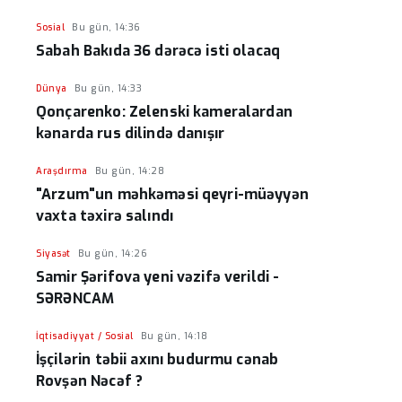
Sosial
Bu gün, 14:36
Sabah Bakıda 36 dərəcə isti olacaq
Dünya
Bu gün, 14:33
Qonçarenko: Zelenski kameralardan
kənarda rus dilində danışır
Araşdırma
Bu gün, 14:28
"Arzum"un məhkəməsi qeyri-müəyyən
vaxta təxirə salındı
Siyasət
Bu gün, 14:26
Samir Şərifova yeni vəzifə verildi -
SƏRƏNCAM
İqtisadiyyat / Sosial
Bu gün, 14:18
İşçilərin təbii axını budurmu cənab
Rovşən Nəcəf ?