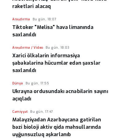
raketləri alacaq
Araşdırma
Bu gün, 18:07
Tiktoker "Melisa" hava limanında
saxlanıldı
Araşdırma / Video
Bu gün, 18:03
Xarici ölkələrin informasiya
şəbəkələrinə hücumlar edən şəxslər
saxlanıldı
Dünya
Bu gün, 17:55
Ukrayna ordusundakı əcnəbilərin sayını
açıqladı
Cəmiyyət
Bu gün, 17:47
Malayziyadan Azərbaycana gətirilən
bəzi bioloji aktiv qida məhsullarında
uyğunsuzluq aşkarlanıb