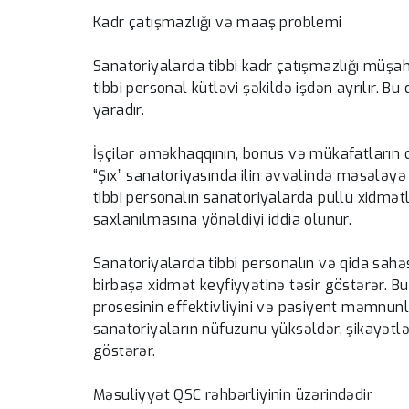
Sabah Bakıda 36 dərə
Kadr çatışmazlığı və maaş problemi
olacaq
-
Sanatoriyalarda tibbi kadr çatışmazlığı müşa
tibbi personal kütləvi şəkildə işdən ayrılır. B
yaradır.
İşçilər əməkhaqqının, bonus və mükafatların
“Şıx” sanatoriyasında ilin əvvəlində məsələyə e
tibbi personalın sanatoriyalarda pullu xidmət
saxlanılmasına yönəldiyi iddia olunur.
Sanatoriyalarda tibbi personalın və qida sahəs
birbaşa xidmət keyfiyyətinə təsir göstərər. B
prosesinin effektivliyini və pasiyent məmnun
sanatoriyaların nüfuzunu yüksəldər, şikayətlə
göstərər.
Məsuliyyət QSC rəhbərliyinin üzərindədir