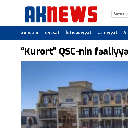
Gündəm
Siyasət
İqtisadiyyat
Cəmiyyət
A
“Kurort” QSC-nin fəaliyyə