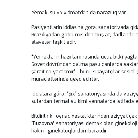
Yemək, su və xidmətdən də narazılıq var
Pasiyentlərin iddiasına görə, sanatoriyada qid
Braziliyadan gətirilmiş donmuş ət, dadlandırıcı
əlavələr təşkil edir.
“Yeməklərin hazırlanmasında ucuz bitki yağları
Sovet dövründən qalma paslı çənlərdə saxlanı
şəraitinə yaraşmır”,- bunu şikayətçilər sosial
müraciətlərində qeyd edirlər.
İddialara görə, “Şıx” sanatoriyasında da vəzi
sulardan termal su kimi vannalarda istifadə ed
Bildirilir ki, oynaq xəstəliklərindən əziyyət çək
“Buzovna” sanatoriyası demək olar, ginekoloji k
həkim-ginekoloqlardan ibarətdir.