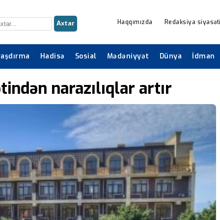
Haqqımızda
Redaksiya siyasət
Axtar
raşdırma
Hadisə
Sosial
Mədəniyyət
Dünya
İdman
tindən narazılıqlar artır