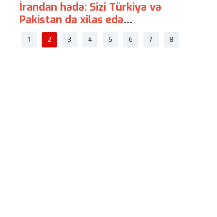
İrandan hədə: Sizi Türkiyə və
Avstr
Pakistan da xilas edə
"hava
bilməyəcək
-
1
2
3
4
5
6
7
8