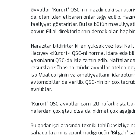
Əvvəllər “Kurort” QSC-nin nəzdindəki sanator
də, ötən ildən etibarən onlar ləğv edilib. Hazır
fəaliyyət göstərirlər. Bu isə bütün məsuliyyət
qoyur. Filial direktorlarının demək olar, heç bi
Narazılar bildirirlər ki, ən yüksək vəzifəsi Na
Hacıyev «Kurort» QSC-ni normal idarə edə bilm
yaxınlarını QSC-də işlə təmin edib. Naftaland
resursları şöbəsinə müdir, əvvəllər oteldə qe
isə Müalicə işinin və əməliyyatların idarəolun
avtomobillər də verilib. QSC-nin bir çox təcrüb
ayrılıblar.
“Kurort” QSC əvvəllər cəmi 20 nəfərlik ştatla ç
nəfərdən çox ştatı olsa da, xidmət çox aşağıdı
Bu qədər işçi arasında texniki təhlükəsizliyə 
sahədə lazımi iş aparılmadığı üçün “Bilgəh” sa