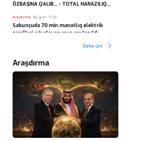
ÖZBAŞINA QALIB... - TOTAL NARAZILIQ...
Araşdırma
Bu gün, 11:25
Sabunçuda 70 min manatlıq elektrik
naqilləri oğurlayan şəxs saxlanıldı
Daha çox
Araşdırma