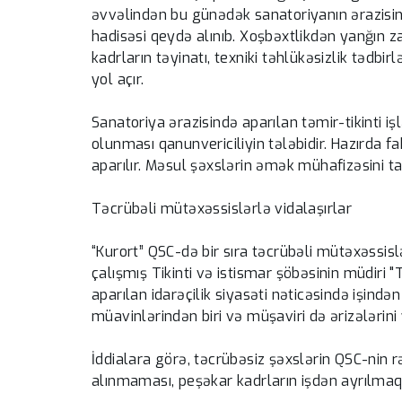
əvvəlindən bu günədək sanatoriyanın ərazisin
hadisəsi qeydə alınıb. Xoşbəxtlikdən yanğın 
kadrların təyinatı, texniki təhlükəsizlik təd
yol açır.
Sanatoriya ərazisində aparılan təmir-tikinti iş
olunması qanunvericiliyin tələbidir. Hazırda f
aparılır. Məsul şəxslərin əmək mühafizəsini
Təcrübəli mütəxəssislərlə vidalaşırlar
“Kurort” QSC-də bir sıra təcrübəli mütəxəssis
çalışmış Tikinti və istismar şöbəsinin müdiri
aparılan idarəçilik siyasəti nəticəsində işində
müavinlərindən biri və müşaviri də ərizələrini y
İddialara görə, təcrübəsiz şəxslərin QSC-nin rə
alınmaması, peşəkar kadrların işdən ayrılmaq