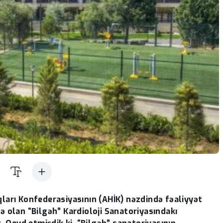
qları Konfederasiyasının (AHİK) nəzdində fəaliyyət
ə olan “Bilgəh” Kardioloji Sanatoriyasındakı