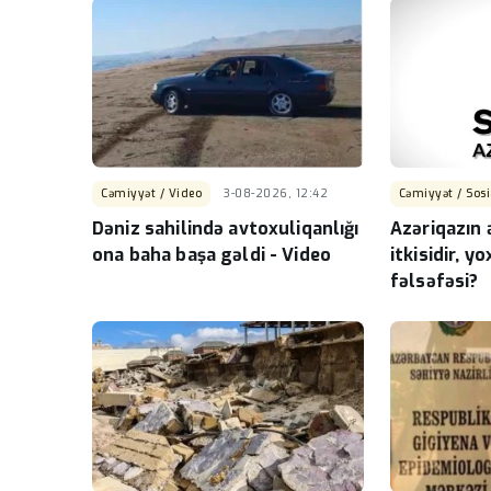
DGK aparat rəhbəri 
Əsədov 2025-ci ilin s
2026-cı ilin qaydaları 
yanaşır? -İDDİA
-
Cəmiyyət / Video
3-08-2026, 12:42
Cəmiyyət / Sosi
Dəniz sahilində avtoxuliqanlığı
Azəriqazın 
ona baha başa gəldi - Video
itkisidir, 
fəlsəfəsi?