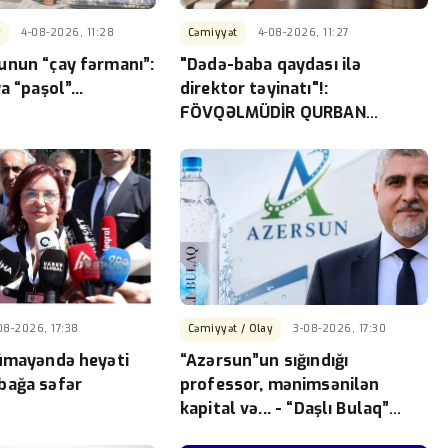
y
4-08-2026, 11:28
Cəmiyyət
4-08-2026, 11:27
unun “çay fərmanı”:
"Dədə-baba qaydası ilə
ya “paşol”…
direktor təyinatı"!:
FÖVQƏLMÜDİR QURBAN
VERİLİR? -DE-FAKTO
08-2026, 17:38
Cəmiyyət / Olay
3-08-2026, 17:30
nümayəndə heyəti
“Azərsun”un sığındığı
bağa səfər
professor, mənimsənilən
kapital və... - “Daşlı Bulaq”
suyundakı 20 min manatlıq