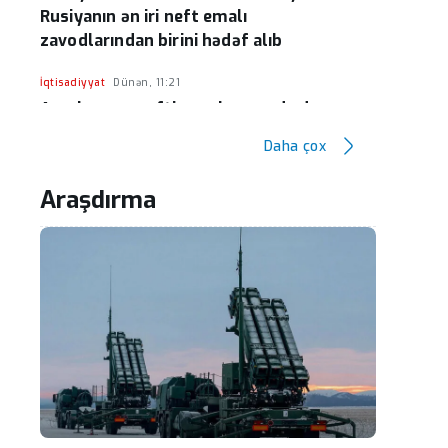
Rusiyanın ən iri neft emalı
zavodlarından birini hədəf alıb
İqtisadiyyat
Dünən, 11:21
Azərbaycan nefti ucuzlaşmaqda davam
edir
Daha çox
Siyasət
Dünən, 11:20
Araşdırma
Ceyhun Bayramovun Ukraynaya rəsmi
səfəri başlayıb