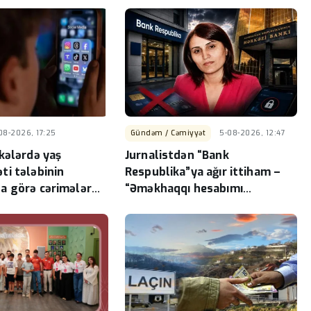
08-2026, 17:25
Gündəm / Cəmiyyət
5-08-2026, 12:47
kələrdə yaş
Jurnalistdən “Bank
ti tələbinin
Respublika”ya ağır ittiham –
a görə cərimələr
“Əməkhaqqı hesabımı
ib
qanunsuz bloklayıblar”