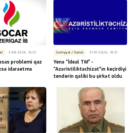
şübhəli əməliyyat
Kənan
Sabunçuda 70 min manatlıq
ənədlərinə
elektrik naqilləri oğurlayan şə
ilə
saxlanıldı
-
al
3-08-2026, 10:51
Cəmiyyət / Sosial
31-07-2026, 18:31
əsas problemi qaz
Yenə “İdeal TM” -
yoxsa idarəetmə
“Azəristiliktəchizat”ın keçirdiyi
tenderin qalibi bu şirkət oldu