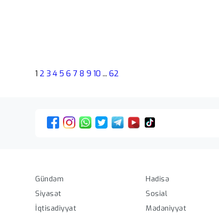
1
2
3
4
5
6
7
8
9
10
...
62
Hadisə
Gündəm
Sosial
Siyasət
Mədəniyyət
İqtisadiyyat