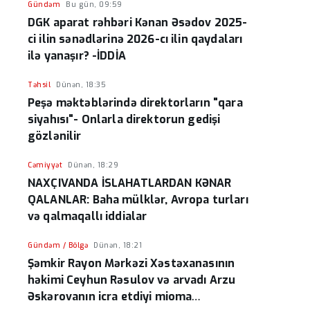
Gündəm
Bu gün, 09:59
DGK aparat rəhbəri Kənan Əsədov 2025-
ci ilin sənədlərinə 2026-cı ilin qaydaları
ilə yanaşır? -İDDİA
Təhsil
Dünən, 18:35
Peşə məktəblərində direktorların "qara
siyahısı"- Onlarla direktorun gedişi
gözlənilir
Cəmiyyət
Dünən, 18:29
NAXÇIVANDA İSLAHATLARDAN KƏNAR
QALANLAR: Baha mülklər, Avropa turları
və qalmaqallı iddialar
Gündəm / Bölgə
Dünən, 18:21
Şəmkir Rayon Mərkəzi Xəstəxanasının
həkimi Ceyhun Rəsulov və arvadı Arzu
Əskərovanın icra etdiyi mioma