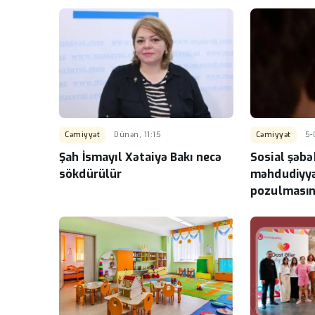
Cəmiyyət
Dünən, 11:15
Cəmiyyət
5-
Şah İsmayıl Xətaiyə Bakı necə
Sosial şəbə
sökdürülür
məhdudiyyə
pozulmasın
müəyyənləş