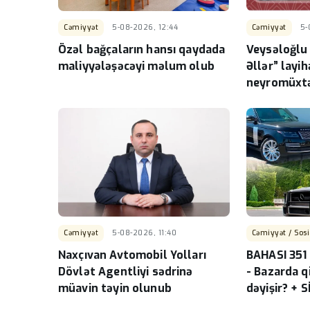
Cəmiyyət
5-08-2026, 12:44
Cəmiyyət
5-
Özəl bağçaların hansı qaydada
Veysəloğlu
maliyyələşəcəyi məlum olub
Əllər” layih
neyromüxtəl
üçün master
Cəmiyyət
5-08-2026, 11:40
Cəmiyyət / Sosi
Naxçıvan Avtomobil Yolları
BAHASI 351 
Dövlət Agentliyi sədrinə
- Bazarda q
müavin təyin olunub
dəyişir? + S