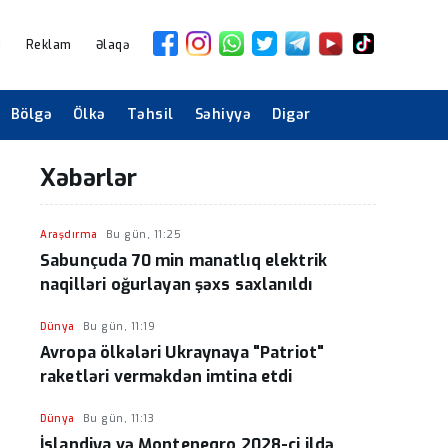
i
Reklam
Əlaqə
Bölgə
Ölkə
Təhsil
Səhiyyə
Digər
Xəbərlər
Araşdırma
Bu gün, 11:25
Sabunçuda 70 min manatlıq elektrik
naqilləri oğurlayan şəxs saxlanıldı
Dünya
Bu gün, 11:19
Avropa ölkələri Ukraynaya "Patriot"
raketləri verməkdən imtina etdi
Dünya
Bu gün, 11:13
İslandiya və Monteneqro 2028-ci ildə