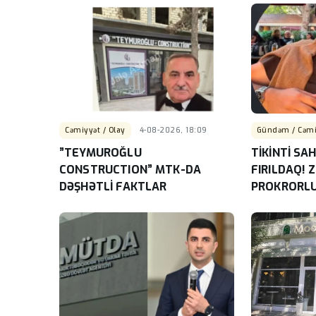
Cəmiyyət / Olay
4-08-2026, 18:09
Gündəm / Cəmi
”TEYMUROĞLU
TİKİNTİ SA
CONSTRUCTION” MTK-DA
FIRILDAQ!
DƏŞHƏTLİ FAKTLAR
PROKRORLU