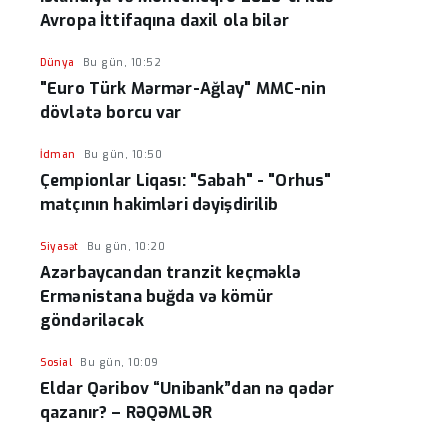
Avropa İttifaqına daxil ola bilər
Dünya
Bu gün, 10:52
"Euro Türk Mərmər-Ağlay" MMC-nin
dövlətə borcu var
İdman
Bu gün, 10:50
Çempionlar Liqası: "Sabah" - "Orhus"
matçının hakimləri dəyişdirilib
Siyasət
Bu gün, 10:20
Azərbaycandan tranzit keçməklə
Ermənistana buğda və kömür
göndəriləcək
Sosial
Bu gün, 10:09
Eldar Qəribov “Unibank”dan nə qədər
qazanır? – RƏQƏMLƏR