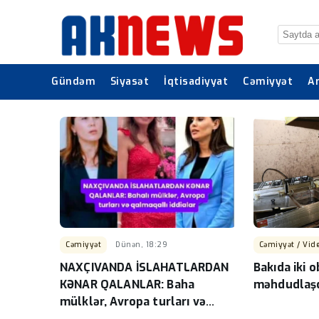
Gündəm
Siyasət
İqtisadiyyat
Cəmiyyət
A
Cəmiyyət
Dünən, 18:29
Cəmiyyət / Vid
NAXÇIVANDA İSLAHATLARDAN
Bakıda iki o
KƏNAR QALANLAR: Baha
məhdudlaşdı
mülklər, Avropa turları və
qalmaqallı iddialar