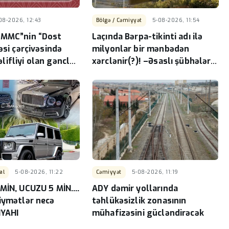
08-2026, 12:43
Bölgə / Cəmiyyət
5-08-2026, 11:54
 MMC”nin “Dost
Laçında Bərpa-tikinti adı ilə
əsi çərçivəsində
milyonlar bir mənbədən
ifliyi olan gənclər
xərclənir(?)! –Əsaslı şübhələr
klass keçirilib
var...
al
5-08-2026, 11:22
Cəmiyyət
5-08-2026, 11:19
MİN, UCUZU 5 MİN....
ADY dəmir yollarında
iymətlər necə
təhlükəsizlik zonasının
İYAHI
mühafizəsini gücləndirəcək