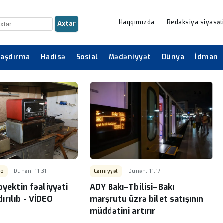
Haqqımızda
Redaksiya siyasət
Axtar
raşdırma
Hadisə
Sosial
Mədəniyyət
Dünya
İdman
eo
Dünən, 11:31
Cəmiyyət
Dünən, 11:17
byektin fəaliyyəti
ADY Bakı–Tbilisi–Bakı
rılıb - VİDEO
marşrutu üzrə bilet satışının
müddətini artırır