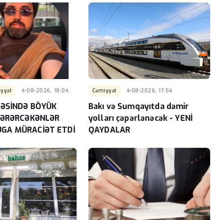
yyət
4-08-2026, 18:04
Cəmiyyət
4-08-2026, 17:54
HƏSİNDƏ BÖYÜK
Bakı və Sumqayıtda dəmir
 ZƏRƏRCƏKƏNLƏR
yolları çəpərlənəcək - YENİ
GA MÜRACİƏT ETDİ
QAYDALAR