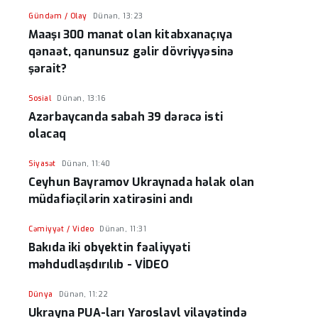
əməliyyatından sonra qadının ölümü ilə
Gündəm / Olay
Dünən, 13:23
bağlı Şəmkir rayon prokurorluğunda
Maaşı 300 manat olan kitabxanaçıya
araşdırma aparılır
qənaət, qanunsuz gəlir dövriyyəsinə
şərait?
Sosial
Dünən, 13:16
Azərbaycanda sabah 39 dərəcə isti
olacaq
Siyasət
Dünən, 11:40
Ceyhun Bayramov Ukraynada həlak olan
müdafiəçilərin xatirəsini andı
Cəmiyyət / Video
Dünən, 11:31
Bakıda iki obyektin fəaliyyəti
məhdudlaşdırılıb - VİDEO
Dünya
Dünən, 11:22
Ukrayna PUA-ları Yaroslavl vilayətində