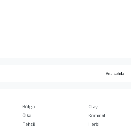
Ana səhifə
Olay
Bölgə
Kriminal
Ölkə
Hərbi
Təhsil