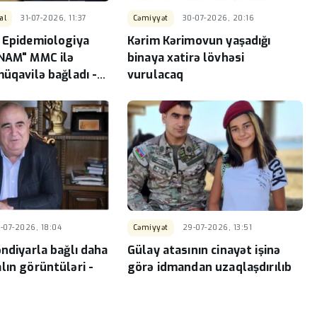
al
31-07-2026, 11:37
Cəmiyyət
30-07-2026, 20:16
ə Epidemiologiya
Kərim Kərimovun yaşadığı
İNAM" MMC ilə
binaya xatirə lövhəsi
müqavilə bağladı -
vurulacaq
borcu var
-07-2026, 18:04
Cəmiyyət
29-07-2026, 13:51
əndiyarla bağlı daha
Gülay atasının cinayət işinə
lın görüntüləri -
görə idmandan uzaqlaşdırılıb