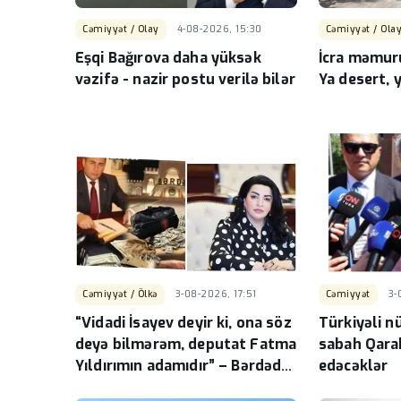
Cəmiyyət / Olay
4-08-2026, 15:30
Cəmiyyət / Ola
Eşqi Bağırova daha yüksək
İcra məmur
vəzifə - nazir postu verilə bilər
Ya desert, 
Cəmiyyət / Ölkə
3-08-2026, 17:51
Cəmiyyət
3-
“Vidadi İsayev deyir ki, ona söz
Türkiyəli 
deyə bilmərəm, deputat Fatma
sabah Qara
Yıldırımın adamıdır” – Bərdədə
edəcəklər
özbaşınalıq