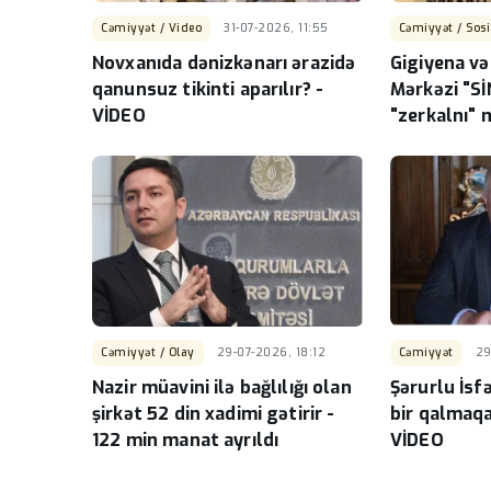
Cəmiyyət / Video
31-07-2026, 11:55
Cəmiyyət / Sosi
Novxanıda dənizkənarı ərazidə
Gigiyena v
qanunsuz tikinti aparılır? -
Mərkəzi "S
VİDEO
"zerkalnı" 
Millionluq 
Cəmiyyət / Olay
29-07-2026, 18:12
Cəmiyyət
29
Nazir müavini ilə bağlılığı olan
Şərurlu İsf
şirkət 52 din xadimi gətirir -
bir qalmaqa
122 min manat ayrıldı
VİDEO