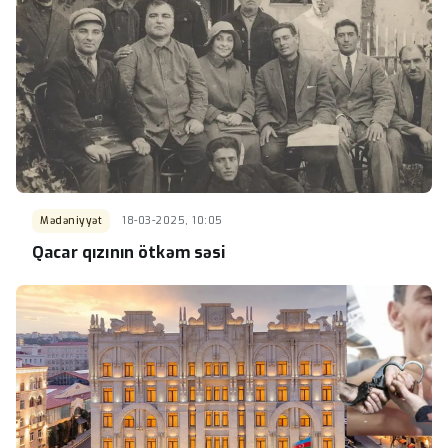
Mədəniyyət
18-03-2025, 10:05
Qacar qızının ötkəm səsi