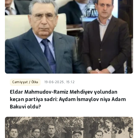
Cəmiyyət / Ölkə
19-06-2025, 15:12
Eldar Mahmudov-Ramiz Mehdiyev yolundan
keçən partiya sədri: Aydəm İsmaylov niyə Adəm
Bakuvi oldu?