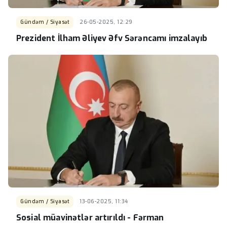
Gündəm / Siyasət
26-05-2025, 12:29
Prezident İlham Əliyev Əfv Sərəncamı imzalayıb
Gündəm / Siyasət
13-06-2025, 11:34
Sosial müavinətlər artırıldı - Fərman