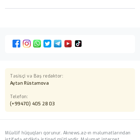
Təsisçi və Baş redaktor:
Aytən Rüstəmova
Telefon:
(+99470) 405 28 03
Müəllif hüquqları qorunur. Aknews.az-ın məlumatlarından
istifadə etdikdə istinad mütləqdir. Məlumat internet