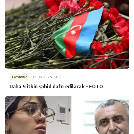
Cəmiyyət
15-05-2025, 11:12
Daha 5 itkin şəhid dəfn ediləcək - FOTO