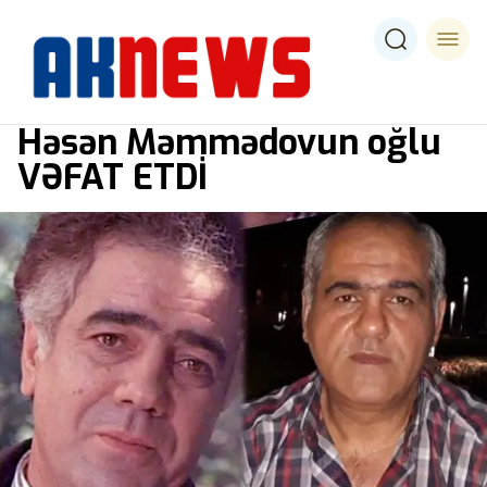
Həsən Məmmədovun oğlu
VƏFAT ETDİ