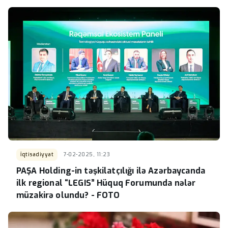
İqtisadiyyat
7-02-2025, 11:23
PAŞA Holding-in təşkilatçılığı ilə Azərbaycanda
ilk regional “LEGIS” Hüquq Forumunda nələr
müzakirə olundu? - FOTO