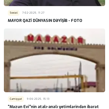
Sosial
7-02-2025, 11:27
MAYOR QAZİ DÜNYASIN DƏYİŞİB - FOTO
Cəmiyyət
9-06-2025, 15:13
“Məzun Evi”nin atalı-analı yetimlərindən ibarət