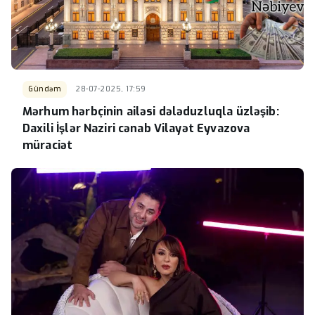
Gündəm
28-07-2025, 17:59
Mərhum hərbçinin ailəsi dələduzluqla üzləşib:
Daxili İşlər Naziri cənab Vilayət Eyvazova
müraciət