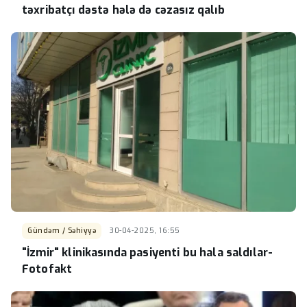
təxribatçı dəstə hələ də cəzasız qalıb
Gündəm / Səhiyyə
30-04-2025, 16:55
"İzmir" klinikasında pasiyenti bu hala saldılar-
Fotofakt