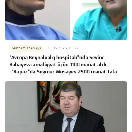
Gündəm / Səhiyyə
20-05-2025, 16:56
“Avropa Beynəlxalq hospitalı”nda Sevinc
Babayeva əməliyyat üçün 1100 manat aldı
-“Kəpəz”də Seymur Musayev 2500 manat tələb
etdi-Xəstə daxili qanaxmadan vəfat etdi?