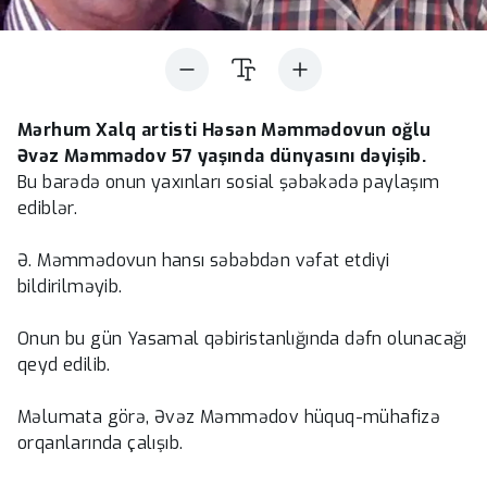
Mərhum Xalq artisti Həsən Məmmədovun oğlu
Əvəz Məmmədov 57 yaşında dünyasını dəyişib.
Bu barədə onun yaxınları sosial şəbəkədə paylaşım
ediblər.
Ə. Məmmədovun hansı səbəbdən vəfat etdiyi
bildirilməyib.
Onun bu gün Yasamal qəbiristanlığında dəfn olunacağı
qeyd edilib.
Məlumata görə, Əvəz Məmmədov hüquq-mühafizə
orqanlarında çalışıb.