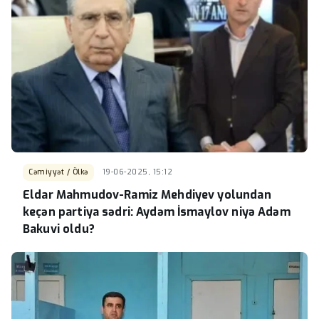
Cəmiyyət / Ölkə
19-06-2025, 15:12
Eldar Mahmudov-Ramiz Mehdiyev yolundan
keçən partiya sədri: Aydəm İsmaylov niyə Adəm
Bakuvi oldu?