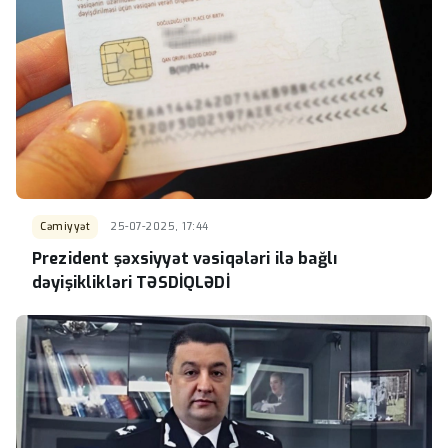
Cəmiyyət
25-07-2025, 17:44
Prezident şəxsiyyət vəsiqələri ilə bağlı
dəyişiklikləri TƏSDİQLƏDİ