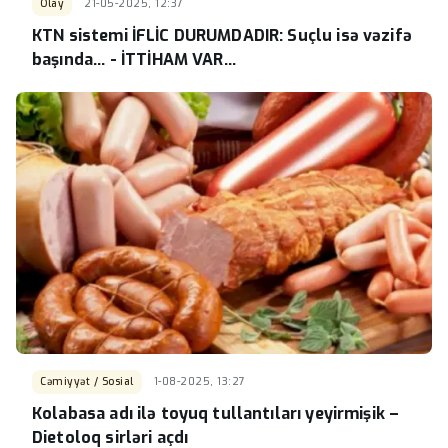
Olay
21-05-2025, 12:37
KTN sistemi İFLİC DURUMDADIR: Suçlu isə vəzifə
başında... - İTTİHAM VAR...
Cəmiyyət / Sosial
1-08-2025, 13:27
Kolabasa adı ilə toyuq tullantıları yeyirmişik –
Dietoloq sirləri açdı