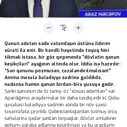
Qanun adətən sadə vətəndaşın üstünə ildırım
sürəti ilə enir. Bir kəndli həyətində toyuq hini
tikmək istəsə, bir göz qırpımında “dövlətin qanun
keşikçiləri” ayağının altında olur. İddia isə hazırdır:
“Sən qanunu pozmusan, cəzalandırılmalısan!”
Amma məsələ bələdiyyə sədrinə gəldikdə,
nədənsə həmin qanun birdən-birə yuxuya gedir.
Sanki qanunun da öz tanışı, öz “xüsusi adamları” var.
Apardığımız araşdırmalar bir daha təsdiq edir ki, Qobu
qəsəbəsi bələdiyyə sədrinin əlində bir növ şəxsi
təsərrüfata çevrilib. Qəbiristanlıqlardan tutmuş örüş
sahələrinə qədər satılan torpaqlar, dövlət əmlakının
qohum-əqrəba adlarına keçirilməsi və bu ərazilərin