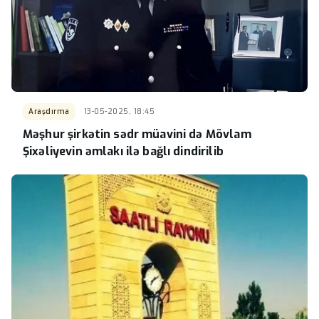
Araşdırma
13-05-2025, 18:45
Məşhur şirkətin sədr müavini də Mövlam
Şixəliyevin əmlakı ilə bağlı dindirilib