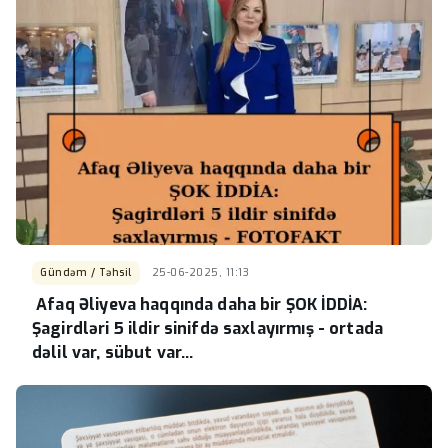
Gündəm / Təhsil
25-06-2025, 11:13
Afaq Əliyeva haqqında daha bir ŞOK İDDİA:
Şagirdləri 5 ildir sinifdə saxlayırmış - ortada
dəlil var, sübut var...