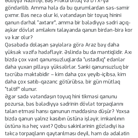
Ədliyyə Nazirliyi, Baş Prokurorluq və DTX-ya
göndərilib. Amma hələ də bu qurumlardan səs-səmir
çıxmır. Bəs necə olur ki, vətəndaşın bir toyuq hinini
qanun dərhal “axtarır”, amma bir bələdiyyə sədri açıq-
aşkar dövlət əmlakını talayanda qanun birdən-birə kor
və kar olur?
Qəsəbədə dolaşan şayiələrə görə Araz bəy daha
yüksək vəzifə hədəfləyir. Əslində bu da məntiqlidir. Axı
bizdə çox vaxt qanunsuzluqlarda “ustadlıq” edənlər
daha yuxarı pilləyə yüksəlirlər. Sanki qanunsuzluq bir
təcrübə məktəbidir – kim daha çox yeyib-içibsə, kim
daha çox satıb-qazanc götürübsə, bir gün mütləq
“təltif” olunur.
Əgər sadə vətəndaşın toyuq hini tikməsi qanunu
pozursa, bəs bələdiyyə sədrinin dövlət torpaqlarını
talan etməsi hansı qanunun maddəsinə düşür? Yoxsa
bizdə qanun yalnız kasıbın üstünə işləyir, imkanlının
üstünə isə heç vaxt? Qobu sakinlərinin gözlədiyi isə
təkcə torpaqların qaytarılması deyil, həm də ədalətin