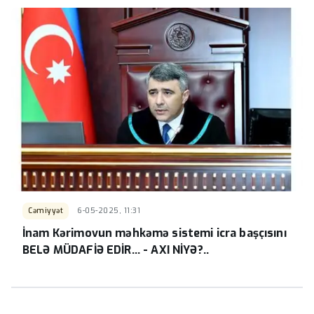
Cəmiyyət
6-05-2025, 11:31
İnam Kərimovun məhkəmə sistemi icra başçısını
BELƏ MÜDAFİƏ EDİR... - AXI NİYƏ?..