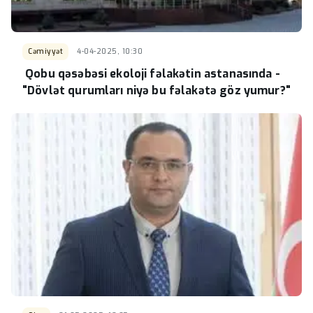
Cəmiyyət
4-04-2025, 10:30
Qobu qəsəbəsi ekoloji fəlakətin astanasında -
"Dövlət qurumları niyə bu fəlakətə göz yumur?"