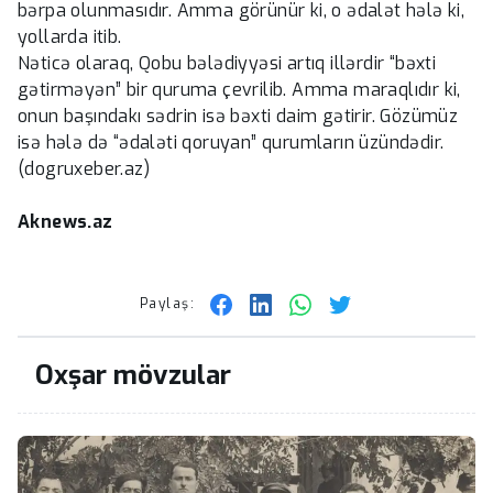
bərpa olunmasıdır. Amma görünür ki, o ədalət hələ ki,
yollarda itib.
Nəticə olaraq, Qobu bələdiyyəsi artıq illərdir “bəxti
gətirməyən” bir quruma çevrilib. Amma maraqlıdır ki,
onun başındakı sədrin isə bəxti daim gətirir. Gözümüz
isə hələ də “ədaləti qoruyan” qurumların üzündədir.
(dogruxeber.az)
Aknews.az
Paylaş:
Oxşar mövzular