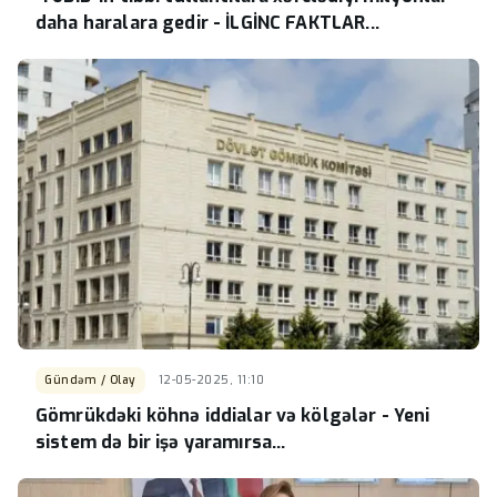
daha haralara gedir - İLGİNC FAKTLAR...
Gündəm / Olay
12-05-2025, 11:10
Gömrükdəki köhnə iddialar və kölgələr - Yeni
sistem də bir işə yaramırsa...