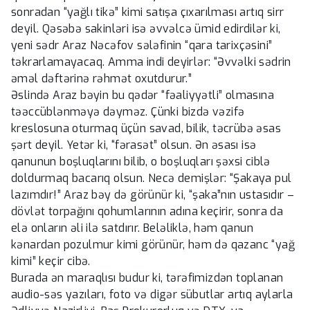
sonradan “yağlı tikə” kimi satışa çıxarılması artıq sirr
deyil. Qəsəbə sakinləri isə əvvəlcə ümid edirdilər ki,
yeni sədr Araz Nəcəfov sələfinin “qara tarixçəsini”
təkrarlamayacaq. Amma indi deyirlər: “Əvvəlki sədrin
əməl dəftərinə rəhmət oxutdurur.”
Əslində Araz bəyin bu qədər “fəaliyyətli” olmasına
təəccüblənməyə dəyməz. Çünki bizdə vəzifə
kreslosuna oturmaq üçün savad, bilik, təcrübə əsas
şərt deyil. Yetər ki, “fərasət” olsun. Ən əsası isə
qanunun boşluqlarını bilib, o boşluqları şəxsi ciblə
doldurmaq bacarıq olsun. Necə demişlər: “Şakaya pul
lazımdır!” Araz bəy də görünür ki, “şaka”nın ustasıdır –
dövlət torpağını qohumlarının adına keçirir, sonra da
elə onların əli ilə satdırır. Beləliklə, həm qanun
kənardan pozulmur kimi görünür, həm də qazanc “yağ
kimi” keçir cibə.
Burada ən maraqlısı budur ki, tərəfimizdən toplanan
audio-səs yazıları, foto və digər sübutlar artıq aylarla