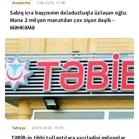
Araşdırma
1-08-2025, 13:38
Sabiq icra başçısının dələduzluqla üzləşən oğlu:
Mənə 2 milyon manatdan çox ziyan dəyib -
MƏHKƏMƏ
Səhiyyə
23-05-2025, 13:09
TƏBİB-in tibbi tullantılara xərclədiyi milyonlar