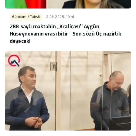
Gündəm / Təhsil
2-06-2025, 19:41
288 saylı məktəbin ,,Kraliçası'' Aygün
Hüseynovanın erası bitir –Son sözü Üç nazirlik
deyəcək!