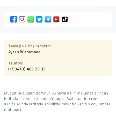
Təsisçi və Baş redaktor:
Aytən Rüstəmova
Telefon:
(+99470) 405 28 03
Müəllif hüquqları qorunur. Aknews.az-ın məlumatlarından
istifadə etdikdə istinad mütləqdir. Məlumat internet
səhifələrində istifadə edildikdə müvafiq keçidin qoyulması
mütləqdir.