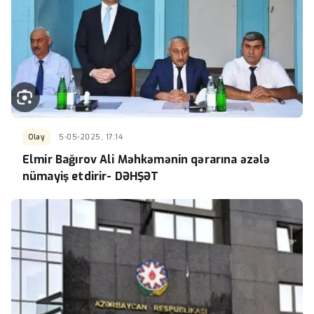
Olay
5-05-2025, 17:14
Elmir Bağırov Ali Məhkəmənin qərarına əzələ
nümayiş etdirir- DƏHŞƏT