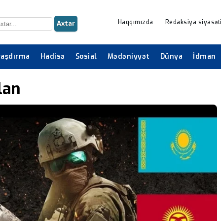
Haqqımızda
Redaksiya siyasət
Axtar
raşdırma
Hadisə
Sosial
Mədəniyyət
Dünya
İdman
lan