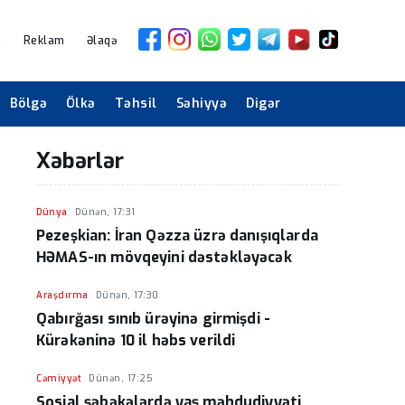
i
Reklam
Əlaqə
Bölgə
Ölkə
Təhsil
Səhiyyə
Digər
Xəbərlər
Dünya
Dünən, 17:31
Pezeşkian: İran Qəzza üzrə danışıqlarda
HƏMAS-ın mövqeyini dəstəkləyəcək
Araşdırma
Dünən, 17:30
Qabırğası sınıb ürəyinə girmişdi -
Kürəkəninə 10 il həbs verildi
Cəmiyyət
Dünən, 17:25
Sosial şəbəkələrdə yaş məhdudiyyəti