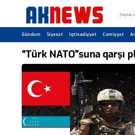
Gündəm
Siyasət
İqtisadiyyat
Cəmiyyət
A
“Türk NATO”suna qarşı p