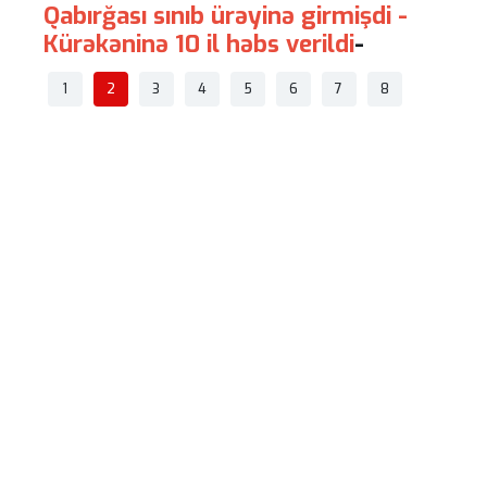
Qabırğası sınıb ürəyinə girmişdi -
Sosia
Kürəkəninə 10 il həbs verildi
-
məhdu
pozul
1
2
3
4
5
6
7
8
müəy