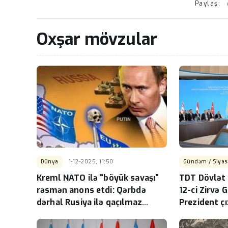
Paylaş:
Oxşar mövzular
Dünya
1-12-2025, 11:50
Gündəm / Siyas
Kreml NATO ilə "böyük savaşı"
TDT Dövlət B
rəsmən anons etdi: Qərbdə
12-ci Zirvə G
dərhal Rusiya ilə qaçılmaz
Prezident çı
müharibənin gerisayımı başladı
YENİLƏNİB-