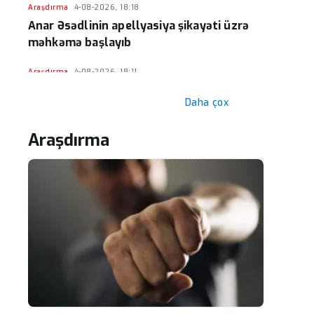
Araşdırma
4-08-2026, 18:18
Anar Əsədlinin apellyasiya şikayəti üzrə
məhkəmə başlayıb
Araşdırma
4-08-2026, 18:11
Hüseyn Həsənov haqqında həbs qərarı
Daha çox
verildi - Milyonluq əmlakı müsadirə
olundu
Araşdırma