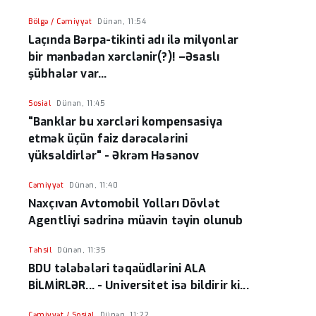
Bölgə / Cəmiyyət
Dünən, 11:54
Laçında Bərpa-tikinti adı ilə milyonlar
bir mənbədən xərclənir(?)! –Əsaslı
şübhələr var...
Sosial
Dünən, 11:45
"Banklar bu xərcləri kompensasiya
etmək üçün faiz dərəcələrini
yüksəldirlər" - Əkrəm Həsənov
Cəmiyyət
Dünən, 11:40
Naxçıvan Avtomobil Yolları Dövlət
Agentliyi sədrinə müavin təyin olunub
Təhsil
Dünən, 11:35
BDU tələbələri təqaüdlərini ALA
BİLMİRLƏR... - Universitet isə bildirir ki...
Cəmiyyət / Sosial
Dünən, 11:22