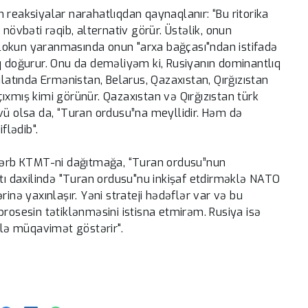
adı ilə
Pezeşkian: İran Qəzza üzrə
 reaksiyalar narahatlıqdan qaynaqlanır: “Bu ritorika
dən
danışıqlarda HƏMAS-ın
növbəti rəqib, alternativ görür. Üstəlik, onun
 şübhələr
mövqeyini dəstəkləyəcək
-
lokun yaranmasında onun "arxa bağçası"ndan istifadə
ıq doğurur. Onu da deməliyəm ki, Rusiyanın dominantlıq
ilatında Ermənistan, Belarus, Qazaxıstan, Qırğızıstan
ıxmış kimi görünür. Qazaxıstan və Qırğızıstan türk
vü olsa da, “Turan ordusu”na meyllidir. Həm də
flədib".
 Qərb KTMT-ni dağıtmağa, “Turan ordusu”nun
atı daxilində "Turan ordusu"nu inkişaf etdirməklə NATO
inə yaxınlaşır. Yəni strateji hədəflər var və bu
prosesin tətiklənməsini istisna etmirəm. Rusiya isə
lə müqavimət göstərir".