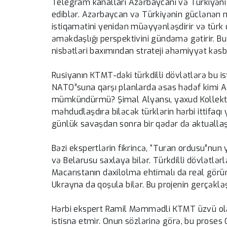
Telegram kanalları Azərbaycanı və Türkiyəni 
ediblər. Azərbaycan və Türkiyənin güclənən m
istiqamətini yenidən müəyyənləşdirir və türk 
əməkdaşlığı perspektivini gündəmə gətirir. Bu
nisbətləri baxımından strateji əhəmiyyət kəsb 
Rusiyanın KTMT-dəki türkdilli dövlətlərə bu is
NATO”suna qarşı planlarda əsas hədəf kimi A
mümkündürmü? Şimal Alyansı, yaxud Kollektiv 
məhdudlaşdıra biləcək türklərin hərbi ittifaq
günlük savaşdan sonra bir qədər də aktuallaş
Bəzi ekspertlərin fikrincə, “Turan ordusu”nu
və Belarusu saxlaya bilər. Türkdilli dövlətlər
Macarıstanın daxilolma ehtimalı da real görün
Ukrayna da qoşula bilər. Bu projenin gerçəklə
Hərbi ekspert Ramil Məmmədli KTMT üzvü olan t
istisna etmir. Onun sözlərinə görə, bu proses