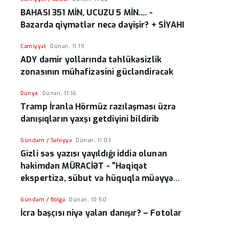
BAHASI 351 MİN, UCUZU 5 MİN.... -
Bazarda qiymətlər necə dəyişir? + SİYAHI
Cəmiyyət
Dünən, 11:19
ADY dəmir yollarında təhlükəsizlik
zonasının mühafizəsini gücləndirəcək
Dünya
Dünən, 11:16
Tramp İranla Hörmüz razılaşması üzrə
danışıqların yaxşı getdiyini bildirib
Gündəm / Səhiyyə
Dünən, 11:03
Gizli səs yazısı yayıldığı iddia olunan
həkimdən MÜRACİƏT - "Həqiqət
ekspertiza, sübut və hüquqla müəyyən
olunur!"
Gündəm / Bölgə
Dünən, 10:50
İcra başçısı niyə yalan danışır? – Fotolar