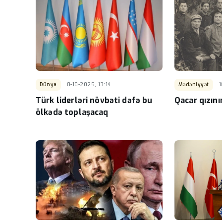
Dünya
8-10-2025, 13:14
Mədəniyyət
1
Türk liderləri növbəti dəfə bu
Qacar qızın
ölkədə toplaşacaq