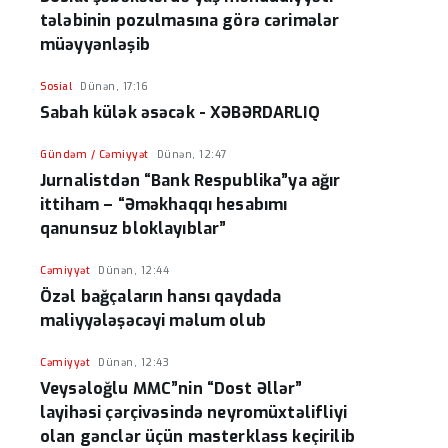
tələbinin pozulmasına görə cərimələr
müəyyənləşib
Sosial
Dünən, 17:16
Sabah külək əsəcək - XƏBƏRDARLIQ
Gündəm / Cəmiyyət
Dünən, 12:47
Jurnalistdən “Bank Respublika”ya ağır
ittiham – “Əməkhaqqı hesabımı
qanunsuz bloklayıblar”
Cəmiyyət
Dünən, 12:44
Özəl bağçaların hansı qaydada
maliyyələşəcəyi məlum olub
Cəmiyyət
Dünən, 12:43
Veysəloğlu MMC”nin “Dost Əllər”
layihəsi çərçivəsində neyromüxtəlifliyi
olan gənclər üçün masterklass keçirilib