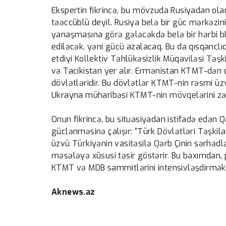
Laçında Bərpa-tikinti 
Ekspertin fikrincə, bu mövzuda Rusiyadan olan
milyonlar bir mənbə
təəccüblü deyil. Rusiya belə bir güc mərkəzini 
xərclənir(?)! –Əsaslı
yanaşmasına görə gələcəkdə belə bir hərbi b
var...
-
ediləcək, yəni gücü azalacaq. Bu da qısqancl
etdiyi Kollektiv Təhlükəsizlik Müqaviləsi Təşk
və Tacikistan yer alır. Ermənistan KTMT-dən ç
dövlətləridir. Bu dövlətlər KTMT-nin rəsmi üz
Ukrayna müharibəsi KTMT-nin mövqelərini zəi
Onun fikrincə, bu situasiyadan istifadə edən
güclənməsinə çalışır: “Türk Dövlətləri Təşkil
üzvü Türkiyənin vasitəsilə Qərb Çinin sərhədlər
məsələyə xüsusi təsir göstərir. Bu baxımdan, 
KTMT və MDB sammitlərini intensivləşdirmək
Aknews.az