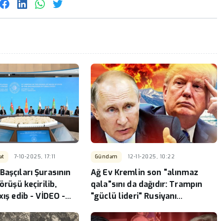
ət
7-10-2025, 17:11
Gündəm
12-11-2025, 10:22
aşçıları Şurasının
Ağ Ev Kremlin son "alınmaz
örüşü keçirilib,
qala"sını da dağıdır: Trampın
xış edib - VİDEO -
"güclü lideri" Rusiyanı
4
Suriyadan çıxarır