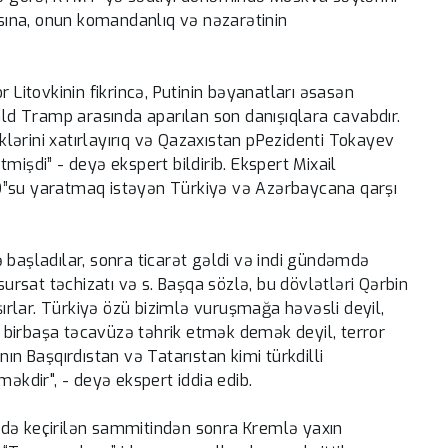
masına, onun komandanlıq və nəzarətinin
r Litovkinin fikrincə, Putinin bəyanatları əsasən
nald Tramp arasında aparılan son danışıqlara cavabdır.
iklərini xatırlayırıq və Qazaxıstan pPezidenti Tokayev
mişdi” - deyə ekspert bildirib. Ekspert Mixail
O”su yaratmaq istəyən Türkiyə və Azərbaycana qarşı
 başladılar, sonra ticarət gəldi və indi gündəmdə
sursat təchizatı və s. Başqa sözlə, bu dövlətləri Qərbin
rlar. Türkiyə özü bizimlə vuruşmağa həvəsli deyil,
birbaşa təcavüzə təhrik etmək demək deyil, terror
ın Başqırdıstan və Tatarıstan kimi türkdilli
məkdir", - deyə ekspert iddia edib.
ədə keçirilən sammitindən sonra Kremlə yaxın