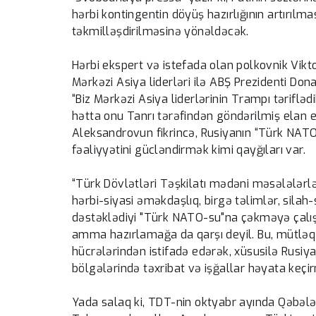
hərbi kontingentin döyüş hazırlığının artırıl
təkmilləşdirilməsinə yönəldəcək.
Hərbi ekspert və istefada olan polkovnik Vikto
Mərkəzi Asiya liderləri ilə ABŞ Prezidenti Do
“Biz Mərkəzi Asiya liderlərinin Trampı tərifləd
hətta onu Tanrı tərəfindən göndərilmiş elan et
Aleksandrovun fikrincə, Rusiyanın “Türk NAT
fəaliyyətini gücləndirmək kimi qayğıları var.
“Türk Dövlətləri Təşkilatı mədəni məsələlərlə
hərbi-siyasi əməkdaşlıq, birgə təlimlər, silah-
dəstəklədiyi "Türk NATO-su"na çəkməyə çalışı
amma hazırlamağa da qarşı deyil. Bu, mütləq 
hücrələrindən istifadə edərək, xüsusilə Rusiyan
bölgələrində təxribat və işğallar həyata keçir
Yada salaq ki, TDT-nin oktyabr ayında Qəbəl