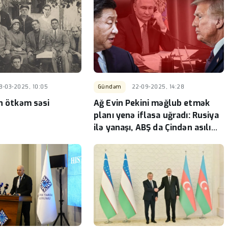
8-03-2025, 10:05
Gündəm
22-09-2025, 14:28
ın ötkəm səsi
Ağ Evin Pekini məğlub etmək
planı yenə iflasa uğradı: Rusiya
ilə yanaşı, ABŞ da Çindən asılı
vəziyyətə düşür