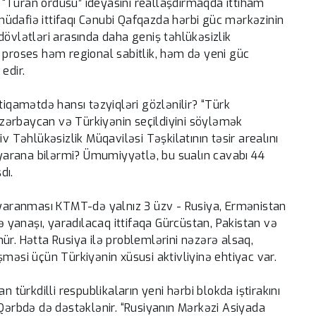
“Turan ordusu” ideyasını reallaşdırmaqda ittiham
üdafiə ittifaqı Cənubi Qafqazda hərbi güc mərkəzinin
dövlətləri arasında daha geniş təhlükəsizlik
 proses həm regional sabitlik, həm də yeni güc
edir.
tiqamətdə hansı təzyiqləri gözlənilir? “Türk
zərbaycan və Türkiyənin seçildiyini söyləmək
Təhlükəsizlik Müqaviləsi Təşkilatının təsir arealını
ı yarana bilərmi? Ümumiyyətlə, bu sualın cavabı 44
dı.
n yaranması KTMT-də yalnız 3 üzv - Rusiya, Ermənistan
lə yanaşı, yaradılacaq ittifaqa Gürcüstan, Pakistan və
ür. Hətta Rusiya ilə problemlərini nəzərə alsaq,
şməsi üçün Türkiyənin xüsusi aktivliyinə ehtiyac var.
ürkdilli respublikaların yeni hərbi blokda iştirakını
 Qərbdə də dəstəklənir. “Rusiyanın Mərkəzi Asiyada