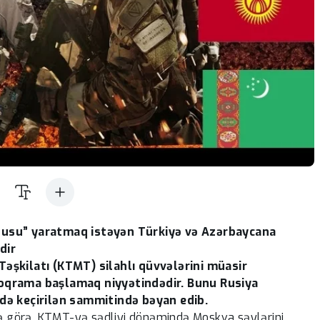
rdusu” yaratmaq istəyən Türkiyə və Azərbaycana
dir
Təşkilatı (KTMT) silahlı qüvvələrini müasir
roqrama başlamaq niyyətindədir. Bunu Rusiya
kdə keçirilən sammitində bəyan edib.
inə görə, KTMT-yə sədliyi dönəmində Moskva səylərini