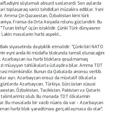
əiflədiyini söyləmək absurd səslənərdi. Son aylarda
ri toplaşaraq xarici təhdidləri müzakirə ediblər. Yəni
r. Amma Çin Qazaxıstan, Özbəkistan kimi türk
itaniya, Fransa da Orta Asiyada rolunu gücləndirir. Bu
Turan birliyi" üçün istəklidir. Çünki Türk dünyasının
. Lakin məsələnin hərbi aspekt...
akı siyasətində dəyişiklik etməlidir: “Çünki biri NATO
nin eyni anda iki müdafiə blokunda təmsil olunacağını
 Azərbaycan isə hərbi bloklara qoşulmamaq
 bizi müəyyən təhlükələrlə üzləşdirə bilər. Amma TDT
irməsi mümkündür. Bunun da Qəbələdə anonsu verilib.
mlər ayrı. Azərbaycan onsuz da müxtəlif ölkələrlə
 bugünlərdə Azərbaycan, Türkiyə, Gürcüstan xüsusi
azaxıstan, Özbəkistan, Tacikistan, Pakistan və Qətərin
da təlimlərimiz olub. Bu mənada TDT ölkələrinin
ilər. Bu məsələdə bir vacib nüans da var - Azərbaycan
man hərbi blok yaradılması gerçəkləşməsə də olar”.