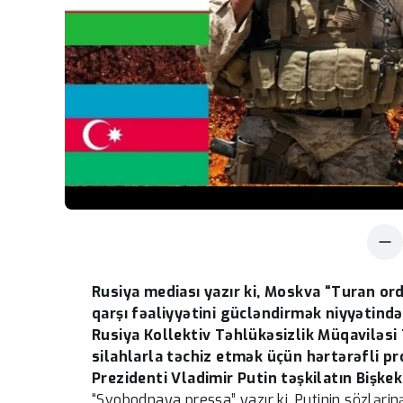
Rusiya mediası yazır ki, Moskva “Turan o
qarşı fəaliyyətini gücləndirmək niyyətində
Rusiya Kollektiv Təhlükəsizlik Müqaviləsi 
silahlarla təchiz etmək üçün hərtərəfli p
Prezidenti Vladimir Putin təşkilatın Bişke
“Svobodnaya pressa” yazır ki, Putinin sözlər