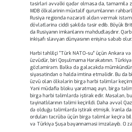
təsirləri əvvəlki qədər olmasa da, tamamilə z
MDB ölkələrinin müxtəlif qurumlarının rəhbərlə
Rusiya regionda nəzarəti əldən vermək istəmi
dövlətlərinə ciddi şəkildə təsir edib. Böyük Br
da Rusiyanın imkanlarını məhdudlaşdırır. Qərb "
inkişafı slavyan dünyasının enişinə səbəb olur
Hərbi təhlilçi “Türk NATO-su” üçün Ankara və B
üzvüdür, biri Qoşulmama Hərəkatının. Türkiyə
gözləmirəm. Bəlkə də gələcəkdə mümkündür.
siyasətindən o halda imtina etməlidir. Bu da
üzvü olan ölkələrin birgə hərbi təlimlər keç
Yəni müdafiə bloku yaratmaq ayrı, birgə təli
birgə hərbi təlimlərdə iştirak edir. Məsələn,
təyinatlılarının təlimi keçirildi. Daha əvvəl Q
də olduğu təlimlərdə iştirak etmişik. İranla 
orduları təcrübə üçün birgə təlimlər keçirə b
və Türkiyə Şuşa bəyannaməsi imzalayıb. O za