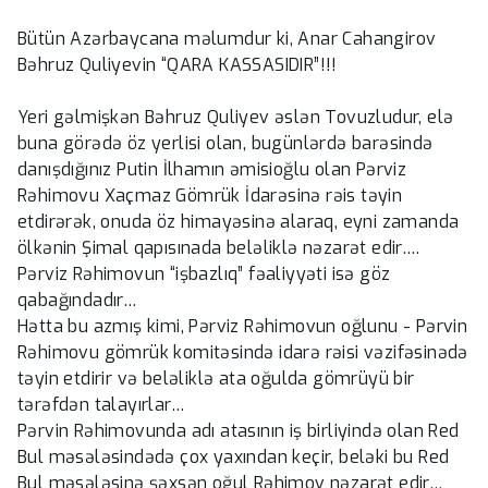
Bütün Azərbaycana məlumdur ki, Anar Cahangirov
Bəhruz Quliyevin “QARA KASSASIDIR”!!!
Yeri gəlmişkən Bəhruz Quliyev əslən Tovuzludur, elə
buna görədə öz yerlisi olan, bugünlərdə barəsində
danışdığınız Putin İlhamın əmisioğlu olan Pərviz
Rəhimovu Xaçmaz Gömrük İdarəsinə rəis təyin
etdirərək, onuda öz himayəsinə alaraq, eyni zamanda
ölkənin Şimal qapısınada beləliklə nəzarət edir….
Pərviz Rəhimovun “işbazlıq” fəaliyyəti isə göz
qabağındadır…
Hətta bu azmış kimi, Pərviz Rəhimovun oğlunu - Pərvin
Rəhimovu gömrük komitəsində idarə rəisi vəzifəsinədə
təyin etdirir və beləliklə ata oğulda gömrüyü bir
tərəfdən talayırlar…
Pərvin Rəhimovunda adı atasının iş birliyində olan Red
Bul məsələsindədə çox yaxından keçir, beləki bu Red
Bul məsələsinə şəxsən oğul Rəhimov nəzarət edir…