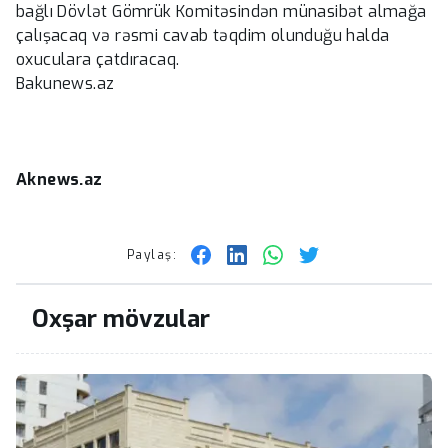
bağlı Dövlət Gömrük Komitəsindən münasibət almağa
çalışacaq və rəsmi cavab təqdim olunduğu halda
oxuculara çatdıracaq.
Bakunews.az
Aknews.az
Paylaş:
Oxşar mövzular