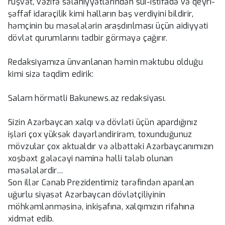
rüşvət, vəzifə səlahiyyətlərindən sui-istifadə və qeyri-
şəffaf idarəçilik kimi halların baş verdiyini bildirir,
həmçinin bu məsələlərin araşdırılması üçün aidiyyəti
dövlət qurumlarını tədbir görməyə çağırır.
Redaksiyamıza ünvanlanan həmin məktubu olduğu
kimi sizə təqdim edirik:
Salam hörmətli Bakunews.az redaksiyası.
Sizin Azərbaycan xalqı və dövləti üçün apardığınız
işləri çox yüksək dəyərləndirirəm, toxunduğunuz
mövzular çox aktualdır və əlbəttəki Azərbaycanımızın
xoşbəxt gələcəyi naminə həlli tələb olunan
məsələlərdir…
Son illər Cənab Prezidentimiz tərəfindən aparılan
uğurlu siyasət Azərbaycan dövlətçiliyinin
möhkəmlənməsinə, inkişafına, xalqımızın rifahına
xidmət edib.