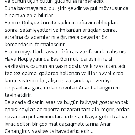
və bunun üçün bütün gücünü səfərbər edib…
Buna baxmayaraq, pul şirin şeydir və pul mövzusunda
bir araya gələ bilirlər…
Bəhruz Quliyev komitə sədrinin müavini olduqdan
sonra, səlahiyyətləri və imkanları artıqdan sonra,
ətrafına öz adamlarını yığır, necə deyərlər öz
komandasını formalaşdırır…
Elə bu niyyətlədə əvvəl özü rəis vəzifəsində çalışmış
Hava Nəqliyyatında Baş Gömrük İdarəsinin rəisi
vəzifəsinə, özünün ən yaxın dostu və kirvəsi olan, adı
tez tez qalma-qallarda hallanan və illər əvvəl orda
karqo sistemində çalışmış və işində yol verdiyi
nöqsanlara görə ordan qovulan Anar Cahangirovu
təyin etdirir.
Beləcədə ölkənin əsas və bugün fəliyyət göstərən tək
qapısı sayılan aeroporta nəzarəti tam ələ keçirir, ordan
qazanılan pul axınını idarə edir və ölkəyə gizli idxal və
ixrac edilən bir çox mal qaçaqmalçılarına Anar
Cahangirov vasitəsilə havadarlıq edir…