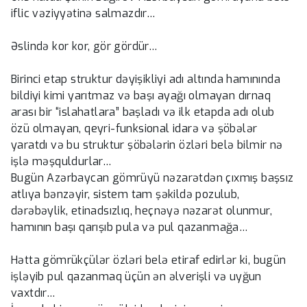
iflic vəziyyətinə salmazdır…
Əslində kor kor, gör gördür…
Birinci etap struktur dəyişikliyi adı altında hamınında
bildiyi kimi yarıtmaz və başı ayağı olmayan dırnaq
arası bir “islahatlara” başladı və ilk etapda adı olub
özü olmayan, qeyri-funksional idarə və şöbələr
yaratdı və bu struktur şöbələrin özləri belə bilmir nə
işlə məşquldurlar…
Bugün Azərbaycan gömrüyü nəzarətdən çıxmış başsız
atlıya bənzəyir, sistem tam şəkildə pozulub,
dərəbəylik, etinadsızlıq, heçnəyə nəzarət olunmur,
hamının başı qarışıb pula və pul qazanmağa…
Hətta gömrükçülər özləri belə etiraf edirlər ki, bugün
işləyib pul qazanmaq üçün ən əlverişli və uyğun
vaxtdır…