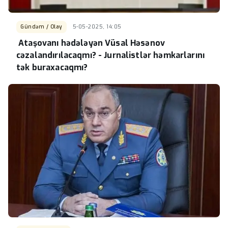
Gündəm / Olay
5-05-2025, 14:05
Ataşovanı hədələyən Vüsal Həsənov
cəzalandırılacaqmı? - Jurnalistlər həmkarlarını
tək buraxacaqmı?