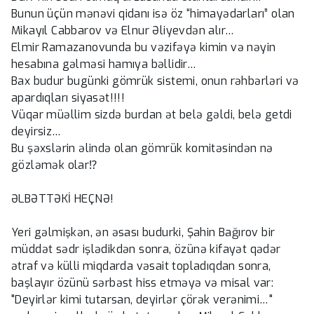
Bunun üçün mənəvi qidanı isə öz “himayədarları” olan
Mikayıl Cabbarov və Elnur Əliyevdən alır…
Elmir Ramazanovunda bu vəzifəyə kimin və nəyin
hesabına gəlməsi hamıya bəllidir…
Bax budur bugünki gömrük sistemi, onun rəhbərləri və
apardıqları siyasət!!!!
Vüqar müəllim sizdə burdan ət belə gəldi, belə getdi
deyirsiz…
Bu şəxslərin əlində olan gömrük komitəsindən nə
gözləmək olar⁉
ƏLBƏTTƏKİ HEÇNƏ!
Yeri gəlmişkən, ən əsası budurki, Şahin Bağırov bir
müddət sədr işlədikdən sonra, özünə kifayət qədər
ətraf və külli miqdarda vəsait topladıqdan sonra,
başlayır özünü sərbəst hiss etməyə və misal var:
"Deyirlər kimi tutarsan, deyirlər çörək verənimi…"