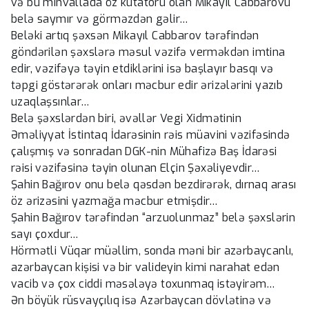
və bu minvallada öz kutatoru olan Mikayıl Cabbarovu
belə saymır və görməzdən gəlir…
Beləki artıq şəxsən Mikayıl Cabbarov tərəfindən
göndərilən şəxslərə məsul vəzifə verməkdən imtina
edir, vəzifəyə təyin etdiklərini isə başlayır basqı və
təpgi göstərərək onları məcbur edir ərizələrini yazıb
uzaqlaşsınlar…
Belə şəxslərdən biri, əvəllər Vegi Xidmətinin
Əməliyyat İstintaq İdarəsinin rəis müavini vəzifəsində
çalışmış və sonradan DGK-nin Mühafizə Baş İdarəsi
rəisi vəzifəsinə təyin olunan Elçin Şəxəliyevdir…
Şahin Bağırov onu belə qəsdən bezdirərək, dırnaq arası
öz ərizəsini yazmağa məcbur etmişdir…
Şahin Bağırov tərəfindən “arzuolunmaz” belə şəxslərin
sayı çoxdur…
Hörmətli Vüqar müəllim, sonda məni bir azərbaycanlı,
azərbaycan kişisi və bir valideyin kimi narahat edən
vacib və çox ciddi məsələyə toxunmaq istəyirəm…
Ən böyük rüsvayçılıq isə Azərbaycan dövlətinə və