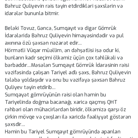
Bəhruz Quliyevin rəis təyin etdirdikləri şəxslərin və
idarələr bununla bitmir.
Beləki Tovuz, Gəncə, Sumqayıt və digər Gömrük
İdarələridə Bəhruz Quliyevin himayəsindədir və pul
axınına özü şəxsən nəzarət edir…
Hörmətli Vüqar müəllim, ən dəhşətlisi isə odur ki,
bunların kadr seçimi ölkəmiz üçün çox təhlükəli və
bərbaddır…Məsələn Sumqayıt Gömrük İdarəsinin rəisi
vəzifəsində çalışan Tariyel adlı şəxs, Bəhruz Quliyevin
tələbə yoldaşıdır və onu bu vəzifəyə şəxsən Bəhruz
Quliyev təyin etdirib…
Sumqayət gömrüyünün rəisi olan həmin bu
Tariyelində doğma bacanağı, xaricə qaçmış QHT
rəhbəri olan mühacirlərdən biridir, ölkəmizə qarşı öz
çirkin mövqe və çıxışları ilə xaricdə fəaliyyət göstərən
şəxsdir…
Həmin bu Tariyel Sumqayıt gömrüyündə aparılan