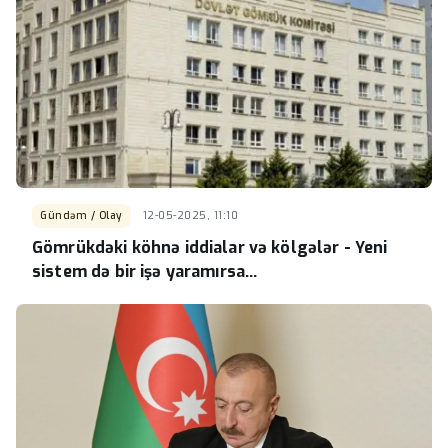
Gündəm / Olay
12-05-2025, 11:10
Gömrükdəki köhnə iddialar və kölgələr - Yeni
sistem də bir işə yaramırsa...