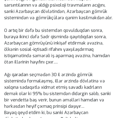
sarsıntılarının və aldığı psixoloji travmaların acığını,
sanki Azərbaycan dövlətindən, Azərbaycan gömrük
sistemindən və gömrükçülərə qənim kəsilməkdən alır.
O artıq bir dəfə bu sistemdən qovulduqdan sonra,
buraya ikinci dəfə Sədr qismində qayıtdıqdan sonra,
Azərbaycan gömrüyünü inkişaf etdirmək əvəzinə,
ölkənin sosial-iqtisadi rifahını yaxşılaşdırmaq
istiqamətində səmərəli iş aparmaq əvəzinə, hamıdan
ötən illərinin hayıfını çıxır….
Ağı qaradan seçmədən 30 il ərzində gömrük
sistemində formalaşmış, illər ərzində dövlətinə və
xalqına sədaqətlə xidmət etmiş savadlı kadrların
demək olar ki 95% bu sistemdən didərgin salıb, sanki
bir vendetta baş verir, bunun əməlləri hamıdan və
hərkəsdən heyif çıxmaq prinsipi daşıyır…
Bayaq qeyd etdim ki, bu sanki Azərbaycan