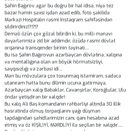
Şahin Bağırov əgər bu doğru bir hal idisə, niyə tez
bazar həmin şəxsi işdən azad edib, foto şəkilidə
Mərkəzi Hospitalın rəsmi İnstaqram səhifəsindən
sildirirdiniz⁉⁉⁉
Deməli özün çox gözəl bilirdin ki, bu milli mənəvi
dəyərlərimizə zid bir addımdır, özüdə rəsmi dövlət
orqanına transqender birinin təyinatı…
Bu isə Şahin Bağırovun azərbaycan dövlətinə, xalqına
və mentallığına olan ən böyük hörmətsizliyi,
sayqısızlığı və zərbəsi idi…
Mən bu mövzulara çox toxunmaq istəmirəm, sadəcə
utanıram hətta bunu dilimin ucuna gətirməyə,
Azərbaycan xalqı Babəklər, Cavanşirlər, Koroğlular, Ulu
öndər yetişdirən bir xalqdır!
Bu xalq Ali Baş komandanın rəhbərliyi altında 30 illik
həsrətində olmuş torpaqlarını yağı düşmən
tapdağından şəhidlərimizin canı, qanı hesabına azad
etmiş və öz KİŞİLİYİ, MƏRDLİYİ ilə seçilən bir xalqdır….