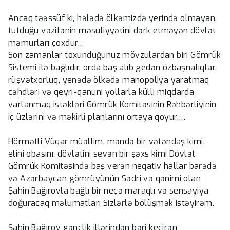
Ancaq təəssüf ki, hələdə ölkəmizdə yerində olmayan,
tutduğu vəzifənin məsuliyyətini dərk etməyən dövlət
məmurları çoxdur…
Son zamanlar toxunduğunuz mövzulardan biri Gömrük
Sistemi ilə bağlıdır, orda baş alıb gedən özbaşnalıqlar,
rüşvətxorluq, yenədə ölkədə manopoliya yaratmaq
cəhdləri və qeyri-qanuni yollarla külli miqdarda
varlanmaq istəkləri Gömrük Komitəsinin Rəhbərliyinin
iç üzlərini və məkirli planlarını ortaya qoyur….
Hörmətli Vüqar müəllim, məndə bir vətəndaş kimi,
elini obasını, dövlətini sevən bir şəxs kimi Dövlət
Gömrük Komitəsində baş verən neqativ hallar barədə
və Azərbaycan gömrüyünün Sədri və qənimi olan
Şahin Bağırovla bağlı bir neçə maraqlı və sensayiya
doğuracaq məlumatları Sizlərlə bölüşmək istəyirəm.
Şahin Bağırov gənclik illərindən bəri keçirən