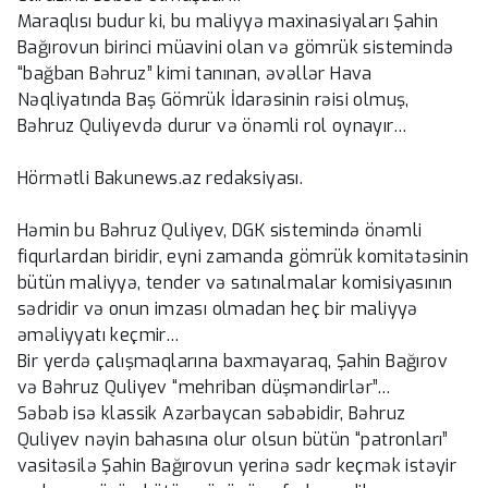
Maraqlısı budur ki, bu maliyyə maxinasiyaları Şahin
Bağırovun birinci müavini olan və gömrük sistemində
“bağban Bəhruz” kimi tanınan, əvəllər Hava
Nəqliyatında Baş Gömrük İdarəsinin rəisi olmuş,
Bəhruz Quliyevdə durur və önəmli rol oynayır…
Hörmətli Bakunews.az redaksiyası.
Həmin bu Bəhruz Quliyev, DGK sistemində önəmli
fiqurlardan biridir, eyni zamanda gömrük komitətəsinin
bütün maliyyə, tender və satınalmalar komisiyasının
sədridir və onun imzası olmadan heç bir maliyyə
əməliyyatı keçmir…
Bir yerdə çalışmaqlarına baxmayaraq, Şahin Bağırov
və Bəhruz Quliyev “mehriban düşməndirlər”…
Səbəb isə klassik Azərbaycan səbəbidir, Bəhruz
Quliyev nəyin bahasına olur olsun bütün “patronları”
vasitəsilə Şahin Bağırovun yerinə sədr keçmək istəyir