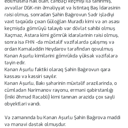
edilməsinə nail olan, cəhbəçi keçmişi ilə tanınmış,
əvvəllər DGK-nin Əməliyyat və İstintaq Baş İdarəsinin
rəisi olmuş, sonradan Şahin Bağırovun Sədr işlədiyi
vaxt təqaüdə çıxan Güloğlan Muradlı kimi və ən əsası
keçmişdə gömrüyü talayıb var dövlət sahibi olmuş
Xaçmaz, Astara kimi gömrük idarələrinin rəisi olmuş,
sonra isə FHN -də müxtəlif vəzifələrdə çalışmış və
ordan Kəmaləddin Heydarov tərəfindən qovulmuş
Kənan Aşurlu kimilərini gömrükdə yüksək vəzifələrə
təyin edir.
Kənan Aşurlu faktiki olaraq Şahin Bağırovun qara
kassası və kassiri sayılır.
Kənan Aşurlu, Bakı şəhərinin müxtəlif ərazilərində, o
cümlədən Nərimanov rayonu, erməni qəbirstanlığı
(İniki Əhməd Rəcəbli) kimi tanınan ərazidə çox sayli
obyektləri varıdı.
Və zamanında bu Kənan Aşurlu Şahin Bağırova maddi
və mənəvi dəstək olmuşdur.