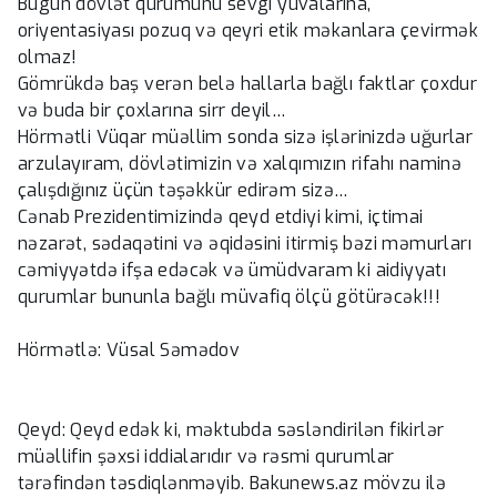
Bugün dövlət qurumunu sevgi yuvalarına,
oriyentasiyası pozuq və qeyri etik məkanlara çevirmək
olmaz!
Gömrükdə baş verən belə hallarla bağlı faktlar çoxdur
və buda bir çoxlarına sirr deyil…
Hörmətli Vüqar müəllim sonda sizə işlərinizdə uğurlar
arzulayıram, dövlətimizin və xalqımızın rifahı naminə
çalışdığınız üçün təşəkkür edirəm sizə…
Cənab Prezidentimizində qeyd etdiyi kimi, içtimai
nəzarət, sədaqətini və əqidəsini itirmiş bəzi məmurları
cəmiyyətdə ifşa edəcək və ümüdvaram ki aidiyyatı
qurumlar bununla bağlı müvafiq ölçü götürəcək!!!
Hörmətlə: Vüsal Səmədov
Qeyd: Qeyd edək ki, məktubda səsləndirilən fikirlər
müəllifin şəxsi iddialarıdır və rəsmi qurumlar
tərəfindən təsdiqlənməyib. Bakunews.az mövzu ilə