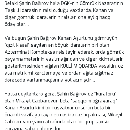
Beləki Şahin Bağırov hələ DGK-nin Gömrük Nəzarətinin
Təşkili İdarəsinin rəisi olduğu vaxtlarda, Kənan və
digər gömrük idarələrinin rəisləri ona aylıq haqq
ödəyiblər…
Və bugün Şahin Bağırov Kənan Aşurlunu gömrüyün
“qızıl kisəsi” sayılan ən böyük idarələrin biri olan
Azterminal Kompleksə rəis təyin edərək, orda gömrük
bəyannamələrinin yazılmağından və digər xidmətlərin
göstərilməsindən yığılan KÜLLİ MİQDARDA vəsaitin, öz
ata malı kimi xərcləməyə və ordan ağıla sığılmaz
dərəcədə varlanmaqlarına yol açmışdır…
Hətta deyilənlərə görə, Şahin Bağırov öz “kuratoru”
olan Mikayıl Cabbarovun belə “saqqızını oğrayaraq”
Kənan Aşurlu kimi bir rüşvətxor ünsürün belə bir
önəmli vəzifəyə təyin etməsinə razılıq alması, Mikayıl
Cabbarovun yaxın ətrafında olan bir qrup şəxsin
etirazına səbəb olmuşdur…