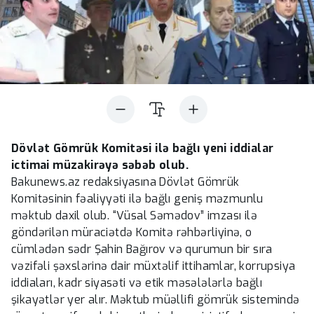
Dövlət Gömrük Komitəsi ilə bağlı yeni iddialar
ictimai müzakirəyə səbəb olub.
Bakunews.az redaksiyasına Dövlət Gömrük
Komitəsinin fəaliyyəti ilə bağlı geniş məzmunlu
məktub daxil olub. “Vüsal Səmədov” imzası ilə
göndərilən müraciətdə Komitə rəhbərliyinə, o
cümlədən sədr Şahin Bağırov və qurumun bir sıra
vəzifəli şəxslərinə dair müxtəlif ittihamlar, korrupsiya
iddiaları, kadr siyasəti və etik məsələlərlə bağlı
şikayətlər yer alır. Məktub müəllifi gömrük sistemində