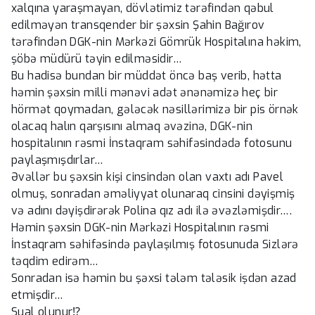
xalqına yaraşmayan, dövlətimiz tərəfindən qəbul
edilməyən transqender bir şəxsin Şahin Bağırov
tərəfindən DGK-nin Mərkəzi Gömrük Hospitalına həkim,
şöbə müdürü təyin edilməsidir…
Bu hadisə bundan bir müddət öncə baş verib, hətta
həmin şəxsin milli mənəvi adət ənənəmizə heç bir
hörmət qoymadan, gələcək nəsillərimizə bir pis örnək
olacaq halın qarşısını almaq əvəzinə, DGK-nin
hospitalının rəsmi İnstaqram səhifəsindədə fotosunu
paylaşmışdırlar…
Əvəllər bu şəxsin kişi cinsindən olan vaxtı adı Pavel
olmuş, sonradan əməliyyat olunaraq cinsini dəyişmiş
və adını dəyişdirərək Polina qız adı ilə əvəzləmişdir….
Həmin şəxsin DGK-nin Mərkəzi Hospitalının rəsmi
İnstaqram səhifəsində paylaşılmış fotosunuda Sizlərə
təqdim edirəm…
Sonradan isə həmin bu şəxsi tələm tələsik işdən azad
etmişdir…
Sual olunur⁉