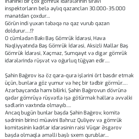
İnanınkı bir çox gömrük idarələrinin sıravi
inspektorların belə aylıq qazancları 30.000-35.000
manatdan çoxdur…
Görün indi yuxarı təbəqə nə qaz vurub qazan
doldurur….⁉
O cümlədən Bakı Baş Gömrük İdarəsi, Hava
Nəqliyyatında Baş Gömrük İdarəsi, Aksizli Mallar Baş
Gömrük İdarəsi, Xaçmaz, Sumqayıt və digər gömrük
idarələrində rüşvət və oğurluq tüğyan edir….
Şahin Bağırov isə öz qara-qura işlərini ört basdır etmək
üçün, bunlara göz yumur və heç bir tədbir görmür….
Azərbaycanda hamı bilirki, Şahin Bağırovun dövrünə
qədər gömrüyə rüşvətlə işə götürmək hallarə əvvəlki
sədlərin vaxtında olmayıb….
Ancaq bugün bunlar başda Şahin Bağırov, komitə
sədrinin birinci müavini Bəhruz Quliyev və gömrük
komitəsinin kadrlar idarəsinin rəisi Vüqar Əsgərov
başda olmaqla əməlli başlı sxem qurublar…