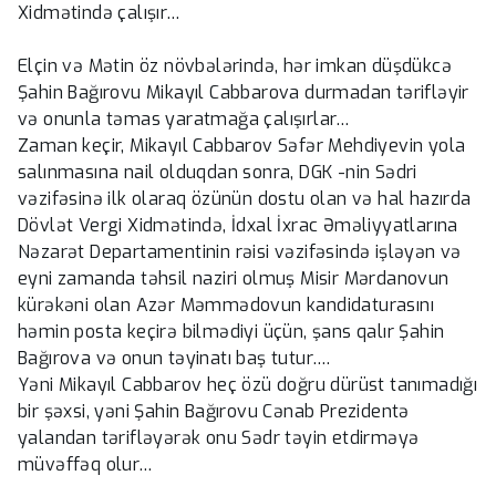
Xidmətində çalışır…
Elçin və Mətin öz növbələrində, hər imkan düşdükcə
Şahin Bağırovu Mikayıl Cabbarova durmadan tərifləyir
və onunla təmas yaratmağa çalışırlar…
Zaman keçir, Mikayıl Cabbarov Səfər Mehdiyevin yola
salınmasına nail olduqdan sonra, DGK -nin Sədri
vəzifəsinə ilk olaraq özünün dostu olan və hal hazırda
Dövlət Vergi Xidmətində, İdxal İxrac Əməliyyatlarına
Nəzarət Departamentinin rəisi vəzifəsində işləyən və
eyni zamanda təhsil naziri olmuş Misir Mərdanovun
kürəkəni olan Azər Məmmədovun kandidaturasını
həmin posta keçirə bilmədiyi üçün, şans qalır Şahin
Bağırova və onun təyinatı baş tutur….
Yəni Mikayıl Cabbarov heç özü doğru dürüst tanımadığı
bir şəxsi, yəni Şahin Bağırovu Cənab Prezidentə
yalandan tərifləyərək onu Sədr təyin etdirməyə
müvəffəq olur…