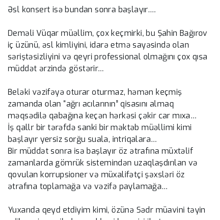
Əsl konsert isə bundan sonra başlayır….
Deməli Vüqar müəllim, çox keçmirki, bu Şahin Bağırov
iç üzünü, əsl kimliyini, idarə etmə sayəsində olan
səriştəsizliyini və qeyri professional olmağını çox qısa
müddət ərzində göstərir…
Beləki vəzifəyə oturar oturmaz, həmən keçmiş
zamanda olan “ağrı acılarının” qisasını almaq
məqsədilə qabağına keçən hərkəsi çəkir car mıxa…
İş qallr bir tərəfdə sanki bir məktəb müəllimi kimi
başlayır yersiz sorğu suala, intriqalara…
Bir müddət sonra isə başlayır öz ətrafına müxtəlif
zamanlarda gömrük sistemindən uzaqlaşdırılan və
qovulan korrupsioner və müxalifətçi şəxsləri öz
ətrafına toplamağa və vəzifə paylamağa…
Yuxarıda qeyd etdiyim kimi, özünə Sədr müavini təyin