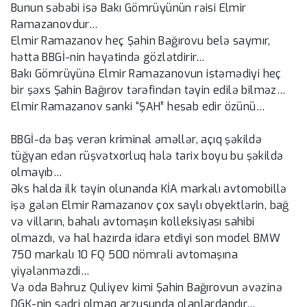
Bunun səbəbi isə Bakı Gömrüyünün rəisi Elmir
Ramazanovdur…
Elmir Ramazanov heç Şahin Bağırovu belə saymır,
hətta BBGİ-nin həyətində gözlətdirir…
Bakı Gömrüyünə Elmir Ramazanovun istəmədiyi heç
bir şəxs Şahin Bağırov tərəfindən təyin edilə bilməz…
Elmir Ramazanov sanki “ŞAH” hesab edir özünü…
BBGİ-də baş verən kriminal əməllər, açıq şəkildə
tüğyan edən rüşvətxorluq hələ tarix boyu bu şəkildə
olmayıb…
Əks halda ilk təyin olunanda KİA markalı avtomobillə
işə gələn Elmir Ramazanov çox saylı obyektlərin, bağ
və vilların, bahalı avtomaşın kolleksiyası sahibi
olmazdı, və hal hazırda idarə etdiyi son model BMW
750 markalı 10 FQ 500 nömrəli avtomaşına
yiyələnməzdi…
Və oda Bəhruz Quliyev kimi Şahin Bağırovun əvəzinə
DGK-nin sədri olmaq arzusunda olanlardandır…