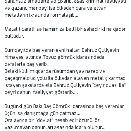
qanunsuz əməllərlə ad çıxarıb, əsas kriminal fəaliyyəti
və qazanc mənbəyi isə ölkədən qara və əlvan
metalların ixracında formalaşıb…
Metal ticarəti isə hamımıza bəlli bir sahədir ki nə qədər
pulludur.
Sumqayıtda baş verən eyni hallar, Bəhruz Quliyevin
himayəsi altında Tovuz gömrük idarəsindədə
dəfələrlə baş verib…
Beləki külli miqdarda rüsümdan yayınaraq və
qaçaqmalçılıq yolu ilə ölkədən əlavan metal çıxarmaq
istəyən şəxslərdə elə Bəhruz Quliyevin “xeyir duası ilə”
qeyri qanuni fəaliyyət göstərib….
Bugünki gün Bakı Baş Gömrük İdarəsində baş verənlər
üçün isə danışmağa gün çatmaz…
Ora ayrıca bir “dövlət” hesab edir özünü, öz
yazılmayan qanunları əsasında idarə olunur…