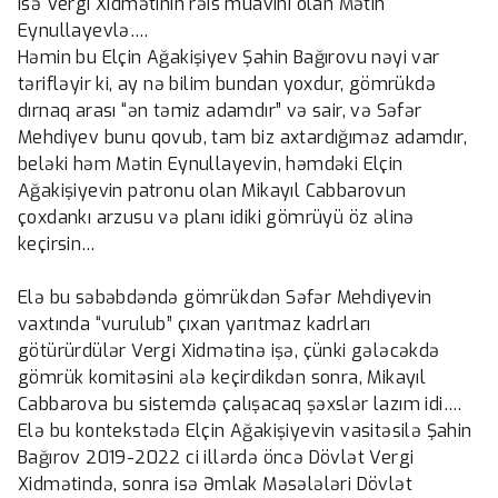
isə Vergi Xidmətinin rəis müavini olan Mətin
Eynullayevlə….
Həmin bu Elçin Ağakişiyev Şahin Bağırovu nəyi var
tərifləyir ki, ay nə bilim bundan yoxdur, gömrükdə
dırnaq arası “ən təmiz adamdır” və sair, və Səfər
Mehdiyev bunu qovub, tam biz axtardığıməz adamdır,
beləki həm Mətin Eynullayevin, həmdəki Elçin
Ağakişiyevin patronu olan Mikayıl Cabbarovun
çoxdankı arzusu və planı idiki gömrüyü öz əlinə
keçirsin…
Elə bu səbəbdəndə gömrükdən Səfər Mehdiyevin
vaxtında “vurulub” çıxan yarıtmaz kadrları
götürürdülər Vergi Xidmətinə işə, çünki gələcəkdə
gömrük komitəsini ələ keçirdikdən sonra, Mikayıl
Cabbarova bu sistemdə çalışacaq şəxslər lazım idi….
Elə bu kontekstədə Elçin Ağakişiyevin vasitəsilə Şahin
Bağırov 2019-2022 ci illərdə öncə Dövlət Vergi
Xidmətində, sonra isə Əmlak Məsələləri Dövlət