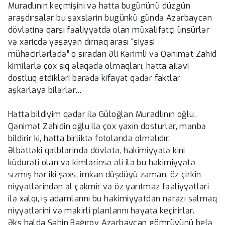
Muradlının keçmişini və hətta bugününü düzgün
araşdırsalar bu şəxslərin bugünkü gündə Azərbaycan
dövlətinə qarşı fəaliyyətdə olan müxalifətçi ünsürlər
və xaricdə yaşayan dırnaq arası “siyasi
mühacirlərlədə” o sıradan Əli Kərimli və Qənimət Zahid
kimilərlə çox sıq əlaqədə olmaqları, hətta ailəvi
dostluq etdikləri barədə kifayət qədər faktlar
aşkarlaya bilərlər…
Hətta bildiyim qədər ilə Güloğlan Muradlının oğlu,
Qənimət Zahidin oğlu ilə çox yaxın dosturlar, mənbə
bildirir ki, hətta birliktə fotolarıda olmalıdır.
Əlbəttəki qəlblərində dövlətə, hakimiyyətə kini
küdurəti olan və kimlərinsə əli ilə bu hakimiyyətə
sızmış hər iki şəxs, imkan düşdüyü zaman, öz çirkin
niyyətlərindən əl çəkmir və öz yarıtmaz fəaliyyətləri
ilə xalqı, iş adamlarını bu hakimiyyətdən narazı salmaq
niyyətlərini və məkirli planlarını həyata keçirirlər.
Əks halda Şahin Bağırov Azərbaycan gömrüyünü belə