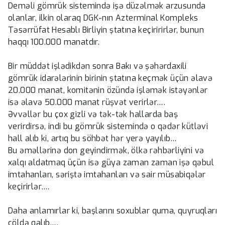
Deməli gömrük sistemində işə düzəlmək arzusunda
olanlar, ilkin olaraq DGK-nın Azterminal Kompleks
Təsərrüfat Hesablı Birliyin ştatına keçiririrlər, bunun
haqqı 100.000 manatdır.
Bir müddət işlədikdən sonra Bakı və şəhərdaxili
gömrük idarələrinin birinin ştatına keçmək üçün əlavə
20.000 manat, komitənin özündə işləmək istəyənlər
isə əlavə 50.000 manat rüşvət verirlər….
Əvvəllər bu çox gizli və tək-tək hallarda baş
verirdirsə, indi bu gömrük sistemində o qədər kütləvi
hall alıb ki, artıq bu söhbət hər yerə yayılıb…
Bu əməllərinə don geyindirmək, ölkə rəhbərliyini və
xalqı aldatmaq üçün isə güya zaman zaman işə qəbul
imtahanları, səriştə imtahanları və sair müsabiqələr
keçirirlər….
Daha anlamırlar ki, başlarını soxublar quma, quyruqları
çöldə qalıb….