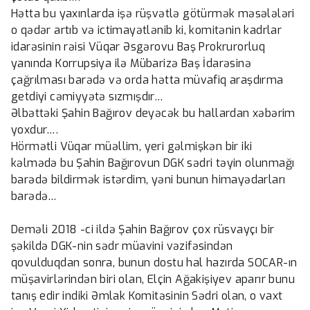
Hətta bu yaxınlarda işə rüşvətlə götürmək məsələləri
o qədər artıb və ictimayətlənib ki, komitənin kadrlar
idarəsinin rəisi Vüqar Əsgərovu Baş Prokrurorluq
yanında Korrupsiya ilə Mübarizə Baş İdarəsinə
çağrılması barədə və orda hətta müvafiq araşdırma
getdiyi cəmiyyətə sızmışdır…
Əlbəttəki Şahin Bağırov deyəcək bu hallardan xəbərim
yoxdur….
Hörmətli Vüqar müəllim, yeri gəlmişkən bir iki
kəlmədə bu Şahin Bağırovun DGK sədri təyin olunmağı
barədə bildirmək istərdim, yəni bunun himayədarları
barədə…
Deməli 2018 -ci ildə Şahin Bağırov çox rüsvayçı bir
şəkildə DGK-nin sədr müavini vəzifəsindən
qovulduqdan sonra, bunun dostu hal hazırda SOCAR-ın
müşavirlərindən biri olan, Elçin Ağakişiyev aparır bunu
tanış edir indiki Əmlak Komitəsinin Sədri olan, o vaxt