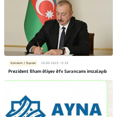
Gündəm / Siyasət
26-05-2025, 12:29
Prezident İlham Əliyev Əfv Sərəncamı imzalayıb