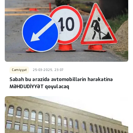
Cəmiyyət
25-03-2025, 23:07
Sabah bu ərazidə avtomobillərin hərəkətinə
MƏHDUDİYYƏT qoyulacaq