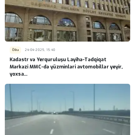
Ölkə
24-04-2025, 15:40
Kadastr və Yerquruluşu Layihə-Tədqiqat
Mərkəzi MMC-də yüzminləri avtomobillər yeyir,
yoxsa…