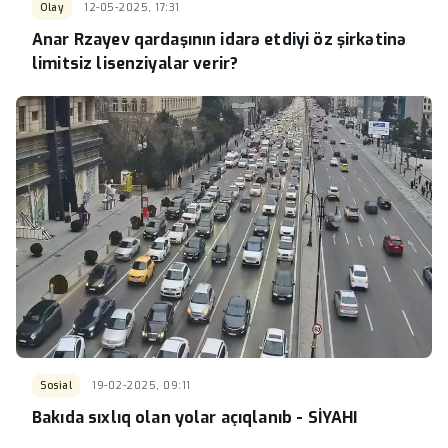
Olay
12-05-2025, 17:31
Anar Rzayev qardaşının idarə etdiyi öz şirkətinə
limitsiz lisenziyalar verir?
Sosial
19-02-2025, 09:11
Bakıda sıxlıq olan yolar açıqlanıb - SİYAHI