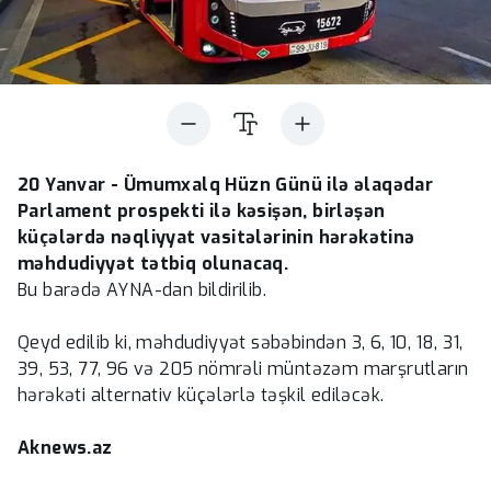
20 Yanvar - Ümumxalq Hüzn Günü ilə əlaqədar
Parlament prospekti ilə kəsişən, birləşən
küçələrdə nəqliyyat vasitələrinin hərəkətinə
məhdudiyyət tətbiq olunacaq.
Bu barədə AYNA-dan bildirilib.
Qeyd edilib ki, məhdudiyyət səbəbindən 3, 6, 10, 18, 31,
39, 53, 77, 96 və 205 nömrəli müntəzəm marşrutların
hərəkəti alternativ küçələrlə təşkil ediləcək.
Aknews.az