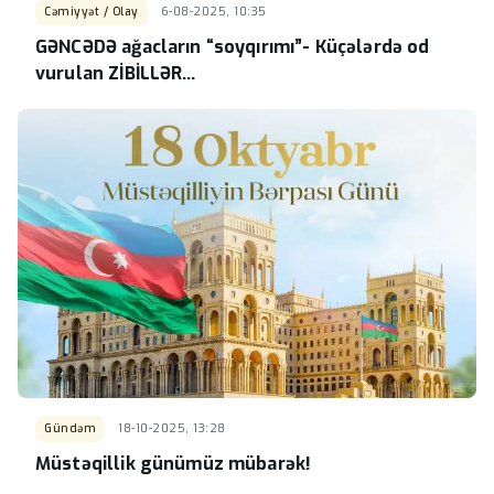
Cəmiyyət / Olay
6-08-2025, 10:35
GƏNCƏDƏ ağacların “soyqırımı”- Küçələrdə od
vurulan ZİBİLLƏR…
Gündəm
18-10-2025, 13:28
Müstəqillik günümüz mübarək!