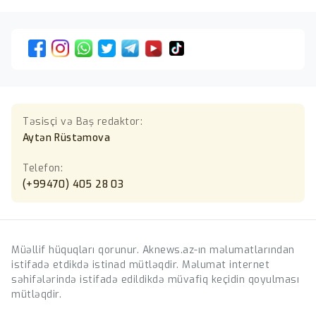
Təsisçi və Baş redaktor:
Aytən Rüstəmova
Telefon:
(+99470) 405 28 03
Müəllif hüquqları qorunur. Aknews.az-ın məlumatlarından
istifadə etdikdə istinad mütləqdir. Məlumat internet
səhifələrində istifadə edildikdə müvafiq keçidin qoyulması
mütləqdir.