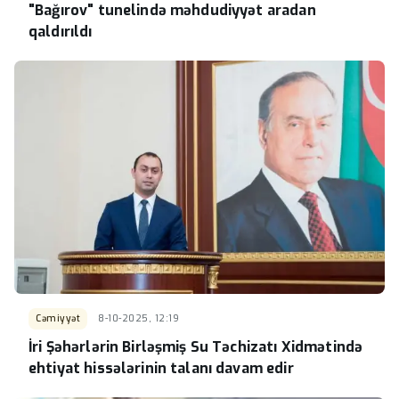
"Bağırov" tunelində məhdudiyyət aradan
qaldırıldı
Cəmiyyət
8-10-2025, 12:19
İri Şəhərlərin Birləşmiş Su Təchizatı Xidmətində
ehtiyat hissələrinin talanı davam edir