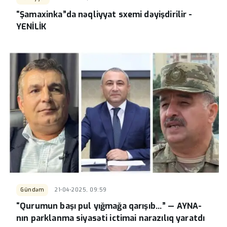
“Şamaxinka”da nəqliyyat sxemi dəyişdirilir -
YENİLİK
Gündəm
21-04-2025, 09:59
“Qurumun başı pul yığmağa qarışıb…” — AYNA-
nın parklanma siyasəti ictimai narazılıq yaratdı