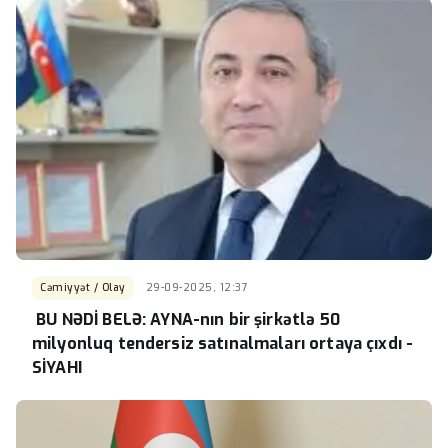
Cəmiyyət / Olay
29-09-2025, 12:37
BU NƏDİ BELƏ: AYNA-nın bir şirkətlə 50
milyonluq tendersiz satınalmaları ortaya çıxdı -
SİYAHI