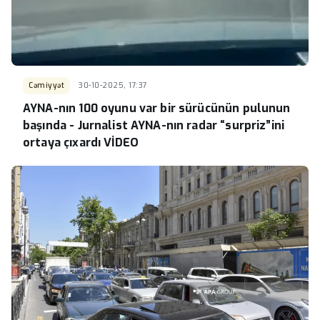
Cəmiyyət
30-10-2025, 17:37
AYNA-nın 100 oyunu var bir sürücünün pulunun
başında - Jurnalist AYNA-nın radar “surpriz”ini
ortaya çıxardı VİDEO