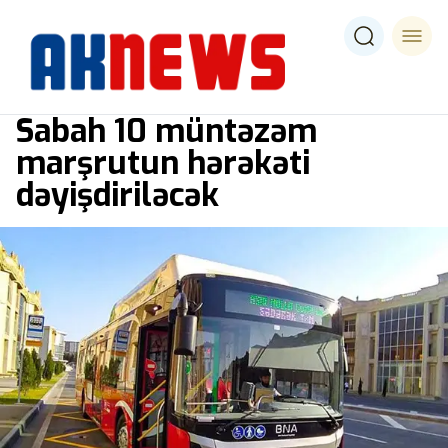
Sabah 10 müntəzəm
marşrutun hərəkəti
dəyişdiriləcək