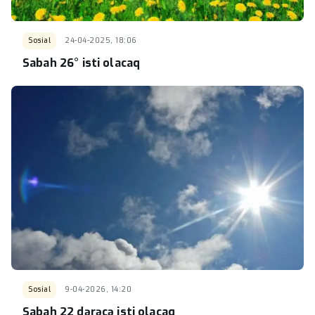
Sosial
24-04-2025, 18:06
Sabah 26° isti olacaq
Sosial
9-04-2026, 14:20
Sabah 22 dərəcə isti olacaq