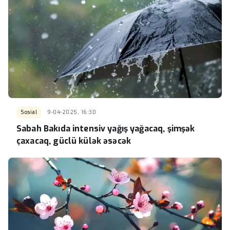
Sosial
9-04-2025, 16:30
Sabah Bakıda intensiv yağış yağacaq, şimşək
çaxacaq, güclü külək əsəcək