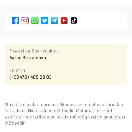
Təsisçi və Baş redaktor:
Aytən Rüstəmova
Telefon:
(+99470) 405 28 03
Müəllif hüquqları qorunur. Aknews.az-ın məlumatlarından
istifadə etdikdə istinad mütləqdir. Məlumat internet
səhifələrində istifadə edildikdə müvafiq keçidin qoyulması
mütləqdir.