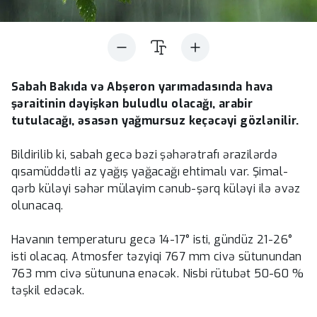
Sabah Bakıda və Abşeron yarımadasında hava
şəraitinin dəyişkən buludlu olacağı, arabir
tutulacağı, əsasən yağmursuz keçəcəyi gözlənilir.
Bildirilib ki, sabah gecə bəzi şəhərətrafı ərazilərdə
qısamüddətli az yağış yağacağı ehtimalı var. Şimal-
qərb küləyi səhər mülayim cənub-şərq küləyi ilə əvəz
olunacaq.
Havanın temperaturu gecə 14-17° isti, gündüz 21-26°
isti olacaq. Atmosfer təzyiqi 767 mm civə sütunundan
763 mm civə sütununa enəcək. Nisbi rütubət 50-60 %
təşkil edəcək.