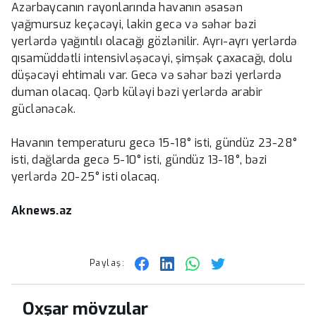
Azərbaycanın rayonlarında havanın əsasən
yağmursuz keçəcəyi, lakin gecə və səhər bəzi
yerlərdə yağıntılı olacağı gözlənilir. Ayrı-ayrı yerlərdə
qısamüddətli intensivləşəcəyi, şimşək çaxacağı, dolu
düşəcəyi ehtimalı var. Gecə və səhər bəzi yerlərdə
duman olacaq. Qərb küləyi bəzi yerlərdə arabir
güclənəcək.
Havanın temperaturu gecə 15-18° isti, gündüz 23-28°
isti, dağlarda gecə 5-10° isti, gündüz 13-18°, bəzi
yerlərdə 20-25° isti olacaq.
Aknews.az
Paylaş:
Oxşar mövzular