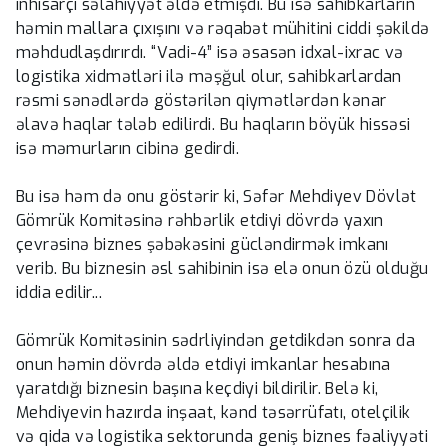
inhisarçı səlahiyyət əldə etmişdi. Bu isə sahibkarların
həmin mallara çıxışını və rəqabət mühitini ciddi şəkildə
məhdudlaşdırırdı. “Vadi-4” isə əsasən idxal-ixrac və
logistika xidmətləri ilə məşğul olur, sahibkarlardan
rəsmi sənədlərdə göstərilən qiymətlərdən kənar
əlavə haqlar tələb edilirdi. Bu haqların böyük hissəsi
isə məmurların cibinə gedirdi.
Bu isə həm də onu göstərir ki, Səfər Mehdiyev Dövlət
Gömrük Komitəsinə rəhbərlik etdiyi dövrdə yaxın
çevrəsinə biznes şəbəkəsini gücləndirmək imkanı
verib. Bu biznesin əsl sahibinin isə elə onun özü olduğu
iddia edilir...
Gömrük Komitəsinin sədrliyindən getdikdən sonra da
onun həmin dövrdə əldə etdiyi imkanlar hesabına
yaratdığı biznesin başına keçdiyi bildirilir. Belə ki,
Mehdiyevin hazırda inşaat, kənd təsərrüfatı, otelçilik
və qida və logistika sektorunda geniş biznes fəaliyyəti