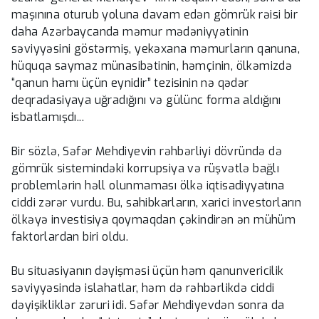
maşınına oturub yoluna davam edən gömrük rəisi bir
daha Azərbaycanda məmur mədəniyyətinin
səviyyəsini göstərmiş, yekəxana məmurların qanuna,
hüquqa saymaz münasibətinin, həmçinin, ölkəmizdə
“qanun hamı üçün eynidir” tezisinin nə qədər
deqradasiyaya uğradığını və gülünc forma aldığını
isbatlamışdı...
Bir sözlə, Səfər Mehdiyevin rəhbərliyi dövründə də
gömrük sistemindəki korrupsiya və rüşvətlə bağlı
problemlərin həll olunmaması ölkə iqtisadiyyatına
ciddi zərər vurdu. Bu, sahibkarların, xarici investorların
ölkəyə investisiya qoymaqdan çəkindirən ən mühüm
faktorlardan biri oldu.
Bu situasiyanın dəyişməsi üçün həm qanunvericilik
səviyyəsində islahatlar, həm də rəhbərlikdə ciddi
dəyişikliklər zəruri idi. Səfər Mehdiyevdən sonra da