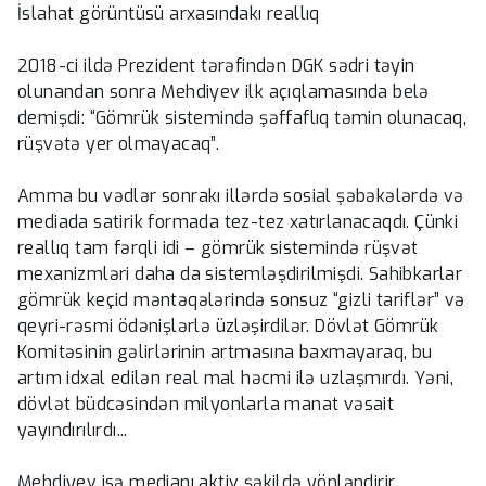
İslahat görüntüsü arxasındakı reallıq
2018-ci ildə Prezident tərəfindən DGK sədri təyin
olunandan sonra Mehdiyev ilk açıqlamasında belə
demişdi: “Gömrük sistemində şəffaflıq təmin olunacaq,
rüşvətə yer olmayacaq”.
Amma bu vədlər sonrakı illərdə sosial şəbəkələrdə və
mediada satirik formada tez-tez xatırlanacaqdı. Çünki
reallıq tam fərqli idi – gömrük sistemində rüşvət
mexanizmləri daha da sistemləşdirilmişdi. Sahibkarlar
gömrük keçid məntəqələrində sonsuz “gizli tariflər” və
qeyri-rəsmi ödənişlərlə üzləşirdilər. Dövlət Gömrük
Komitəsinin gəlirlərinin artmasına baxmayaraq, bu
artım idxal edilən real mal həcmi ilə uzlaşmırdı. Yəni,
dövlət büdcəsindən milyonlarla manat vəsait
yayındırılırdı...
Mehdiyev isə medianı aktiv şəkildə yönləndirir,