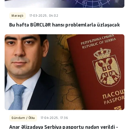
Maraqlı
17-03-2025, 04:02
Bu həftə BÜRCLƏR hansı problemlərlə üzləşəcək
Gündəm / Ölkə
17-04-2025, 17:36
Anar Əlizadəyə Serbiya pasportu nədən verildi -