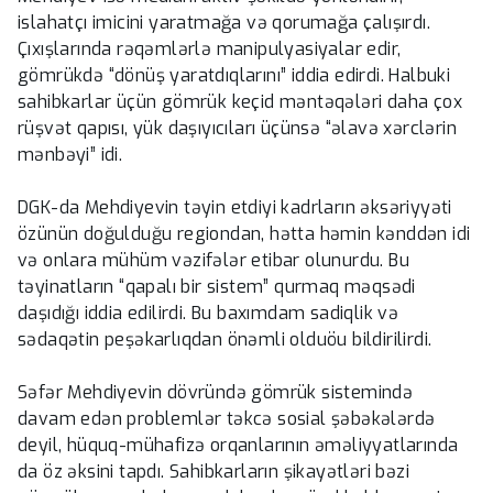
islahatçı imicini yaratmağa və qorumağa çalışırdı.
Çıxışlarında rəqəmlərlə manipulyasiyalar edir,
gömrükdə “dönüş yaratdıqlarını” iddia edirdi. Halbuki
sahibkarlar üçün gömrük keçid məntəqələri daha çox
rüşvət qapısı, yük daşıyıcıları üçünsə “əlavə xərclərin
mənbəyi” idi.
DGK-da Mehdiyevin təyin etdiyi kadrların əksəriyyəti
özünün doğulduğu regiondan, hətta həmin kənddən idi
və onlara mühüm vəzifələr etibar olunurdu. Bu
təyinatların “qapalı bir sistem” qurmaq məqsədi
daşıdığı iddia edilirdi. Bu baxımdam sadiqlik və
sədaqətin peşəkarlıqdan önəmli olduöu bildirilirdi.
Səfər Mehdiyevin dövründə gömrük sistemində
davam edən problemlər təkcə sosial şəbəkələrdə
deyil, hüquq-mühafizə orqanlarının əməliyyatlarında
da öz əksini tapdı. Sahibkarların şikayətləri bəzi