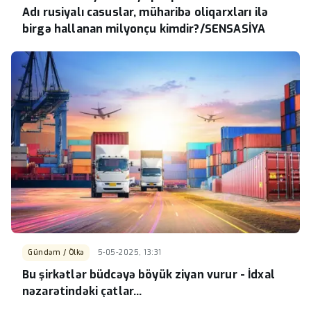
Adı rusiyalı casuslar, müharibə oliqarxları ilə
birgə hallanan milyonçu kimdir?/SENSASİYA
Gündəm / Ölkə
5-05-2025, 13:31
Bu şirkətlər büdcəyə böyük ziyan vurur - İdxal
nəzarətindəki çatlar...