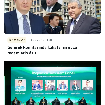
İqtisadiyyat
14-05-2025, 11:38
Gömrük Komitəsində İlahətçinin sözü
rəqəmlərin özü