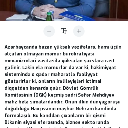
Azərbaycanda bəzən yüksək vəzifələrə, hamı üçün
əlçatan olmayan məmur bürokratiyası
mexanizmləri vasitəsilə yüksələn şəxslərə rast
gəlinir. Lakin elə məmurlar da var ki, hakimiyyət
sistemində o qədər məharətlə fəaliyyət
göstərirlər ki, onların irəliləyişləri ictimai
diqqətdən kənarda qalır. Dövlət Gömrük
Komitəsinin (DGK) keçmiş sədri Səfər Mehdiyev
məhz belə simalardandır. Onun ilkin dünyagörüşü
doğulduğu Naxçıvanın məşhur Nehrəm kəndində
formalaşıb. Bu kənddən çıxanların bir qismi
ölkənin siyasi sferasında, biznes sektorunda