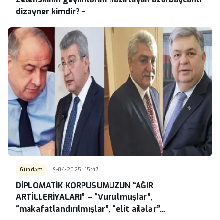
dizayner kimdir? -
Gündəm
9-04-2025, 15:47
DİPLOMATİK KORPUSUMUZUN “AĞIR
ARTİLLERİYALARI” – “Vurulmuşlar”,
“makafatlandırılmışlar”, “elit ailələr”...