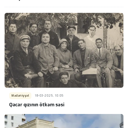
Mədəniyyət
18-03-2025, 10:05
Qacar qızının ötkəm səsi