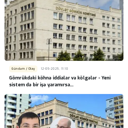
Gündəm / Olay
12-05-2025, 11:10
Gömrükdəki köhnə iddialar və kölgələr - Yeni
sistem də bir işə yaramırsa...