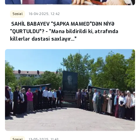
Sosial
16-04-2025, 12:42
SAHİL BABAYEV “ŞAPKA MAMED”DƏN NİYƏ
“QURTULDU”? - “Mənə bildirildi ki, ətrafında
killerlər dəstəsi saxlayır...”
Sosial
13-05-2025, 11:43