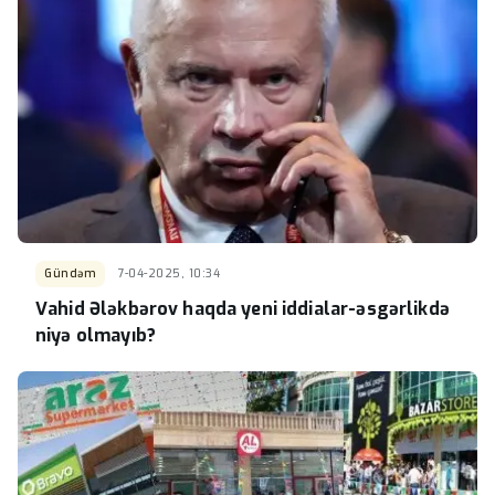
Gündəm
7-04-2025, 10:34
Vahid Ələkbərov haqda yeni iddialar-əsgərlikdə
niyə olmayıb?