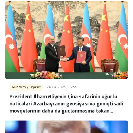
Gündəm / Siyasət
26-04-2025, 15:55
Prezident İlham Əliyevin Çinə səfərinin uğurlu
nəticələri Azərbaycanın geosiyası və geoiqtisadi
mövqelərinin daha da güclənməsinə təkan
verəcək