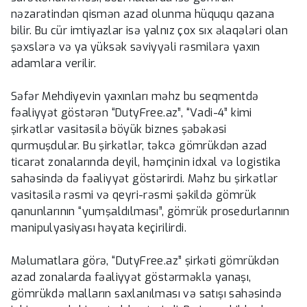
nəzarətindən qismən azad olunma hüququ qazana
bilir. Bu cür imtiyazlar isə yalnız çox sıx əlaqələri olan
şəxslərə və ya yüksək səviyyəli rəsmilərə yaxın
adamlara verilir.
Səfər Mehdiyevin yaxınları məhz bu seqmentdə
fəaliyyət göstərən “DutyFree.az”, “Vadi-4” kimi
şirkətlər vasitəsilə böyük biznes şəbəkəsi
qurmuşdular. Bu şirkətlər, təkcə gömrükdən azad
ticarət zonalarında deyil, həmçinin idxal və logistika
sahəsində də fəaliyyət göstərirdi. Məhz bu şirkətlər
vasitəsilə rəsmi və qeyri-rəsmi şəkildə gömrük
qanunlarının “yumşaldılması”, gömrük prosedurlarının
manipulyasiyası həyata keçirilirdi.
Məlumatlara görə, “DutyFree.az” şirkəti gömrükdən
azad zonalarda fəaliyyət göstərməklə yanaşı,
gömrükdə malların saxlanılması və satışı sahəsində