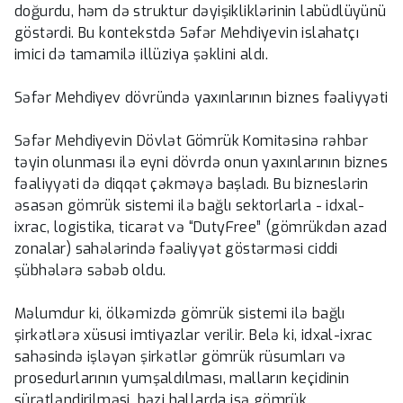
doğurdu, həm də struktur dəyişikliklərinin labüdlüyünü
göstərdi. Bu kontekstdə Səfər Mehdiyevin islahatçı
imici də tamamilə illüziya şəklini aldı.
Səfər Mehdiyev dövründə yaxınlarının biznes fəaliyyəti
Səfər Mehdiyevin Dövlət Gömrük Komitəsinə rəhbər
təyin olunması ilə eyni dövrdə onun yaxınlarının biznes
fəaliyyəti də diqqət çəkməyə başladı. Bu bizneslərin
əsasən gömrük sistemi ilə bağlı sektorlarla - idxal-
ixrac, logistika, ticarət və “DutyFree” (gömrükdən azad
zonalar) sahələrində fəaliyyət göstərməsi ciddi
şübhələrə səbəb oldu.
Məlumdur ki, ölkəmizdə gömrük sistemi ilə bağlı
şirkətlərə xüsusi imtiyazlar verilir. Belə ki, idxal-ixrac
sahəsində işləyən şirkətlər gömrük rüsumları və
prosedurlarının yumşaldılması, malların keçidinin
sürətləndirilməsi, bəzi hallarda isə gömrük