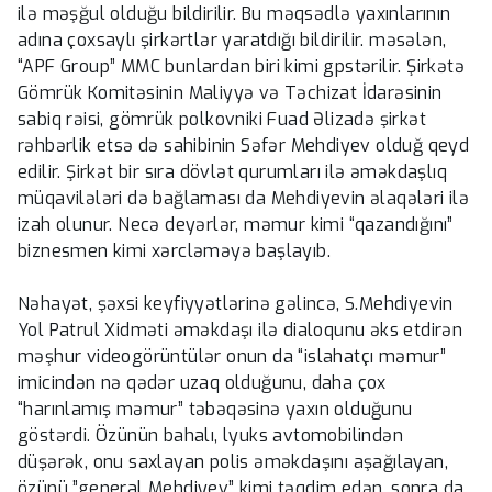
ilə məşğul olduğu bildirilir. Bu məqsədlə yaxınlarının
adına çoxsaylı şirkərtlər yaratdığı bildirilir. məsələn,
“APF Group” MMC bunlardan biri kimi gpstərilir. Şirkətə
Gömrük Komitəsinin Maliyyə və Təchizat İdarəsinin
sabiq rəisi, gömrük polkovniki Fuad Əlizadə şirkət
rəhbərlik etsə də sahibinin Səfər Mehdiyev olduğ qeyd
edilir. Şirkət bir sıra dövlət qurumları ilə əməkdaşlıq
müqavilələri də bağlaması da Mehdiyevin əlaqələri ilə
izah olunur. Necə deyərlər, məmur kimi “qazandığını”
biznesmen kimi xərcləməyə başlayıb.
Nəhayət, şəxsi keyfiyyətlərinə gəlincə, S.Mehdiyevin
Yol Patrul Xidməti əməkdaşı ilə dialoqunu əks etdirən
məşhur videogörüntülər onun da “islahatçı məmur”
imicindən nə qədər uzaq olduğunu, daha çox
“harınlamış məmur” təbəqəsinə yaxın olduğunu
göstərdi. Özünün bahalı, lyuks avtomobilindən
düşərək, onu saxlayan polis əməkdaşını aşağılayan,
özünü ”general Mehdiyev” kimi təqdim edən, sonra da