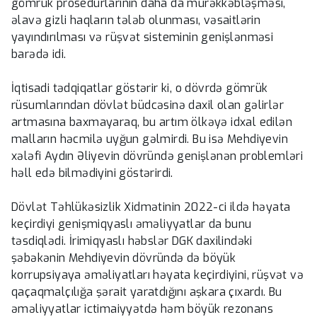
gömrük prosedurlarının daha da mürəkkəbləşməsi,
əlavə gizli haqların tələb olunması, vəsaitlərin
yayındırılması və rüşvət sisteminin genişlənməsi
barədə idi.
İqtisadi tədqiqatlar göstərir ki, o dövrdə gömrük
rüsumlarından dövlət büdcəsinə daxil olan gəlirlər
artmasına baxmayaraq, bu artım ölkəyə idxal edilən
malların həcmilə uyğun gəlmirdi. Bu isə Mehdiyevin
xələfi Aydın Əliyevin dövründə genişlənən problemləri
həll edə bilmədiyini göstərirdi.
Dövlət Təhlükəsizlik Xidmətinin 2022-ci ildə həyata
keçirdiyi genişmiqyaslı əməliyyatlar da bunu
təsdiqlədi. İrimiqyaslı həbslər DGK daxilindəki
şəbəkənin Mehdiyevin dövründə də böyük
korrupsiyaya əməliyatları həyata keçirdiyini, rüşvət və
qaçaqmalçılığa şərait yaratdığını aşkara çıxardı. Bu
əməliyyatlar ictimaiyyətdə həm böyük rezonans