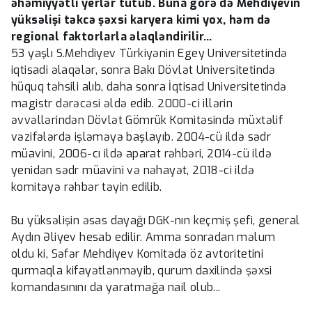
əhəmiyyətli yerlər tutub. Buna görə də Mehdiyevin
yüksəlişi təkcə şəxsi karyera kimi yox, həm də
regional faktorlarla əlaqləndirilir…
53 yaşlı S.Mehdiyev Türkiyənin Egey Universitetində
iqtisadi əlaqələr, sonra Bakı Dövlət Universitetində
hüquq təhsili alıb, daha sonra İqtisad Universitetində
magistr dərəcəsi əldə edib. 2000-ci illərin
əvvəllərindən Dövlət Gömrük Komitəsində müxtəlif
vəzifələrdə işləməyə başlayıb. 2004-cü ildə sədr
müavini, 2006-cı ildə aparat rəhbəri, 2014-cü ildə
yenidən sədr müavini və nəhayət, 2018-ci ildə
komitəyə rəhbər təyin edilib.
Bu yüksəlişin əsas dayağı DGK-nın keçmiş şefi, general
Aydın Əliyev hesab edilir. Amma sonradan məlum
oldu ki, Səfər Mehdiyev Komitədə öz avtoritetini
qurmaqla kifayətlənməyib, qurum daxilində şəxsi
komandasınını da yaratmağa nail olub...