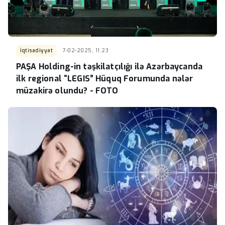
İqtisadiyyat
7-02-2025, 11:23
PAŞA Holding-in təşkilatçılığı ilə Azərbaycanda
ilk regional “LEGIS” Hüquq Forumunda nələr
müzakirə olundu? - FOTO