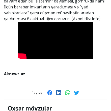
davam edən bu “sistemin” dəyişməsi, gömrükdə hamı
üçün bərabər imkanların yaradılması və “yad
sahibkarlara” qarşı düşmən münasibətin aradan
qaldırılması öz aktuallığını qoruyur...(Azpolitika.info)
Aknews.az
Paylaş:
Oxşar mövzular