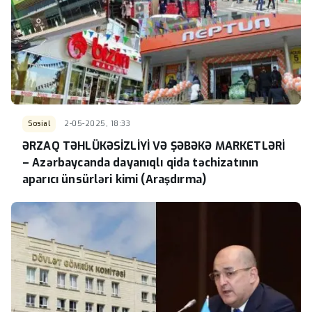
Sosial
2-05-2025, 18:33
ƏRZAQ TƏHLÜKƏSİZLİYİ VƏ ŞƏBƏKƏ MARKETLƏRİ
– Azərbaycanda dayanıqlı qida təchizatının
aparıcı ünsürləri kimi (Araşdırma)