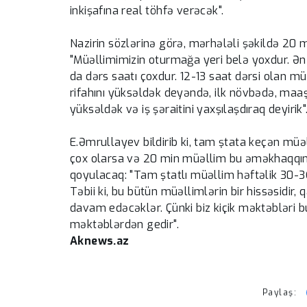
inkişafına real töhfə verəcək".
Nazirin sözlərinə görə, mərhələli şəkildə 20 
"Müəllimimizin oturmağa yeri belə yoxdur. Ən 
da dərs saatı çoxdur. 12-13 saat dərsi olan m
rifahını yüksəldək deyəndə, ilk növbədə, maaşı
yüksəldək və iş şəraitini yaxşılaşdıraq deyirik"
E.Əmrullayev bildirib ki, tam ştata keçən mü
çox olarsa və 20 min müəllim bu əməkhaqqını a
qoyulacaq: "Tam ştatlı müəllim həftəlik 30-3
Təbii ki, bu bütün müəllimlərin bir hissəsidi
davam edəcəklər. Çünki biz kiçik məktəbləri 
məktəblərdən gedir".
Aknews.az
Paylaş: