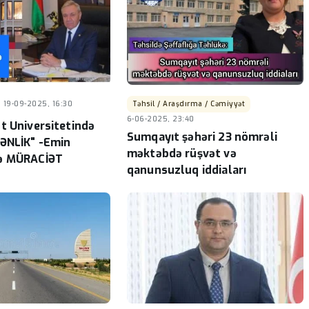
19-09-2025, 16:30
Təhsil / Araşdırma / Cəmiyyət
6-06-2025, 23:40
t Universitetində
Sumqayıt şəhəri 23 nömrəli
ƏNLİK" -Emin
məktəbdə rüşvət və
ə MÜRACİƏT
qanunsuzluq iddiaları