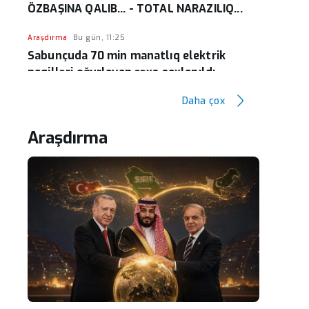
ÖZBAŞINA QALIB... - TOTAL NARAZILIQ...
Araşdırma
Bu gün, 11:25
Sabunçuda 70 min manatlıq elektrik
naqilləri oğurlayan şəxs saxlanıldı
Daha çox
Araşdırma