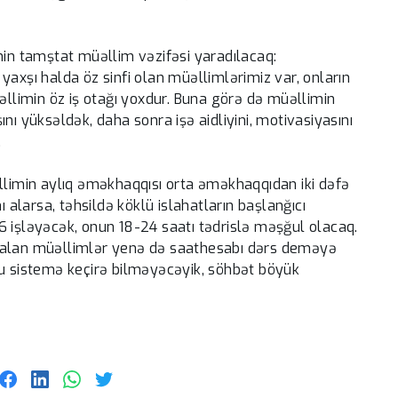
min tamştat müəllim vəzifəsi yaradılacaq:
yaxşı halda öz sinfi olan müəllimlərimiz var, onların
üəllimin öz iş otağı yoxdur. Buna görə də müəllimin
nı yüksəldək, daha sonra işə aidliyini, motivasiyasını
.
əllimin aylıq əməkhaqqısı orta əməkhaqqıdan iki dəfə
larsa, təhsildə köklü islahatların başlanğıcı
6 işləyəcək, onun 18-24 saatı tədrislə məşğul olacaq.
r, qalan müəllimlər yenə də saathesabı dərs deməyə
bu sistemə keçirə bilməyəcəyik, söhbət böyük