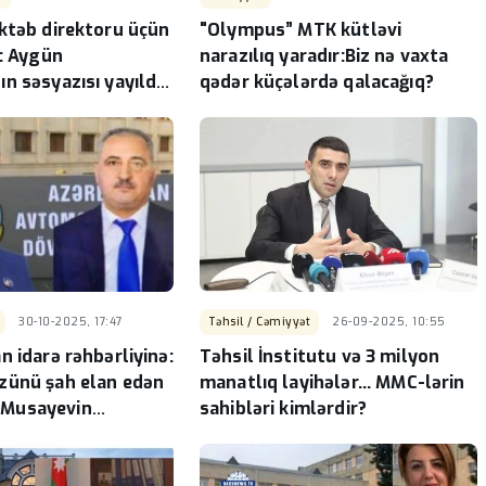
ktəb direktoru üçün
"Olympus” MTK kütləvi
”: Aygün
narazılıq yaradır:Biz nə vaxta
n səsyazısı yayıldı:
qədər küçələrdə qalacağıq?
! - VİDEOFAKT
30-10-2025, 17:47
Təhsil / Cəmiyyət
26-09-2025, 10:55
 idarə rəhbərliyinə:
Təhsil İnstitutu və 3 milyon
zünü şah elan edən
manatlıq layihələr... MMC-lərin
Musayevin
sahibləri kimlərdir?
arı