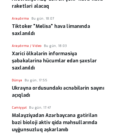
raketləri alacaq
Araşdırma
Bu gün, 18:07
Tiktoker "Melisa" hava limanında
saxlanıldı
Araşdırma / Video
Bu gün, 18:03
Xarici ölkələrin informasiya
şəbəkələrinə hücumlar edən şəxslər
saxlanıldı
Dünya
Bu gün, 17:55
Ukrayna ordusundakı əcnəbilərin sayını
açıqladı
Cəmiyyət
Bu gün, 17:47
Malayziyadan Azərbaycana gətirilən
bəzi bioloji aktiv qida məhsullarında
uyğunsuzluq aşkarlanıb