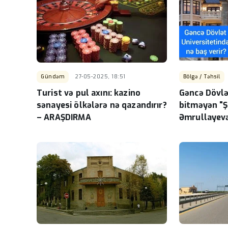
Gündəm
27-05-2025, 18:51
Bölgə / Təhsil
Turist və pul axını: kazino
Gəncə Dövlə
sənayesi ölkələrə nə qazandırır?
bitməyən "Ş
– ARAŞDIRMA
Əmrullayev