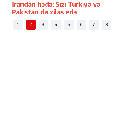
İrandan hədə: Sizi Türkiyə və
Avstral
Pakistan da xilas edə
"hava-h
bilməyəcək
-
1
2
3
4
5
6
7
8