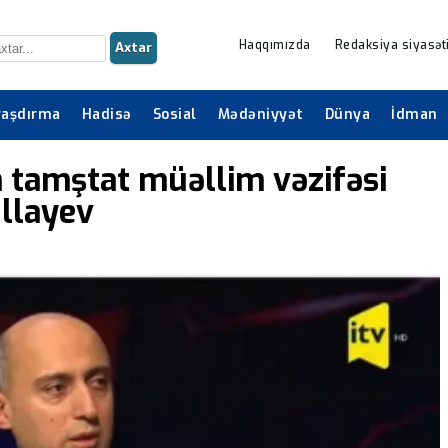
Haqqımızda
Redaksiya siyasət
Axtar
raşdırma
Hadisə
Sosial
Mədəniyyət
Dünya
İdman
n tamştat müəllim vəzifəsi
llayev