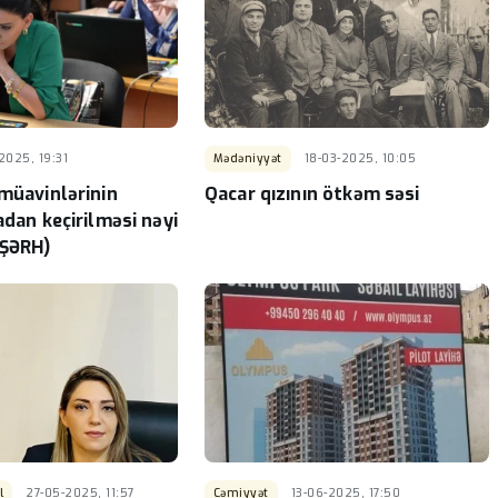
 isti
Bu rayonlarda icra başçısı
yoxdur -SİYAHI
-
2025, 19:31
Mədəniyyət
18-03-2025, 10:05
 müavinlərinin
Qacar qızının ötkəm səsi
adan keçirilməsi nəyi
(ŞƏRH)
l
27-05-2025, 11:57
Cəmiyyət
13-06-2025, 17:50