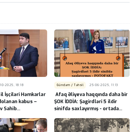
10-2025, 18:18
Gündəm / Təhsil
25-06-2025, 11:13
l İşçiləri Həmkarlar
Afaq Əliyeva haqqında daha bir
 dolanan kabus –
ŞOK İDDİA: Şagirdləri 5 ildir
v Sahib
sinifdə saxlayırmış - ortada
n hədəfində
dəlil var, sübut var...