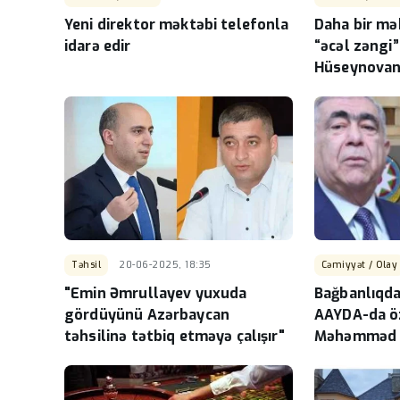
Yeni direktor məktəbi telefonla
Daha bir mə
idarə edir
“əcəl zəngi
Hüseynovanı
Pul gətirin
Təhsil
20-06-2025, 18:35
Cəmiyyət / Olay
"Emin Əmrullayev yuxuda
Bağbanlıqdan
gördüyünü Azərbaycan
AAYDA-da ö
təhsilinə tətbiq etməyə çalışır"
Məhəmməd 
özbaşınalıql