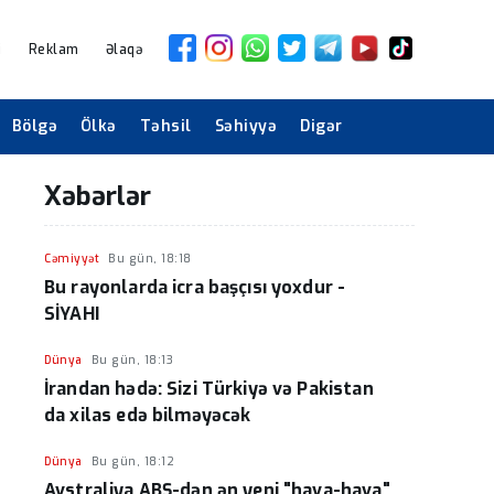
i
Reklam
Əlaqə
Bölgə
Ölkə
Təhsil
Səhiyyə
Digər
Xəbərlər
Cəmiyyət
Bu gün, 18:18
Bu rayonlarda icra başçısı yoxdur -
SİYAHI
Dünya
Bu gün, 18:13
İrandan hədə: Sizi Türkiyə və Pakistan
da xilas edə bilməyəcək
Dünya
Bu gün, 18:12
Avstraliya ABŞ-dən ən yeni "hava-hava"