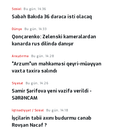
Sosial
Bu gün, 14:36
Sabah Bakıda 36 dərəcə isti olacaq
Dünya
Bu gün, 14:33
Qonçarenko: Zelenski kameralardan
kənarda rus dilində danışır
Araşdırma
Bu gün, 14:28
"Arzum"un məhkəməsi qeyri-müəyyən
vaxta təxirə salındı
Siyasət
Bu gün, 14:26
Samir Şərifova yeni vəzifə verildi -
SƏRƏNCAM
İqtisadiyyat / Sosial
Bu gün, 14:18
İşçilərin təbii axını budurmu cənab
Rovşən Nəcəf ?