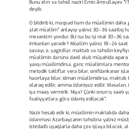
Bunu elm və təhsil naziri Emin Əmrullayev "
deyib.
O bildirib ki, məqsəd həm də müəllimin daha g
ştat müəllim" anlayışı yalnız 30–36 saatlıq h
mexanizm yoxdur. Biz isə bu işi real 30–36 sa
imkanları yaradır? Müəllim yalnız 18–24 saa
savayı, o, şagirdlər, məktəb və təhsilin keyfiy
müəllimin dərsinə daxil olub müşahidə apara b
yaxşı müəllimdirsə, gənc müəllimlərə mentorluq
metodik təkliflər verə bilər, sinifdənkənar işl
hazırlaya bilər, idman müəllimidirsə, məktəb tur
olaraq edilir, amma ödənişsiz edilir. Məsələn
işə maaş vermirik. Niyə? Çünki onun iş saatı 
fəaliyyətlərə görə ödəniş ediləcək".
Nazir hesab edir ki, müəllimin məktəbdə daha
ödənməsi Azərbaycanın təhsilinə yalnız müsb
istedadlı uşaqlarla daha çox işləyə biləcək, ə