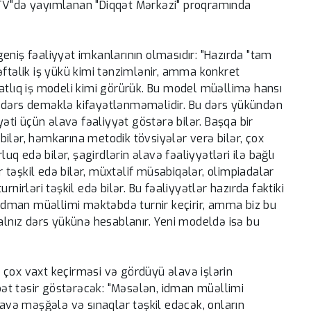
İTV"də yayımlanan "Diqqət Mərkəzi" proqramında
eniş fəaliyyət imkanlarının olmasıdır: "Hazırda "tam
əftəlik iş yükü kimi tənzimlənir, amma konkret
atlıq iş modeli kimi görürük. Bu model müəllimə hansı
t dərs deməklə kifayətlənməməlidir. Bu dərs yükündən
yəti üçün əlavə fəaliyyət göstərə bilər. Başqa bir
ilər, həmkarına metodik tövsiyələr verə bilər, çox
 edə bilər, şagirdlərin əlavə fəaliyyətləri ilə bağlı
ər təşkil edə bilər, müxtəlif müsabiqələr, olimpiadalar
nirləri təşkil edə bilər. Bu fəaliyyətlər hazırda faktiki
, idman müəllimi məktəbdə turnir keçirir, amma biz bu
yalnız dərs yükünə hesablanır. Yeni modeldə isə bu
 çox vaxt keçirməsi və gördüyü əlavə işlərin
ət təsir göstərəcək: "Məsələn, idman müəllimi
lavə məşğələ və sınaqlar təşkil edəcək, onların