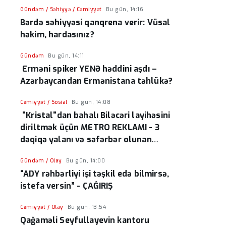
Gündəm / Səhiyyə / Cəmiyyət
Bu gün, 14:16
Bərdə səhiyyəsi qanqrena verir: Vüsal
həkim, hardasınız?
Gündəm
Bu gün, 14:11
Erməni spiker YENƏ həddini aşdı –
Azərbaycandan Ermənistana təhlükə?
Cəmiyyət / Sosial
Bu gün, 14:08
"Kristal"dan bahalı Biləcəri layihəsini
diriltmək üçün METRO REKLAMI - 3
dəqiqə yalanı və səfərbər olunan
resurslar
Gündəm / Olay
Bu gün, 14:00
“ADY rəhbərliyi işi təşkil edə bilmirsə,
istefa versin” - ÇAĞIRIŞ
Cəmiyyət / Olay
Bu gün, 13:54
Qağaməli Seyfullayevin kantoru