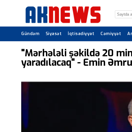
Gündəm
Siyasət
İqtisadiyyat
Cəmiyyət
A
"Mərhələli şəkildə 20 mi
yaradılacaq" - Emin Əmru