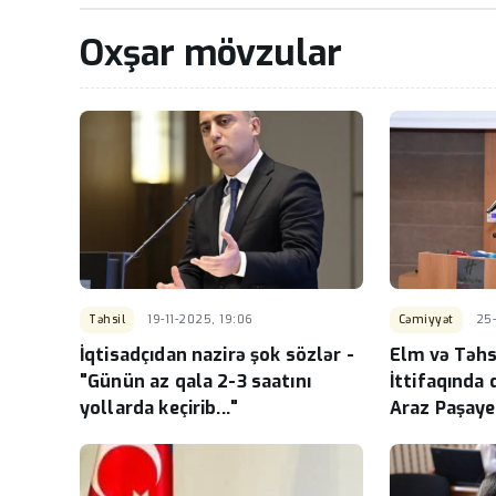
Oxşar mövzular
Təhsil
19-11-2025, 19:06
Cəmiyyət
25-
İqtisadçıdan nazirə şok sözlər -
Elm və Təhsi
"Günün az qala 2-3 saatını
İttifaqında
yollarda keçirib..."
Araz Paşaye
Məmmədovu