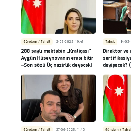
Sabah Bakıda 36 dərəcə
olacaq
-
Gündəm / Təhsil
2-06-2025, 19:41
Təhsil
14-02-
288 saylı məktəbin ,,Kraliçası''
Direktor və
Aygün Hüseynovanın erası bitir
sertifikasiy
–Son sözü Üç nazirlik deyəcək!
dəyişəcək? 
Gündəm / Təhsil
27-06-2025, 11:40
Gündəm / Təhsi