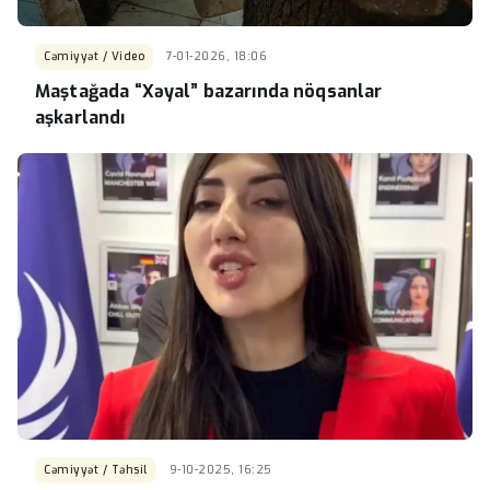
Cəmiyyət / Video
7-01-2026, 18:06
Maştağada “Xəyal” bazarında nöqsanlar
aşkarlandı
Cəmiyyət / Təhsil
9-10-2025, 16:25