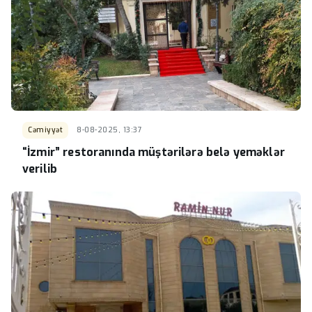
Cəmiyyət
8-08-2025, 13:37
“İzmir” restoranında müştərilərə belə yeməklər
verilib