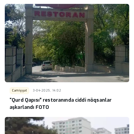
Cəmiyyət
3-04-2025, 14:02
“Qurd Qapısı” restoranında ciddi nöqsanlar
aşkarlandı FOTO