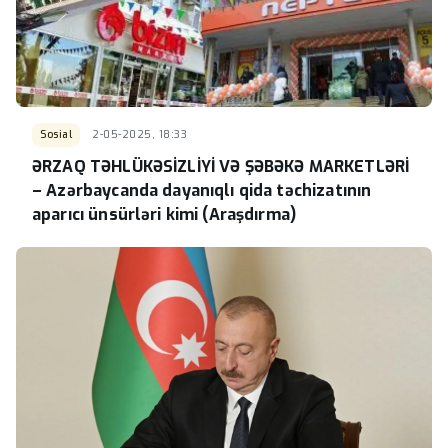
Sosial
2-05-2025, 18:33
ƏRZAQ TƏHLÜKƏSİZLİYİ VƏ ŞƏBƏKƏ MARKETLƏRİ
– Azərbaycanda dayanıqlı qida təchizatının
aparıcı ünsürləri kimi (Araşdırma)