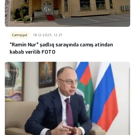
Cəmiyyət
18-12-2025, 12:27
“Ramin Nur” şadlıq sarayında camış ətindən
kabab verilib FOTO