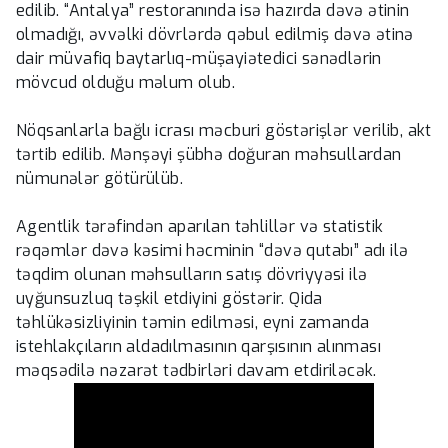
edilib. “Antalya” restoranında isə hazırda dəvə ətinin
olmadığı, əvvəlki dövrlərdə qəbul edilmiş dəvə ətinə
dair müvafiq baytarlıq-müşayiətedici sənədlərin
mövcud olduğu məlum olub.
Nöqsanlarla bağlı icrası məcburi göstərişlər verilib, akt
tərtib edilib. Mənşəyi şübhə doğuran məhsullardan
nümunələr götürülüb.
Agentlik tərəfindən aparılan təhlillər və statistik
rəqəmlər dəvə kəsimi həcminin “dəvə qutabı” adı ilə
təqdim olunan məhsulların satış dövriyyəsi ilə
uyğunsuzluq təşkil etdiyini göstərir. Qida
təhlükəsizliyinin təmin edilməsi, eyni zamanda
istehlakçıların aldadılmasının qarşısının alınması
məqsədilə nəzarət tədbirləri davam etdiriləcək.