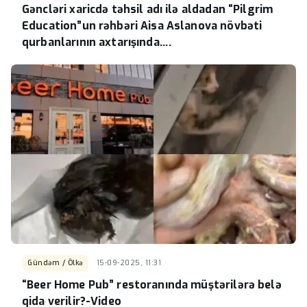
Gəncləri xaricdə təhsil adı ilə aldadan “Pilgrim
Education”un rəhbəri Aisa Aslanova növbəti
qurbanlarının axtarışında….
Gündəm / Ölkə
15-09-2025, 11:31
“Beer Home Pub” restoranında müştərilərə belə
qida verilir?-Video