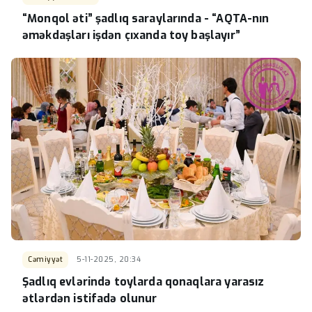
“Monqol əti” şadlıq saraylarında - “AQTA-nın
əməkdaşları işdən çıxanda toy başlayır”
Cəmiyyət
5-11-2025, 20:34
Şadlıq evlərində toylarda qonaqlara yarasız
ətlərdən istifadə olunur