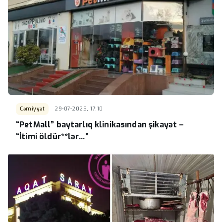
Cəmiyyət
29-07-2025, 17:10
“PetMall” baytarlıq klinikasından şikayət –
“İtimi öldür**lər…”