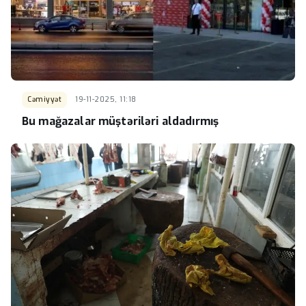
Cəmiyyət
19-11-2025, 11:18
Bu mağazalar müştəriləri aldadırmış