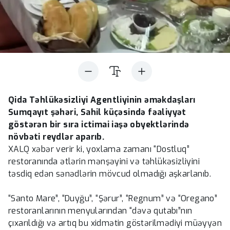
Qida Təhlükəsizliyi Agentliyinin əməkdaşları
Sumqayıt şəhəri, Sahil küçəsində fəaliyyət
göstərən bir sıra ictimai iaşə obyektlərində
növbəti reydlər aparıb.
XALQ xəbər verir ki, yoxlama zamanı “Dostluq”
restoranında ətlərin mənşəyini və təhlükəsizliyini
təsdiq edən sənədlərin mövcud olmadığı aşkarlanıb.
“Santo Mare”, “Duyğu”, “Şərur”, “Regnum” və “Oregano”
restoranlarının menyularından “dəvə qutabı”nın
çıxarıldığı və artıq bu xidmətin göstərilmədiyi müəyyən