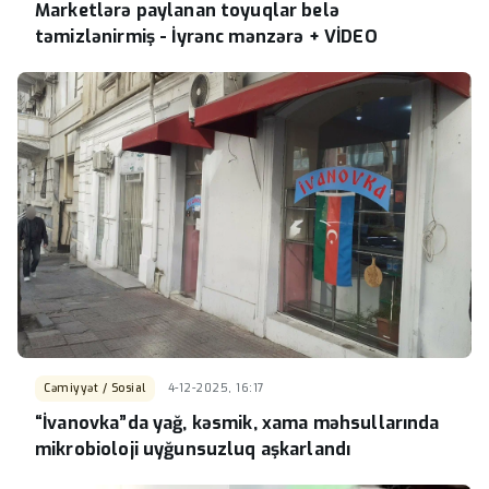
Marketlərə paylanan toyuqlar belə
təmizlənirmiş - İyrənc mənzərə + VİDEO
Cəmiyyət / Sosial
4-12-2025, 16:17
“İvanovka”da yağ, kəsmik, xama məhsullarında
mikrobioloji uyğunsuzluq aşkarlandı