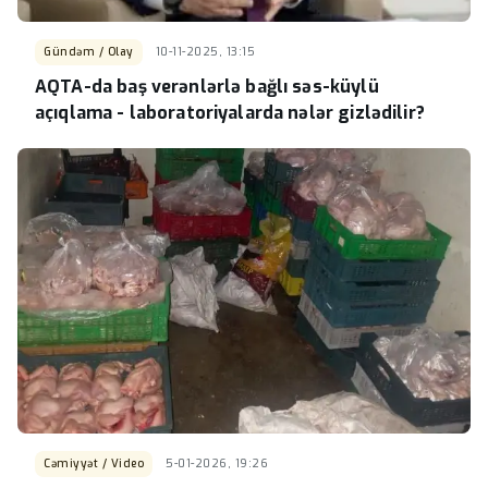
Gündəm / Olay
10-11-2025, 13:15
AQTA-da baş verənlərlə bağlı səs-küylü
açıqlama - laboratoriyalarda nələr gizlədilir?
Cəmiyyət / Video
5-01-2026, 19:26