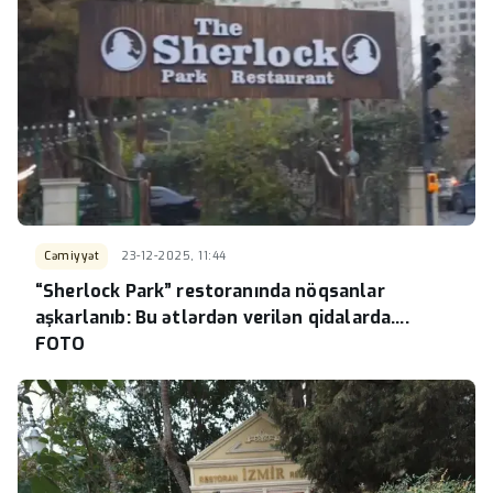
Cəmiyyət
23-12-2025, 11:44
“Sherlock Park” restoranında nöqsanlar
aşkarlanıb: Bu ətlərdən verilən qidalarda….
FOTO