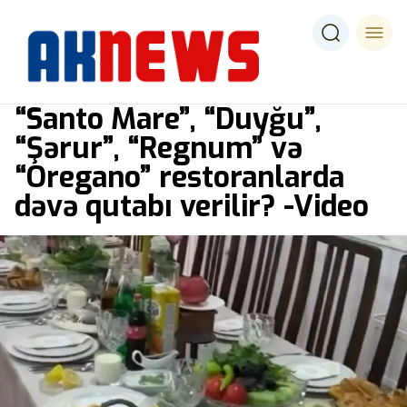
“Santo Mare”, “Duyğu”,
“Şərur”, “Regnum” və
“Oregano” restoranlarda
dəvə qutabı verilir? -Video