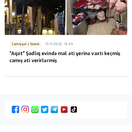
Cəmiyyət / Sosial
13-11-2025, 16:55
“Aqat” Şadlıq evində mal əti yerinə vaxtı keçmiş
camış əti verirlərmiş