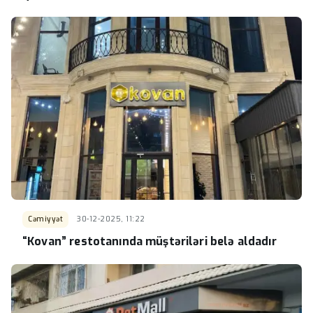
Cəmiyyət
30-12-2025, 11:22
“Kovan” restotanında müştəriləri belə aldadır