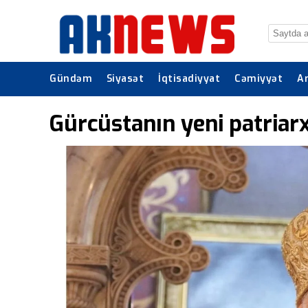
Gündəm
Siyasət
İqtisadiyyat
Cəmiyyət
A
Gürcüstanın yeni patriarxı