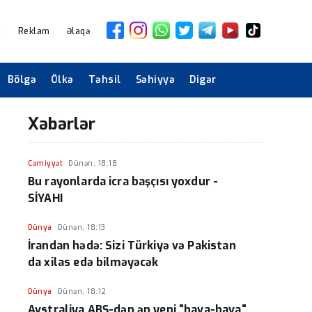
i
Reklam
Əlaqə
Bölgə
Ölkə
Təhsil
Səhiyyə
Digər
Xəbərlər
Cəmiyyət
Dünən, 18:18
Bu rayonlarda icra başçısı yoxdur -
SİYAHI
Dünya
Dünən, 18:13
İrandan hədə: Sizi Türkiyə və Pakistan
da xilas edə bilməyəcək
Dünya
Dünən, 18:12
Avstraliya ABŞ-dən ən yeni "hava-hava"