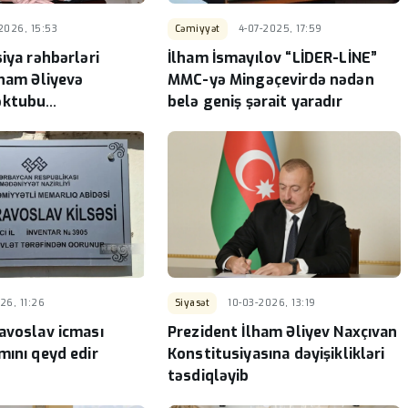
2026, 15:53
Cəmiyyət
4-07-2025, 17:59
iya rəhbərləri
İlham İsmayılov “LİDER-LİNE”
lham Əliyevə
MMC-yə Mingəçevirdə nədən
əktubu
belə geniş şərait yaradır
ar
26, 11:26
Siyasət
10-03-2026, 13:19
avoslav icması
Prezident İlham Əliyev Naxçıvan
mını qeyd edir
Konstitusiyasına dəyişiklikləri
təsdiqləyib