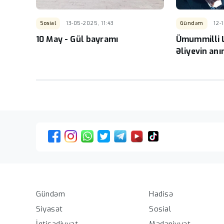
Sosial
13-05-2025, 11:43
Gündəm
12-
10 May - Gül bayramı
Ümummilli L
Əliyevin an
Hadisə
Gündəm
Sosial
Siyasət