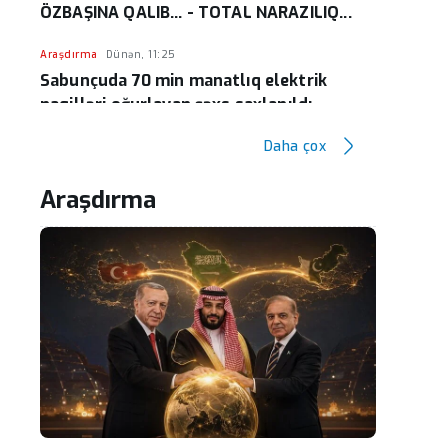
ÖZBAŞINA QALIB... - TOTAL NARAZILIQ...
Araşdırma
Dünən, 11:25
Sabunçuda 70 min manatlıq elektrik
naqilləri oğurlayan şəxs saxlanıldı
Daha çox
Araşdırma