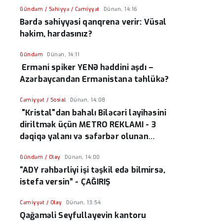
Gündəm / Səhiyyə / Cəmiyyət
Dünən, 14:16
Bərdə səhiyyəsi qanqrena verir: Vüsal
həkim, hardasınız?
Gündəm
Dünən, 14:11
Erməni spiker YENƏ həddini aşdı –
Azərbaycandan Ermənistana təhlükə?
Cəmiyyət / Sosial
Dünən, 14:08
"Kristal"dan bahalı Biləcəri layihəsini
diriltmək üçün METRO REKLAMI - 3
dəqiqə yalanı və səfərbər olunan
resurslar
Gündəm / Olay
Dünən, 14:00
“ADY rəhbərliyi işi təşkil edə bilmirsə,
istefa versin” - ÇAĞIRIŞ
Cəmiyyət / Olay
Dünən, 13:54
Qağaməli Seyfullayevin kantoru