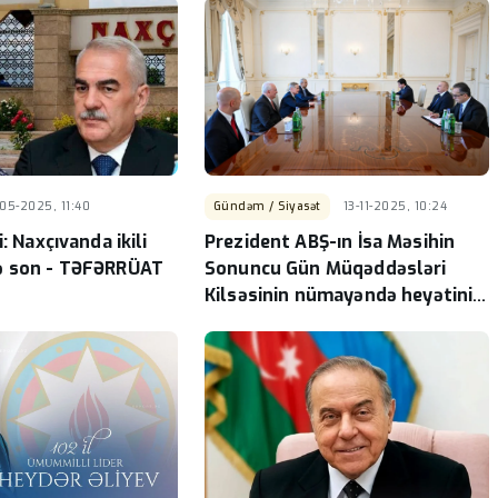
05-2025, 11:40
Gündəm / Siyasət
13-11-2025, 10:24
: Naxçıvanda ikili
Prezident ABŞ-ın İsa Məsihin
ə son - TƏFƏRRÜAT
Sonuncu Gün Müqəddəsləri
Kilsəsinin nümayəndə heyətini
qəbul edib