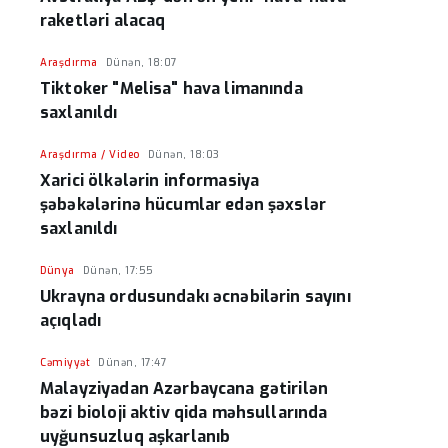
raketləri alacaq
Araşdırma
Dünən, 18:07
Tiktoker "Melisa" hava limanında
saxlanıldı
Araşdırma / Video
Dünən, 18:03
Xarici ölkələrin informasiya
şəbəkələrinə hücumlar edən şəxslər
saxlanıldı
Dünya
Dünən, 17:55
Ukrayna ordusundakı əcnəbilərin sayını
açıqladı
Cəmiyyət
Dünən, 17:47
Malayziyadan Azərbaycana gətirilən
bəzi bioloji aktiv qida məhsullarında
uyğunsuzluq aşkarlanıb