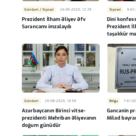
Gündəm / Siyasət
26-05-2025, 12:29
Siyasət
9-01-
Prezident İlham Əliyev Əfv
Dini konfess
Sərəncamı imzalayıb
Prezident İ
təşəkkür m
ünvanlayıbl
Gündəm
26-08-2025, 10:59
Bölgə
7-01-20
Azərbaycanın Birinci vitse-
Gəncənin pr
prezidenti Mehriban Əliyevanın
Milad bayra
doğum günüdür