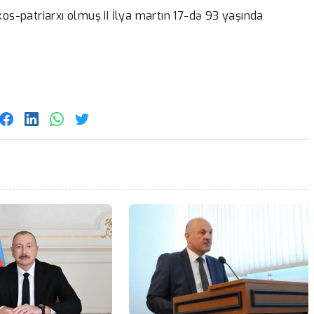
kos-patriarxı olmuş II İlya martın 17-də 93 yaşında