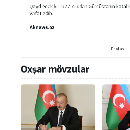
Qeyd edək ki, 1977-ci ildən Gürcüstanın katali
vəfat edib.
Aknews.az
Paylaş:
Oxşar mövzular