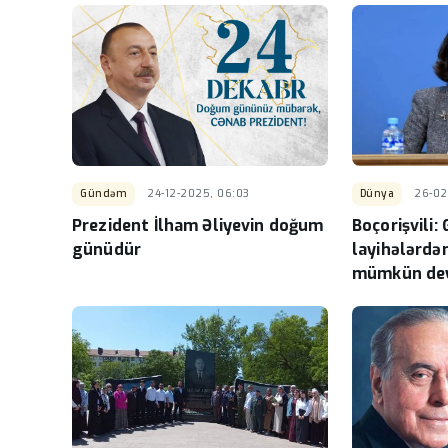
Gündəm
24-12-2025, 06:03
Dünya
26-02
Prezident İlham Əliyevin doğum
Boçorişvili:
günüdür
layihələrdə
mümkün dey