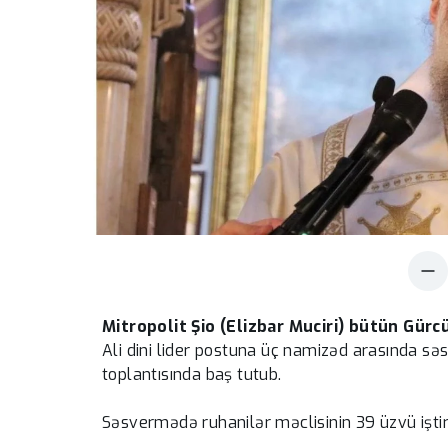
Mitropolit Şio (Elizbar Muciri) bütün Gürcü
Ali dini lider postuna üç namizəd arasında s
toplantısında baş tutub.
Səsvermədə ruhanilər məclisinin 39 üzvü iştira