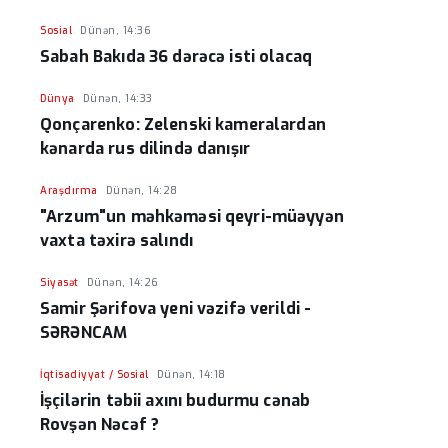
Sosial
Dünən, 14:36
Sabah Bakıda 36 dərəcə isti olacaq
Dünya
Dünən, 14:33
Qonçarenko: Zelenski kameralardan
kənarda rus dilində danışır
Araşdırma
Dünən, 14:28
"Arzum"un məhkəməsi qeyri-müəyyən
vaxta təxirə salındı
Siyasət
Dünən, 14:26
Samir Şərifova yeni vəzifə verildi -
SƏRƏNCAM
İqtisadiyyat / Sosial
Dünən, 14:18
İşçilərin təbii axını budurmu cənab
Rovşən Nəcəf ?