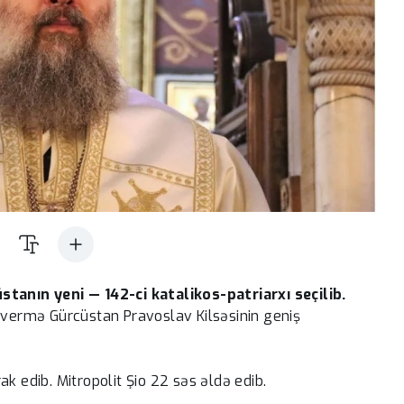
stanın yeni — 142-ci katalikos-patriarxı seçilib.
əsvermə Gürcüstan Pravoslav Kilsəsinin geniş
k edib. Mitropolit Şio 22 səs əldə edib.