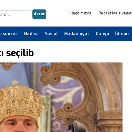
Haqqımızda
Redaksiya siyasət
Axtar
raşdırma
Hadisə
Sosial
Mədəniyyət
Dünya
İdman
 seçilib