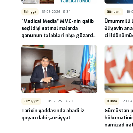
Sabah Bakıda 36 dərə
olacaq
-
Səhiyyə
31-03-2026, 17:34
Gündəm
10-
“Medical Media” MMC-nin qalib
Ümummilli L
seçildiyi satınalmalarda
Əliyevin an
qanunun tələbləri niyə gözardı
ci ildönümü
edilir
Cəmiyyət
9-05-2025, 14:23
Dünya
23-04
Tarixin yaddaşında əbədi iz
Gürcüstan p
qoyan dahi şəxsiyyət
hökumətinin
namizəd irə