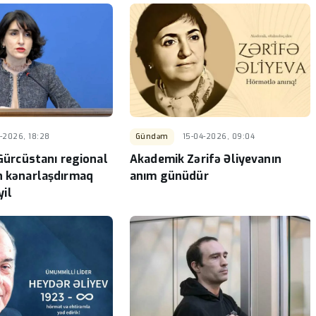
-2026, 18:28
Gündəm
15-04-2026, 09:04
 Gürcüstanı regional
Akademik Zərifə Əliyevanın
n kənarlaşdırmaq
anım günüdür
il