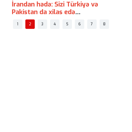
İrandan hədə: Sizi Türkiyə və
Avstr
Pakistan da xilas edə
"hava
bilməyəcək
-
1
2
3
4
5
6
7
8