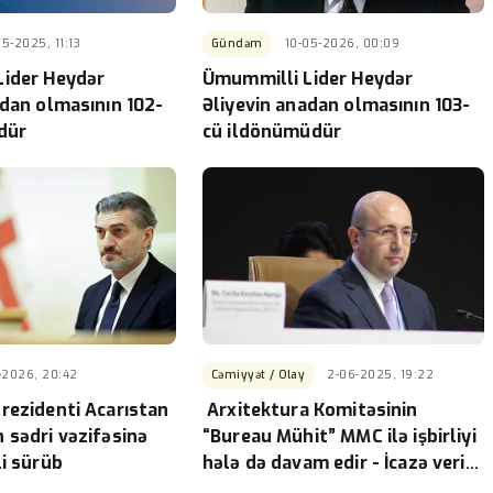
cə isti
Bu rayonlarda icra başçısı
yoxdur -SİYAHI
-
05-2025, 11:13
Gündəm
10-05-2026, 00:09
ider Heydər
Ümummilli Lider Heydər
adan olmasının 102-
Əliyevin anadan olmasının 103-
dür
cü ildönümüdür
-2026, 20:42
Cəmiyyət / Olay
2-06-2025, 19:22
rezidenti Acarıstan
Arxitektura Komitəsinin
 sədri vəzifəsinə
“Bureau Mühit” MMC ilə işbirliyi
li sürüb
hələ də davam edir - İcazə verin
şübhələnək...