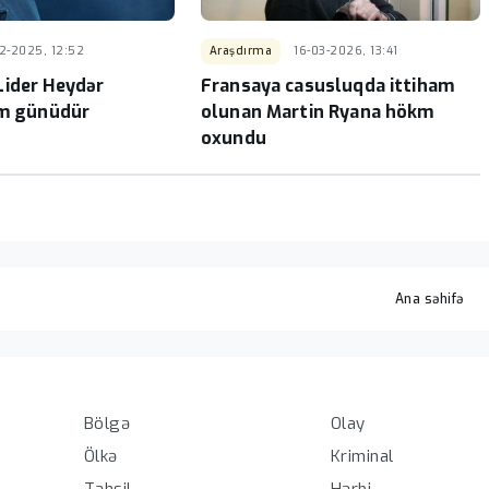
12-2025, 12:52
Araşdırma
16-03-2026, 13:41
ider Heydər
Fransaya casusluqda ittiham
ım günüdür
olunan Martin Ryana hökm
oxundu
Ana səhifə
Olay
Bölgə
Kriminal
Ölkə
Hərbi
Təhsil