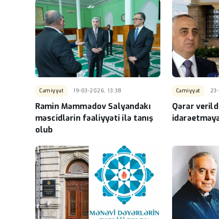
Cəmiyyət
19-03-2026, 13:38
Cəmiyyət
23-
Ramin Məmmədov Salyandakı
Qərar verildi
məscidlərin fəaliyyəti ilə tanış
idarəetməy
olub