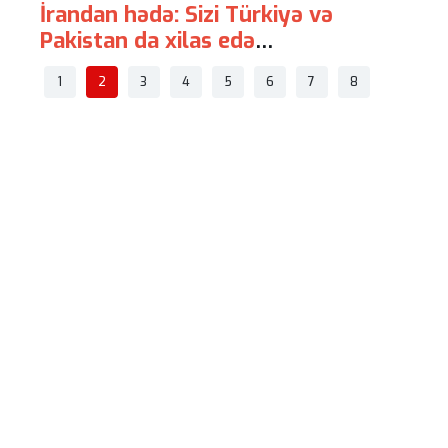
İrandan hədə: Sizi Türkiyə və
Avstral
Pakistan da xilas edə
"hava-ha
bilməyəcək
-
1
2
3
4
5
6
7
8