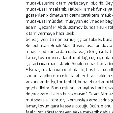
müqavilələrinə xitam veriləcəyini bildirib. Qe
müqaviləsi imzalanıb. Halbuki, əmək funksiyası
göstərilən xidmətlərin daimi xarakterə malik
müqaviləsi müddəti müəyyən edilmədən bağlan
adamı Qəzənfər Abdulazimov bundan sui-istifa
xitam verməyə hazırlaşıb.
64 yaşı yeni taman olmuş işçilər təbii ki, buna 
Respublikası Əmək Məcəlləsinə əsasən dövlət
müəssisədə onlardan daha yaşlı 66 yaşı, hətt
İsmayılova yaxın adamlar olduğu üçün, onları
işçiləri çıxarmaq istəyir. Əmək münasibətlərind
E.İsmayılovdan xəbər alıblar ki, bəs bizi nə ad
sənəd təqdim etməsini tələb ediblər. Lakin o sə
yuxarıdandır. İşçilər təbii ki, buna etirazlarını
qeyd ediblər. Bunu eşidən İsmayılov bərk qəz
deyəcəyəm sizi işə buraxmasın”. Qeyd: Almaz 
mütəxəssisi, törətdiyi korrupsiya əməllərinə g
İsmayılovun qara kassası olduğu üçün, o onu 
fəaliyyət görstərməyən sexə mexanik qəbul ed