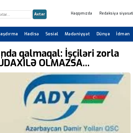
Haqqımızda
Redaksiya siyasət
Axtar
raşdırma
Hadisə
Sosial
Mədəniyyət
Dünya
İdman
da qalmaqal: İşçiləri zorla
 MÜDAXİLƏ OLMAZSA...