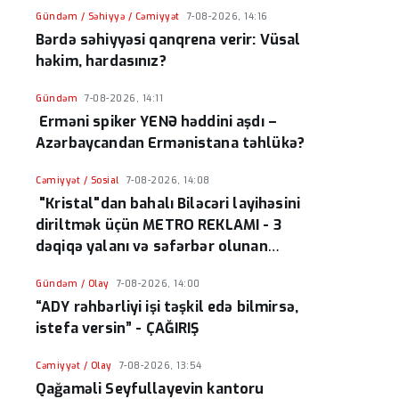
Gündəm / Səhiyyə / Cəmiyyət
7-08-2026, 14:16
Bərdə səhiyyəsi qanqrena verir: Vüsal
həkim, hardasınız?
Gündəm
7-08-2026, 14:11
Erməni spiker YENƏ həddini aşdı –
Azərbaycandan Ermənistana təhlükə?
Cəmiyyət / Sosial
7-08-2026, 14:08
"Kristal"dan bahalı Biləcəri layihəsini
diriltmək üçün METRO REKLAMI - 3
dəqiqə yalanı və səfərbər olunan
resurslar
Gündəm / Olay
7-08-2026, 14:00
“ADY rəhbərliyi işi təşkil edə bilmirsə,
istefa versin” - ÇAĞIRIŞ
Cəmiyyət / Olay
7-08-2026, 13:54
Qağaməli Seyfullayevin kantoru