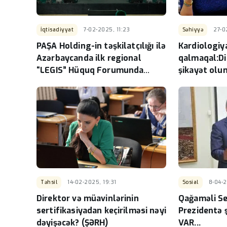
İqtisadiyyat
7-02-2025, 11:23
Səhiyyə
27-0
PAŞA Holding-in təşkilatçılığı ilə
Kardiologiy
Azərbaycanda ilk regional
qalmaqal:Di
“LEGIS” Hüquq Forumunda
şikayət olu
nələr müzakirə olundu? - FOTO
Təhsil
14-02-2025, 19:31
Sosial
8-04-2
Direktor və müavinlərinin
Qağaməli S
sertifikasiyadan keçirilməsi nəyi
Prezidentə 
dəyişəcək? (ŞƏRH)
VAR...