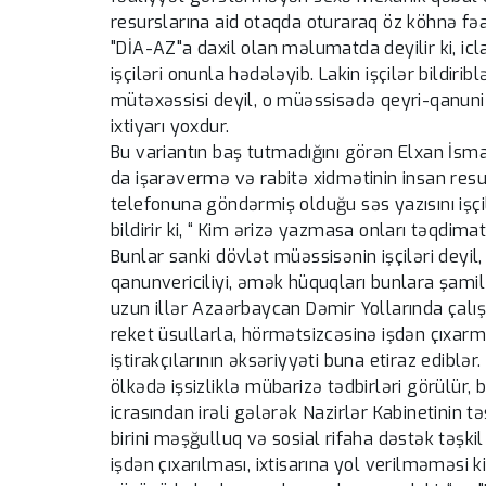
resurslarına aid otaqda oturaraq öz köhnə fə
"DİA-AZ"a daxil olan məlumatda deyilir ki, ic
işçiləri onunla hədələyib. Lakin işçilər bildiri
mütəxəssisi deyil, o müəssisədə qeyri-qanuni 
ixtiyarı yoxdur.
Bu variantın baş tutmadığını görən Elxan İsm
da işarəvermə və rabitə xidmətinin insan re
telefonuna göndərmiş olduğu səs yazısını işç
bildirir ki, “ Kim ərizə yazmasa onları təqdimat
Bunlar sanki dövlət müəssisənin işçiləri deyil,
qanunvericiliyi, əmək hüquqları bunlara şami
uzun illər Azaərbaycan Dəmir Yollarında çalışm
reket üsullarla, hörmətsizcəsinə işdən çıxarm
iştirakçılarının əksəriyyəti buna etiraz ediblər
ölkədə işsizliklə mübarizə tədbirləri görülür
icrasından irəli gələrək Nazirlər Kabinetinin t
birini məşğulluq və sosial rifaha dəstək təşkil
işdən çıxarılması, ixtisarına yol verilməməsi 