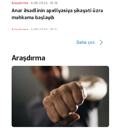
Araşdırma
4-08-2026, 18:18
Anar Əsədlinin apellyasiya şikayəti üzrə
məhkəmə başlayıb
Araşdırma
4-08-2026, 18:11
Hüseyn Həsənov haqqında həbs qərarı
Daha çox
verildi - Milyonluq əmlakı müsadirə
olundu
Araşdırma