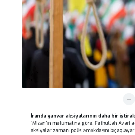
İranda yanvar aksiyalarının daha bir iştira
“Mizan”ın məlumatına görə, Fəthullah Avari a
aksiyalar zamanı polis əməkdaşını bıçaqlayara