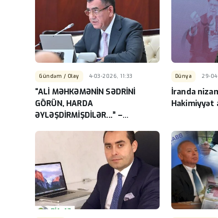
Gündəm / Olay
4-03-2026, 11:33
Dünya
29-04
“ALİ MƏHKƏMƏNİN SƏDRİNİ
İranda nizam
GÖRÜN, HARDA
Hakimiyyət a
ƏYLƏŞDİRMİŞDİLƏR...” –
“Düşünürlər ki, İnam müəllim
hələ də kənd təsərrüfatı
naziridir...”