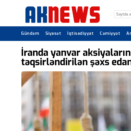
Gündəm
Siyasət
İqtisadiyyat
Cəmiyyət
A
İranda yanvar aksiyaları
təqsirləndirilən şəxs eda