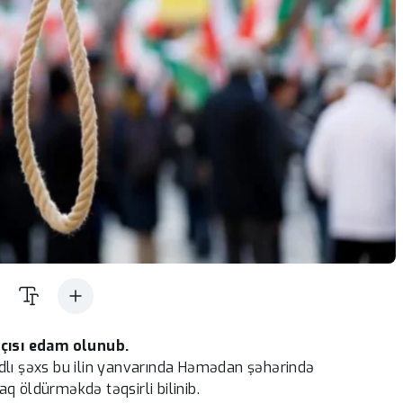
kçısı edam olunub.
dlı şəxs bu ilin yanvarında Həmədan şəhərində
q öldürməkdə təqsirli bilinib.