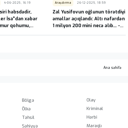
4-06-2025, 16:19
Araşdırma
26-12-2025, 18:59
iri həbsdədir,
Zal Yusifovun oğlunun törətdiyi
r İsa”dan xəbər
əməllər açıqlandı: Altı nəfərdən
əmur qohumu,
1 milyon 200 mini necə alıb... -
ələr...
MƏHKƏMƏ
Ana səhifə
Olay
Bölgə
Kriminal
Ölkə
Hərbi
Təhsil
Maraqlı
Səhiyyə