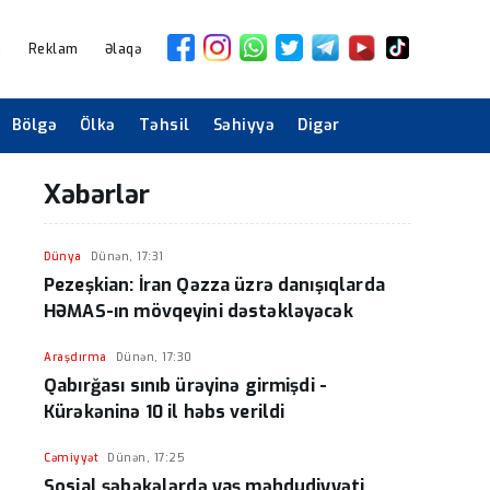
i
Reklam
Əlaqə
Bölgə
Ölkə
Təhsil
Səhiyyə
Digər
Xəbərlər
Dünya
Dünən, 17:31
Pezeşkian: İran Qəzza üzrə danışıqlarda
HƏMAS-ın mövqeyini dəstəkləyəcək
Araşdırma
Dünən, 17:30
Qabırğası sınıb ürəyinə girmişdi -
Kürəkəninə 10 il həbs verildi
Cəmiyyət
Dünən, 17:25
Sosial şəbəkələrdə yaş məhdudiyyəti