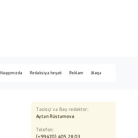
Haqqımızda
Redaksiya heyəti
Reklam
Əlaqə
Təsisçi və Baş redaktor:
Aytən Rüstəmova
Telefon:
(+99470) 405 28 03