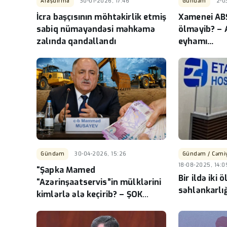
Araşdırma
30-01-2026, 17:46
Gündəm
2-0
Laçında Bərpa-tikinti 
İcra başçısının möhtəkirlik etmiş
Xamenei ABŞ
milyonlar bir mənbə
sabiq nümayəndəsi məhkəmə
ölməyib? – 
xərclənir(?)! –Əsaslı
zalında qandallandı
eyhamı…
var...
-
Gündəm
30-04-2026, 15:26
Gündəm / Cəmiy
18-08-2025, 14:0
“Şapka Mamed
Bir ildə iki
“Azərinşaatservis”in mülklərini
səhlənkarlığ
kimlərlə ələ keçirib? – ŞOK
detallar