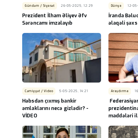
Gündəm / Siyasət
26-05-2025, 12:29
Dünya
12-05
Prezident İlham Əliyev Əfv
İranda Bəlu
Sərəncamı imzalayıb
əlaqəli şəxs
Cəmiyyət / Video
5-05-2025, 14:21
Araşdırma
1
Həbsdən çıxmış bankir
Federasiyan
əmlaklarını necə gizlədir? -
prezidentin
VİDEO
maddələri ilə
TƏFƏRRÜAT