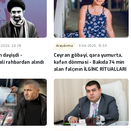
-2026, 20:28
Araşdırma
9-06-2025, 15:53
 dəyişdi -
Ceyran göbəyi, qara yumurta,
li rəhbərdən alındı
kəfən dönməsi - Bakıda 74 min
alan falçının İLGİNC RİTUALLARI