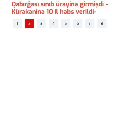
Qabırğası sınıb ürəyinə girmişdi -
Sosia
Kürəkəninə 10 il həbs verildi
-
məhdu
pozul
1
2
3
4
5
6
7
8
müəy