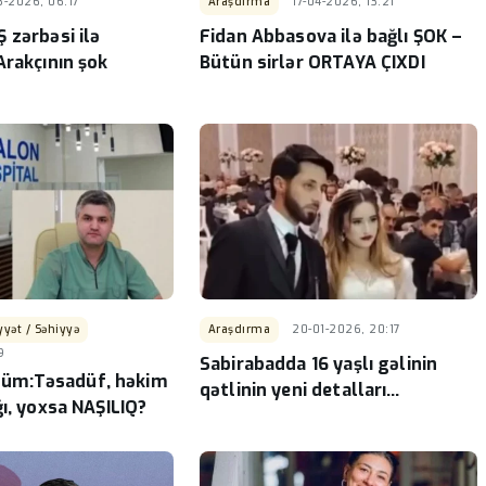
3-2026, 06:17
Araşdırma
17-04-2026, 13:21
adı ilə
Pezeşkian: İran Qəzza üzrə
 zərbəsi ilə
Fidan Abbasova ilə bağlı ŞOK –
dən
danışıqlarda HƏMAS-ın
Arakçının şok
Bütün sirlər ORTAYA ÇIXDI
 şübhələr
mövqeyini dəstəkləyəcək
-
yət / Səhiyyə
Araşdırma
20-01-2026, 20:17
9
Sabirabadda 16 yaşlı gəlinin
 ölüm:Təsadüf, həkim
qətlinin yeni detalları…
ı, yoxsa NAŞILIQ?