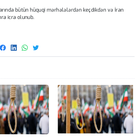
larında bütün hüquqi mərhələlərdən keçdikdən və İran
ra icra olunub.