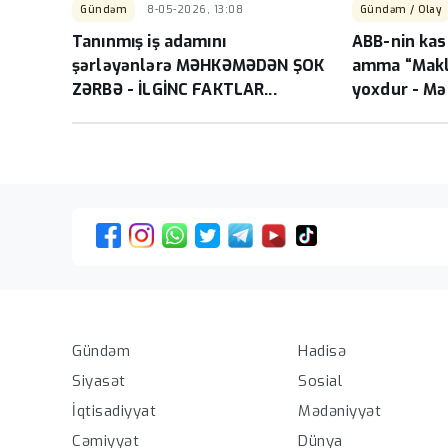
Gündəm
8-05-2026, 13:08
Gündəm / Olay
Tanınmış iş adamını
ABB-nin kass
şərləyənlərə MƏHKƏMƏDƏN ŞOK
amma “Makle
ZƏRBƏ - İLGİNC FAKTLAR...
yoxdur - M
kriminal əlaq
Hadisə
Gündəm
Sosial
Siyasət
Mədəniyyət
İqtisadiyyat
Dünya
Cəmiyyət