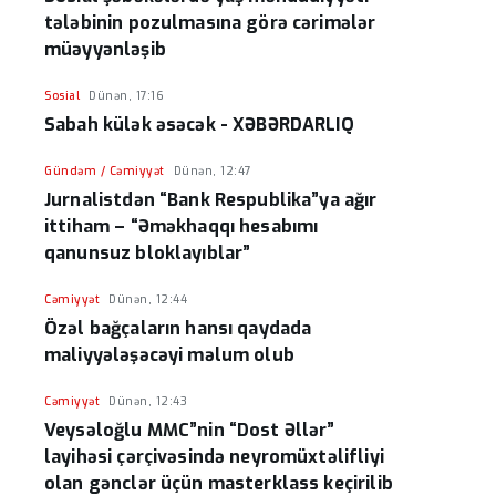
tələbinin pozulmasına görə cərimələr
müəyyənləşib
Sosial
Dünən, 17:16
Sabah külək əsəcək - XƏBƏRDARLIQ
Gündəm / Cəmiyyət
Dünən, 12:47
Jurnalistdən “Bank Respublika”ya ağır
ittiham – “Əməkhaqqı hesabımı
qanunsuz bloklayıblar”
Cəmiyyət
Dünən, 12:44
Özəl bağçaların hansı qaydada
maliyyələşəcəyi məlum olub
Cəmiyyət
Dünən, 12:43
Veysəloğlu MMC”nin “Dost Əllər”
layihəsi çərçivəsində neyromüxtəlifliyi
olan gənclər üçün masterklass keçirilib