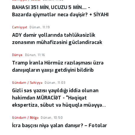
BAHASI 351 MİN, UCUZU 5 MİN.... -
Bazarda qiymətlər necə dəyişir? + SİYAHI
Cəmiyyət
Dünən, 11:19
ADY dəmir yollarında təhlükəsizlik
zonasının mühafizəsini gücləndirəcək
Dünya
Dünən, 11:16
Tramp İranla Hörmüz razılaşması üzrə
danışıqların yaxşı getdiyini bildirib
Gündəm / Səhiyyə
Dünən, 11:03
Gizli səs yazısı yayıldığı iddia olunan
həkimdən MÜRACİƏT - "Həqiqət
ekspertiza, sübut və hüquqla müəyyən
olunur!"
Gündəm / Bölgə
Dünən, 10:50
İcra başçısı niyə yalan danışır? – Fotolar