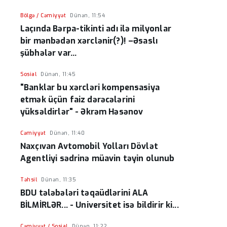
Bölgə / Cəmiyyət
Dünən, 11:54
Laçında Bərpa-tikinti adı ilə milyonlar
bir mənbədən xərclənir(?)! –Əsaslı
şübhələr var...
Sosial
Dünən, 11:45
"Banklar bu xərcləri kompensasiya
etmək üçün faiz dərəcələrini
yüksəldirlər" - Əkrəm Həsənov
Cəmiyyət
Dünən, 11:40
Naxçıvan Avtomobil Yolları Dövlət
Agentliyi sədrinə müavin təyin olunub
Təhsil
Dünən, 11:35
BDU tələbələri təqaüdlərini ALA
BİLMİRLƏR... - Universitet isə bildirir ki...
Cəmiyyət / Sosial
Dünən, 11:22