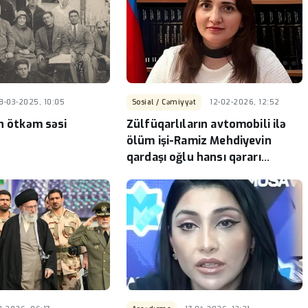
8-03-2025, 10:05
Sosial / Cəmiyyət
12-02-2026, 12:52
ın ötkəm səsi
Zülfüqarlıların avtomobili ilə
ölüm işi-Ramiz Mehdiyevin
qardaşı oğlu hansı qərarı
verəcək?