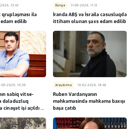
-2026, 13:43
Dünya
11-05-2026, 11:13
c qruplaşması ilə
İranda ABŞ və İsrailə casusluqda
 edam edilib
ittiham olunan şəxs edam edilib
6-05-2025, 10:39
Araşdırma
10-02-2026, 18:46
ın sabiq vitse-
Ruben Vardanyanın
ə dələduzluq
məhkəməsində məhkəmə baxışı
 cinayət işi açıldı -
başa çatıb