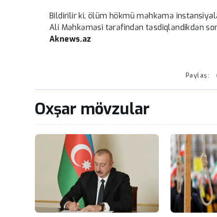
Bildirilir ki, ölüm hökmü məhkəmə instansiya
Ali Məhkəməsi tərəfindən təsdiqləndikdən son
Aknews.az
Paylaş:
Oxşar mövzular