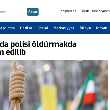
Haqqımızda
Redaksiya siyasət
Axtar
raşdırma
Hadisə
Sosial
Mədəniyyət
Dünya
İdman
nda polisi öldürməkdə
m edilib