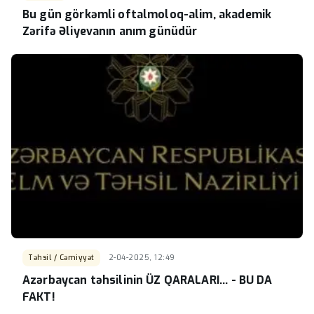
Bu gün görkəmli oftalmoloq-alim, akademik
Zərifə Əliyevanın anım günüdür
Təhsil / Cəmiyyət
2-04-2025, 12:49
Azərbaycan təhsilinin ÜZ QARALARI... - BU DA
FAKT!