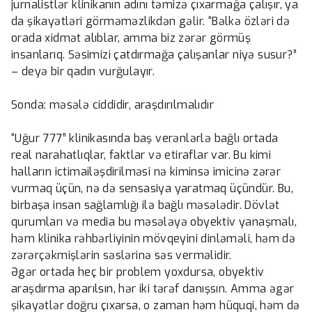
jurnalistlər klinikanın adını təmizə çıxarmağa çalışır, ya
da şikayətləri görməməzlikdən gəlir. “Bəlkə özləri də
orada xidmət alıblar, amma biz zərər görmüş
insanlarıq. Səsimizi çatdırmağa çalışanlar niyə susur?”
– deyə bir qadın vurğulayır.
Sonda: məsələ ciddidir, araşdırılmalıdır
“Uğur 777” klinikasında baş verənlərlə bağlı ortada
real narahatlıqlar, faktlar və etiraflar var. Bu kimi
halların ictimailəşdirilməsi nə kiminsə imicinə zərər
vurmaq üçün, nə də sensasiya yaratmaq üçündür. Bu,
birbaşa insan sağlamlığı ilə bağlı məsələdir. Dövlət
qurumları və media bu məsələyə obyektiv yanaşmalı,
həm klinika rəhbərliyinin mövqeyini dinləməli, həm də
zərərçəkmişlərin səslərinə səs verməlidir.
Əgər ortada heç bir problem yoxdursa, obyektiv
araşdırma aparılsın, hər iki tərəf danışsın. Amma əgər
şikayətlər doğru çıxarsa, o zaman həm hüquqi, həm də