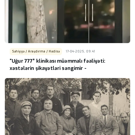
Səhiyyə / Araşdırma / Hadisə
17-04-2025, 09:41
“Uğur 777” klinikası müəmmalı fəaliyəti:
xəstələrin şikayətləri səngimir -