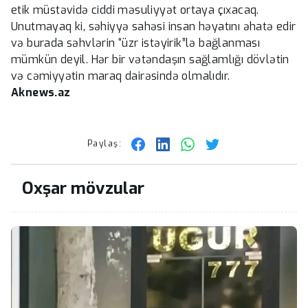
etik müstəvidə ciddi məsuliyyət ortaya çıxacaq.
Unutmayaq ki, səhiyyə sahəsi insan həyatını əhatə edir
və burada səhvlərin “üzr istəyirik”lə bağlanması
mümkün deyil. Hər bir vətəndaşın sağlamlığı dövlətin
və cəmiyyətin maraq dairəsində olmalıdır.
Aknews.az
Paylaş:
Oxşar mövzular