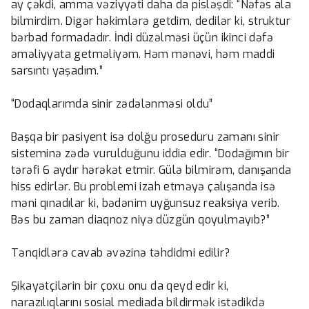
ay çəkdi, amma vəziyyəti daha da pisləşdi: “Nəfəs ala
bilmirdim. Digər həkimlərə getdim, dedilər ki, struktur
bərbad formadadır. İndi düzəlməsi üçün ikinci dəfə
əməliyyata getməliyəm. Həm mənəvi, həm maddi
sarsıntı yaşadım.”
“Dodaqlarımda sinir zədələnməsi oldu”
Başqa bir pasiyent isə dolğu proseduru zamanı sinir
sisteminə zədə vurulduğunu iddia edir. “Dodağımın bir
tərəfi 6 aydır hərəkət etmir. Gülə bilmirəm, danışanda
hiss edirlər. Bu problemi izah etməyə çalışanda isə
məni qınadılar ki, bədənim uyğunsuz reaksiya verib.
Bəs bu zaman diaqnoz niyə düzgün qoyulmayıb?”
Tənqidlərə cavab əvəzinə təhdidmi edilir?
Şikayətçilərin bir çoxu onu da qeyd edir ki,
narazılıqlarını sosial mediada bildirmək istədikdə