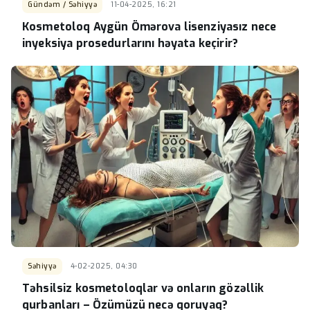
Gündəm / Səhiyyə
11-04-2025, 16:21
Kosmetoloq Aygün Ömərova lisenziyasız nece
inyeksiya prosedurlarını həyata keçirir?
Səhiyyə
4-02-2025, 04:30
Təhsilsiz kosmetoloqlar və onların gözəllik
qurbanları – Özümüzü necə qoruyaq?