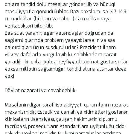
onlara təhdid dolu mesajlar göndərilib və hüquqi
məsuliyyətlə qorxudulublar. Bəzi şəxslərə isə 147-148-
ci maddələr (böhtan və təhqir) ilə məhkəməyə
veriləcəkləri bildirilib.
Bəs sual yaranır: əgər vətəndaşlar doğrudan da
sağlamlıqlarında problem yaşayıblarsa, niyə səs
qaldırdıqları üçün susdurulurlar? Prezident İlham
Əliyev dəfələrlə vurğulayıb ki, sahibkarlara şərait
yaradılır ki, onlar xalqa keyfiyyətli xidmət göstərsinlər,
yoxsa millətin sağlamlığını təhdid altına alsınlar deyə
yox!
Dövlət nəzarəti və cavabdehlik
Məsələnin digər tərəfi isə aidiyyəti qurumların nəzarət
mexanizmidir. Estetik və cərrahiyə xidmətləri göstərən
klinikaların lisenziyası, çalışan həkimlərin diplomu,
təcrübəsi, prosedurların standartlara uyğunluğu ciddi
şəkildə yoxlanılmalıdır. Bu kimi narazılıqlar artdıqca,