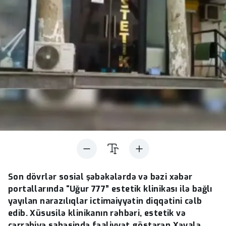
Son dövrlər sosial şəbəkələrdə və bəzi xəbər
portallarında “Uğur 777” estetik klinikası ilə bağlı
yayılan narazılıqlar ictimaiyyətin diqqətini cəlb
edib. Xüsusilə klinikanın rəhbəri, estetik və
cərrahiyə sahəsində fəaliyyət göstərən Xəyalə