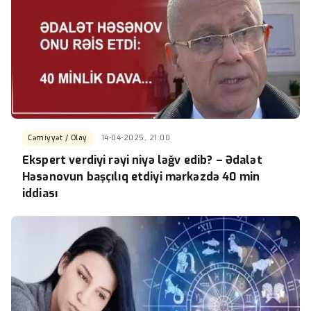
Cəmiyyət / Olay
14-04-2025, 21:00
Ekspert verdiyi rəyi niyə ləğv edib? – Ədalət
Həsənovun başçılıq etdiyi mərkəzdə 40 min
iddiası