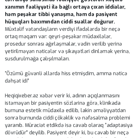
xanımın fəaliyyəti ilə bağlı ortaya çıxan iddialar,
həm peşəkar tibbi yanaşma, həm də pasiyent
hüquqları baxımından ciddi suallar doğurur.
Müxtəlif vətəndaşların verdiyi ifadələrdə bir neçə
ortaq məqam var: qeyri-peşəkar müdaxilələr,
prosedur sonrası ağırlaşmalar, vədin verilib yerinə
yetirilməyən nəticələr və şikayətləri dinləmək yerinə,
susdurulmağa çalışılmaları.
“Özümü güvənli əllərdə hiss etmişdim, amma nəticə
dəhşət idi”
Heqiqixeber.az xəbər verir ki, adının açıqlanmasını
istəməyən bir pasiyentin sözlərinə görə, klinikada
burnuna estetik müdaxilə edilib, lakin əməliyyatdan
sonra burnunda ciddi çökəklik və nəfəsalma problemi
yaranıb. Müraciət etdikdə isə cavab olaraq “adaptasiya
dövrüdür” deyilib. Pasiyent deyir ki, bu cavab bir neçə