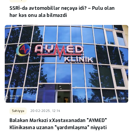
SSRİ-də avtomobillər neçəyə idi? – Pulu olan
hər kəs onu ala bilməzdi
Səhiyyə
20-02-2025, 12:14
Balakən Mərkəzi xXəstəxanadan "AYMED"
Klinikasına uzanan "yardımlaşma" niyyəti