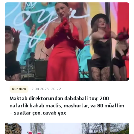
Gündəm
7-04-2025, 20:22
Məktəb direktorundan dəbdəbəli toy: 200
nəfərlik bahalı məclis, məşhurlar, və 80 müəllim
– suallar çox, cavab yox