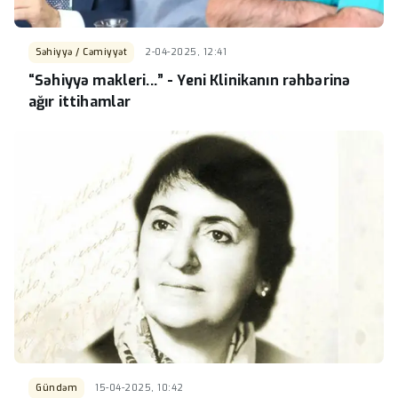
Səhiyyə / Cəmiyyət
2-04-2025, 12:41
“Səhiyyə makleri...” - Yeni Klinikanın rəhbərinə
ağır ittihamlar
Gündəm
15-04-2025, 10:42