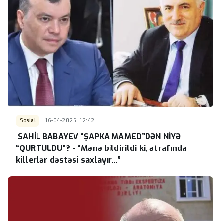
Sosial
16-04-2025, 12:42
SAHİL BABAYEV “ŞAPKA MAMED”DƏN NİYƏ
“QURTULDU”? - “Mənə bildirildi ki, ətrafında
killerlər dəstəsi saxlayır...”