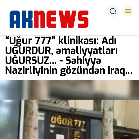
“Uğur 777” klinikası: Adı
UĞURDUR, əməliyyatları
UĞURSUZ... - Səhiyyə
Nazirliyinin gözündən iraq...