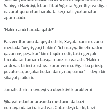
Səhiyyə Nazirliyi, İcbari Tibbi Sığorta Agentliyi və digər
nəzarət qurumları hərəkətə keçməli, yoxlamalar
aparmalıdır.
“Həkim andı harada qaldı?”
Pasiyentlər onu da qeyd edir ki, Xəyalə xanım özünü
mediada “xeyriyyəçi həkim”, “ictimaiyyətin etimadını
qazanmış peşəkar” kimi təqdim edir, lakin gerçək
təcrübələr tamam başqa mənzərə yaradır. “Həkim
andı var: birinci xəstəyə zərər vermə. Əgər bu prinsip
pozulursa, peşəkarlıqdan danışmaq olmur,” – deyə bir
şikayətçi bildirir.
Jurnalistlərin mövqeyi və obyektivlik problemi
Şikayət edənlər arasında medianın da bəzi
nümayəndələrinə irad var. Onlar deyirlər ki, bəzi