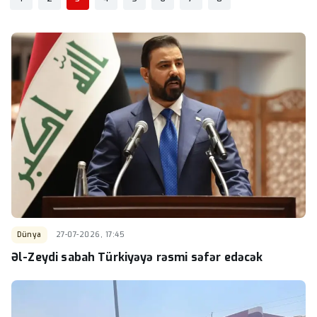
Dünya
27-07-2026, 17:45
Əl-Zeydi sabah Türkiyəyə rəsmi səfər edəcək