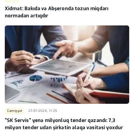
Xidmət: Bakıda və Abşeronda tozun miqdarı
normadan artıqdır
Cəmiyyət
27-07-2026, 11:25
“SK Servis“ yenə milyonluq tender qazandı: 7,3
milyon tender udan şirkətin əlaqə vasitəsi yoxdur