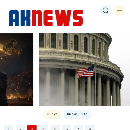
Dünya
Dünən, 18:12
1
2
3
4
5
6
7
8