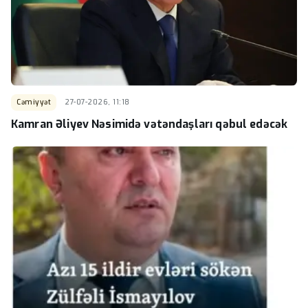
Cəmiyyət
27-07-2026, 11:18
Kamran Əliyev Nəsimidə vətəndaşları qəbul edəcək