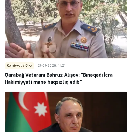
Cəmiyyət / Ölkə
27-07-2026, 11:21
Qarabağ Veteranı Bəhruz Alışov: "Binəqədi İcra
Hakimiyyəti mənə haqsızlıq edib"