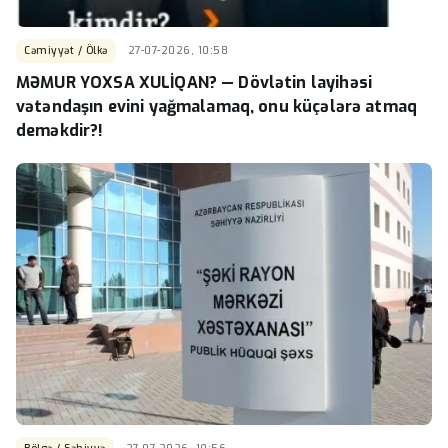
Cəmiyyət / Ölkə
27-07-2026, 10:58
MƏMUR YOXSA XULİQAN? — Dövlətin layihəsi
vətəndaşın evini yağmalamaq, onu küçələrə atmaq
deməkdir?!