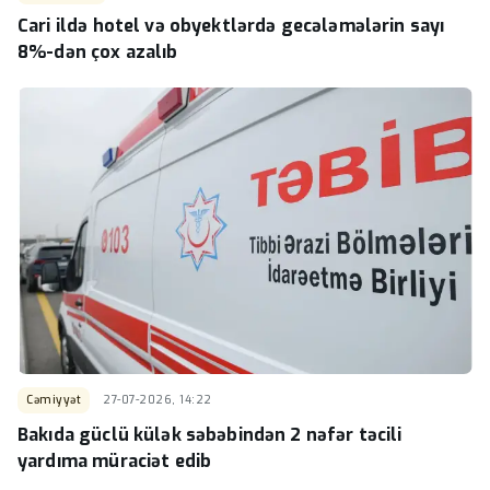
Cari ildə hotel və obyektlərdə gecələmələrin sayı
8%-dən çox azalıb
Cəmiyyət
27-07-2026, 14:22
Bakıda güclü külək səbəbindən 2 nəfər təcili
yardıma müraciət edib