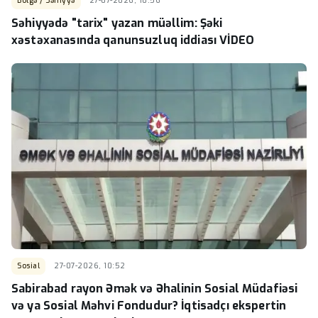
Bölgə / Səhiyyə
27-07-2026, 10:56
Səhiyyədə "tarix" yazan müəllim: Şəki
xəstəxanasında qanunsuzluq iddiası VİDEO
Sosial
27-07-2026, 10:52
Sabirabad rayon Əmək və Əhalinin Sosial Müdafiəsi
və ya Sosial Məhvi Fondudur? İqtisadçı ekspertin