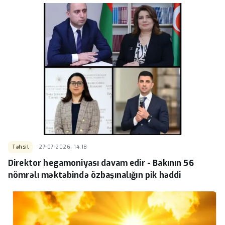
Təhsil
27-07-2026, 14:18
Direktor hegamoniyası davam edir - Bakının 56
nömrəlı məktəbində özbaşınalığın pik həddi