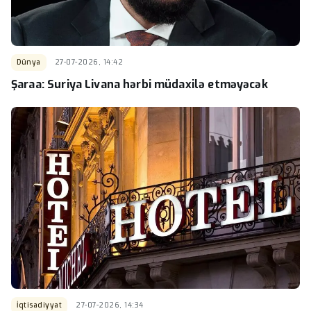
Dünya
27-07-2026, 14:42
Şaraa: Suriya Livana hərbi müdaxilə etməyəcək
İqtisadiyyat
27-07-2026, 14:34