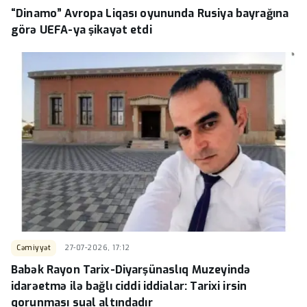
“Dinamo” Avropa Liqası oyununda Rusiya bayrağına
görə UEFA-ya şikayət etdi
Cəmiyyət
27-07-2026, 17:12
Babək Rayon Tarix-Diyarşünaslıq Muzeyində
idarəetmə ilə bağlı ciddi iddialar: Tarixi irsin
qorunması sual altındadır