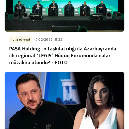
İqtisadiyyat
7-02-2025, 11:23
PAŞA Holding-in təşkilatçılığı ilə Azərbaycanda
ilk regional “LEGIS” Hüquq Forumunda nələr
müzakirə olundu? - FOTO