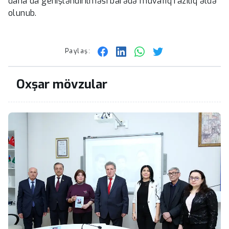
daha da genişləndirilməsi barədə müvafiq razılıq əldə
olunub.
Paylaş:
Oxşar mövzular