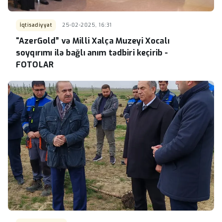
İqtisadiyyat
25-02-2025, 16:31
“AzerGold” və Milli Xalça Muzeyi Xocalı
soyqırımı ilə bağlı anım tədbiri keçirib -
FOTOLAR