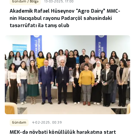
Gündəm / Bölgə
13-03-2025, 17:00
Akademik Rafael Hüseynov “Agro Dairy” MMC-
nin Hacıqabul rayonu Padarçöl sahəsindəki
təsərrüfatı ilə tanış olub
Gündəm
4-02-2025, 00:39
MEK-də növbəti könüllülük hərəkatına start