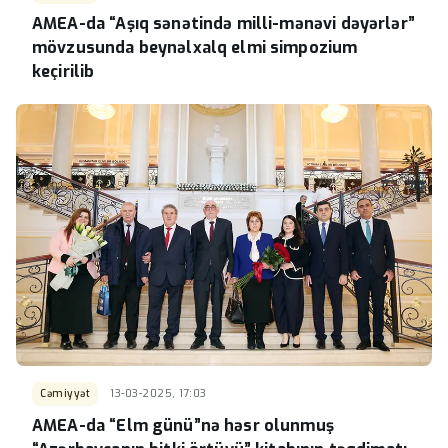
AMEA-da “Aşıq sənətində milli-mənəvi dəyərlər”
mövzusunda beynəlxalq elmi simpozium
keçirilib
Cəmiyyət
13-03-2025, 17:03
AMEA-da “Elm günü”nə həsr olunmuş