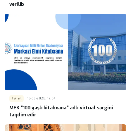
verilib
Təhsil
13-03-2025, 17:04
MEK “100 yaşlı kitabxana” adlı virtual sərgini
təqdim edir