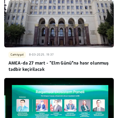
Cəmiyyət
8-03-2025, 19:37
AMEA-da 27 mart - “Elm Günü”nə həsr olunmuş
tədbir keçiriləcək