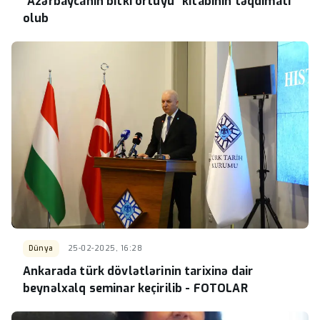
“Azərbaycanın bitki örtüyü” kitabının təqdimatı
olub
Dünya
25-02-2025, 16:28
Ankarada türk dövlətlərinin tarixinə dair
beynəlxalq seminar keçirilib - FOTOLAR