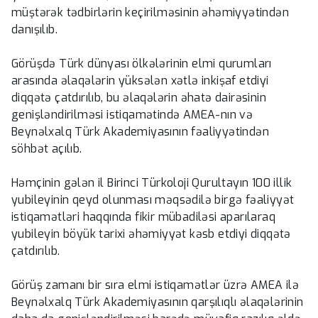
müştərək tədbirlərin keçirilməsinin əhəmiyyətindən
danışılıb.
Görüşdə Türk dünyası ölkələrinin elmi qurumları
arasında əlaqələrin yüksələn xətlə inkişaf etdiyi
diqqətə çatdırılıb, bu əlaqələrin əhatə dairəsinin
genişləndirilməsi istiqamətində AMEA-nın və
Beynəlxalq Türk Akademiyasının fəaliyyətindən
söhbət açılıb.
Həmçinin gələn il Birinci Türkoloji Qurultayın 100 illik
yubileyinin qeyd olunması məqsədilə birgə fəaliyyət
istiqamətləri haqqında fikir mübadiləsi aparılaraq
yubileyin böyük tarixi əhəmiyyət kəsb etdiyi diqqətə
çatdırılıb.
Görüş zamanı bir sıra elmi istiqamətlər üzrə AMEA ilə
Beynəlxalq Türk Akademiyasının qarşılıqlı əlaqələrinin