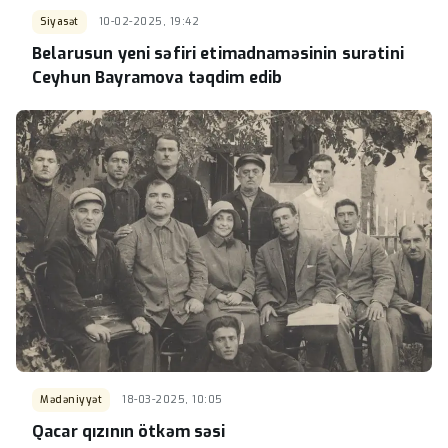
Siyasət
10-02-2025, 19:42
Belarusun yeni səfiri etimadnaməsinin surətini
Ceyhun Bayramova təqdim edib
Mədəniyyət
18-03-2025, 10:05
Qacar qızının ötkəm səsi