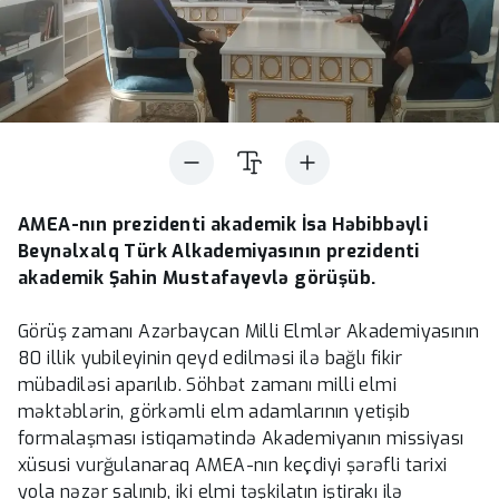
AMEA-nın prezidenti akademik İsa Həbibbəyli
Beynəlxalq Türk Alkademiyasının prezidenti
akademik Şahin Mustafayevlə görüşüb.
Görüş zamanı Azərbaycan Milli Elmlər Akademiyasının
80 illik yubileyinin qeyd edilməsi ilə bağlı fikir
mübadiləsi aparılıb. Söhbət zamanı milli elmi
məktəblərin, görkəmli elm adamlarının yetişib
formalaşması istiqamətində Akademiyanın missiyası
xüsusi vurğulanaraq AMEA-nın keçdiyi şərəfli tarixi
yola nəzər salınıb, iki elmi təşkilatın iştirakı ilə