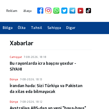
i
Reklam
Əlaqə
Bölgə
Ölkə
Təhsil
Səhiyyə
Digər
Xəbərlər
Cəmiyyət
7-08-2026, 18:18
Bu rayonlarda icra başçısı yoxdur -
SİYAHI
Dünya
7-08-2026, 18:13
İrandan hədə: Sizi Türkiyə və Pakistan
da xilas edə bilməyəcək
Dünya
7-08-2026, 18:12
Avstraliya ABŞ-dən ən yeni "hava-hava"