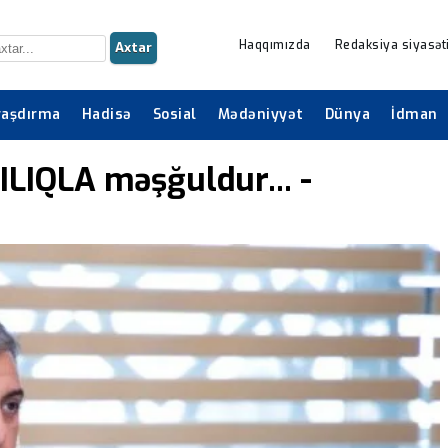
Haqqımızda
Redaksiya siyasət
Axtar
raşdırma
Hadisə
Sosial
Mədəniyyət
Dünya
İdman
LIQLA məşğuldur... -