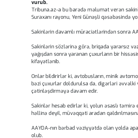
vurub.
Tribuna.az-a bu barədə məlumat verən sakinlər
Suraxanı rayonu, Yeni Günəşli qəsəbəsində yo
Sakinlərin davamlı müraciətlərindən sonra AA
Sakinlərin sözlərinə görə, briqada yararsız v
yağışdan sonra yaranan çuxurların bir hissəs
kifayətlənib.
Onlar bildirirlər ki, avtobusların, minik avtomo
bəzi çuxurlar doldurulsa da, digərləri əvvəlki 
çətinləşdirməyə davam edir.
Sakinlər hesab edirlər ki, yolun əsaslı təmirə
həllinə deyil, müvəqqəti aradan qaldırılmasın
AAYDA-nın bərbad vəziyyətdə olan yolda apardı
olub.