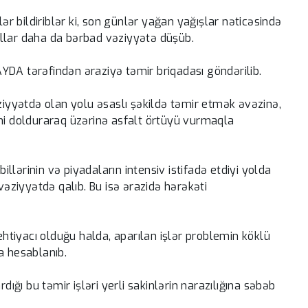
 bildiriblər ki, son günlər yağan yağışlar nəticəsində
llar daha da bərbad vəziyyətə düşüb.
YDA tərəfindən əraziyə təmir briqadası göndərilib.
əziyyətdə olan yolu əsaslı şəkildə təmir etmək əvəzinə,
ini dolduraraq üzərinə asfalt örtüyü vurmaqla
billərinin və piyadaların intensiv istifadə etdiyi yolda
vəziyyətdə qalıb. Bu isə ərazidə hərəkəti
 ehtiyacı olduğu halda, aparılan işlər problemin köklü
a hesablanıb.
ğı bu təmir işləri yerli sakinlərin narazılığına səbəb