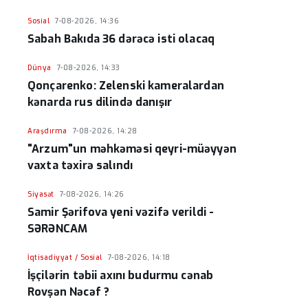
Sosial
7-08-2026, 14:36
Sabah Bakıda 36 dərəcə isti olacaq
Dünya
7-08-2026, 14:33
Qonçarenko: Zelenski kameralardan
kənarda rus dilində danışır
Araşdırma
7-08-2026, 14:28
"Arzum"un məhkəməsi qeyri-müəyyən
vaxta təxirə salındı
Siyasət
7-08-2026, 14:26
Samir Şərifova yeni vəzifə verildi -
SƏRƏNCAM
İqtisadiyyat / Sosial
7-08-2026, 14:18
İşçilərin təbii axını budurmu cənab
Rovşən Nəcəf ?