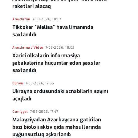
raketləri alacaq
Araşdırma
7-08-2026, 18:07
Tiktoker "Melisa" hava limanında
saxlanıldı
Araşdırma / Video
7-08-2026, 18:03
Xarici ölkələrin informasiya
şəbəkələrinə hücumlar edən şəxslər
saxlanıldı
Dünya
7-08-2026, 17:55
Ukrayna ordusundakı əcnəbilərin sayını
açıqladı
Cəmiyyət
7-08-2026, 17:47
Malayziyadan Azərbaycana gətirilən
bəzi bioloji aktiv qida məhsullarında
uyğunsuzluq aşkarlanıb