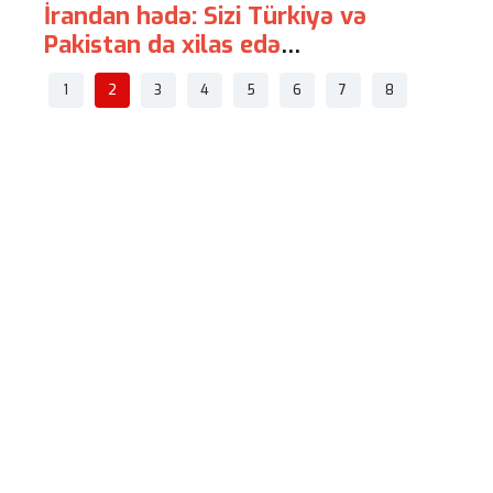
Sizi Türkiyə və
Avstraliya ABŞ-dən ən 
las edə
"hava-hava" raketləri a
1
2
3
4
5
6
7
8