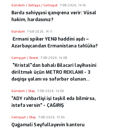
Gündəm / Səhiyyə / Cəmiyyət
7-08-2026, 14:16
Bərdə səhiyyəsi qanqrena verir: Vüsal
həkim, hardasınız?
Gündəm
7-08-2026, 14:11
Erməni spiker YENƏ həddini aşdı –
Azərbaycandan Ermənistana təhlükə?
Cəmiyyət / Sosial
7-08-2026, 14:08
"Kristal"dan bahalı Biləcəri layihəsini
diriltmək üçün METRO REKLAMI - 3
dəqiqə yalanı və səfərbər olunan
resurslar
Gündəm / Olay
7-08-2026, 14:00
“ADY rəhbərliyi işi təşkil edə bilmirsə,
istefa versin” - ÇAĞIRIŞ
Cəmiyyət / Olay
7-08-2026, 13:54
Qağaməli Seyfullayevin kantoru