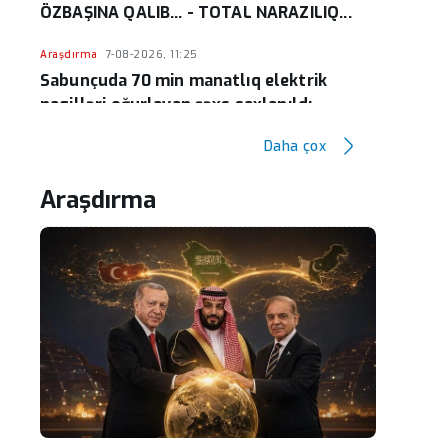
ÖZBAŞINA QALIB... - TOTAL NARAZILIQ...
Araşdırma
7-08-2026, 11:25
Sabunçuda 70 min manatlıq elektrik
naqilləri oğurlayan şəxs saxlanıldı
Daha çox
Araşdırma