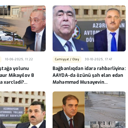
10-06-2025, 11:22
Cəmiyyət / Olay
30-10-2025, 17:47
tağa yolunu
Bağbanlıqdan idarə rəhbərliyinə:
Zaur Mikayılov 8
AAYDA-da özünü şah elan edən
a xərclədi?
Məhəmməd Musayevin
OLAR
özbaşınalıqları