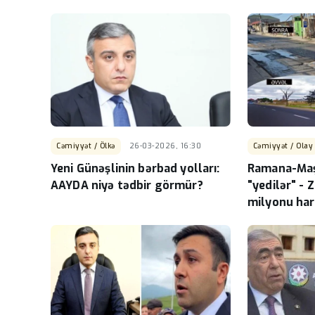
Cəmiyyət / Ölkə
26-03-2026, 16:30
Cəmiyyət / Olay
Yeni Günəşlinin bərbad yolları:
Ramana-Maş
AAYDA niyə tədbir görmür?
"yedilər" - 
milyonu har
VİDEO+FOT