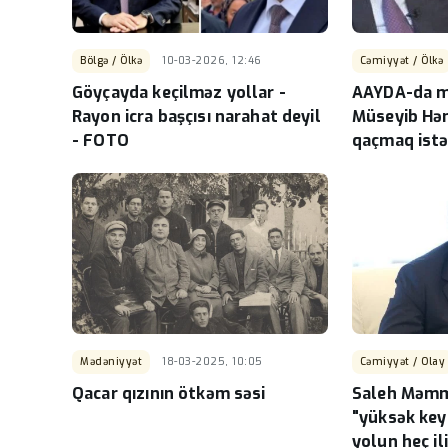
Bölgə / Ölkə
10-03-2026, 12:46
Cəmiyyət / Ölkə
Göyçayda keçilməz yollar -
AAYDA-da mi
Rayon icra başçısı narahat deyil
Müseyib Hə
- FOTO
qaçmaq istə
Mədəniyyət
18-03-2025, 10:05
Cəmiyyət / Olay
Qacar qızının ötkəm səsi
Saleh Məmm
"yüksək keyf
yolun heç il