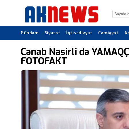
Gündəm
Siyasət
İqtisadiyyat
Cəmiyyət
A
Cənab Nəsirli də YAMAQÇI
FOTOFAKT