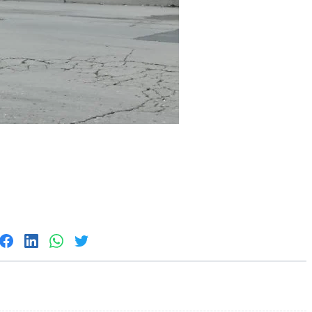
yonlarda icra başçısı
İrandan hədə: 
ur -SİYAHI
-
Pakistan da xi
bilməyəcək
-