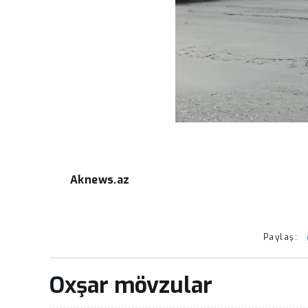
Sabah Bakıda 36 dərəcə isti
Bu ra
olacaq
-
yoxd
Aknews.az
Paylaş:
Oxşar mövzular