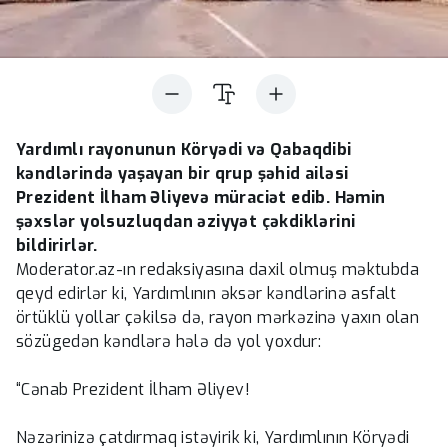
Yardımlı rayonunun Köryədi və Qabaqdibi
kəndlərində yaşayan bir qrup şəhid ailəsi
Prezident İlham Əliyevə müraciət edib. Həmin
şəxslər yolsuzluqdan əziyyət çəkdiklərini
bildirirlər.
Moderator.az-ın redaksiyasına daxil olmuş məktubda
qeyd edirlər ki, Yardımlının əksər kəndlərinə asfalt
örtüklü yollar çəkilsə də, rayon mərkəzinə yaxın olan
sözügedən kəndlərə hələ də yol yoxdur:
“Cənab Prezident İlham Əliyev!
Nəzərinizə çatdırmaq istəyirik ki, Yardımlının Köryədi