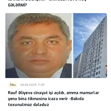
GƏLƏRMİ?
Ölkə
30-04-2025, 11:07
Rauf Əliyevə cinayət işi açılıb, amma məmurlar
yenə bina tikməsinə icazə verir -Bakıda
toxunulmaz dələduz