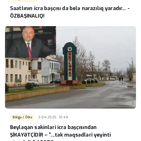
Saatlının icra başçısı da belə narazılıq yaradır... -
ÖZBAŞINALIQ!
Bölgə / Ölkə
3-04-2025, 10:49
Beyləqan sakinləri icra başçısından
ŞİKAYƏTÇİDİR – “...tək məqsədləri yeyinti