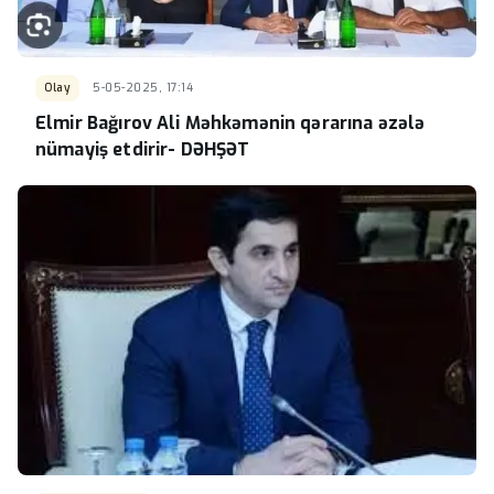
Olay
5-05-2025, 17:14
Elmir Bağırov Ali Məhkəmənin qərarına əzələ
nümayiş etdirir- DƏHŞƏT