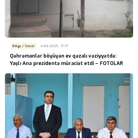
Bölgə / Sosial
4-04-2025, 17:17
Qəhrəmanlar böyüyən ev qəzalı vəziyyətdə:
Yaşlı Ana prezidentə müraciət etdi – FOTOLAR