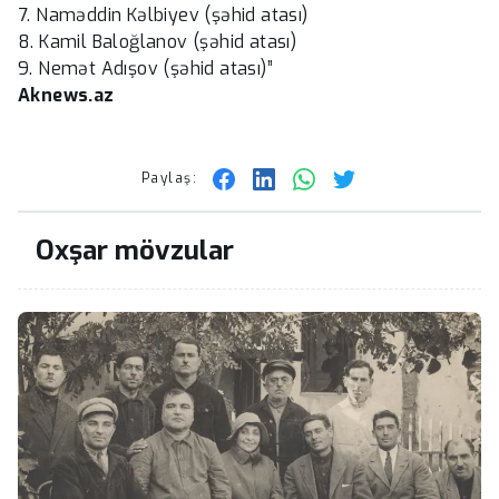
7. Naməddin Kəlbiyev (şəhid atası)
8. Kamil Baloğlanov (şəhid atası)
9. Nemət Adışov (şəhid atası)”
Aknews.az
Paylaş:
Oxşar mövzular