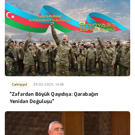
Cəmiyyət
25-02-2025, 14:45
"Zəfərdən Böyük Qayıdışa: Qarabağın
Yenidən Doğuluşu"