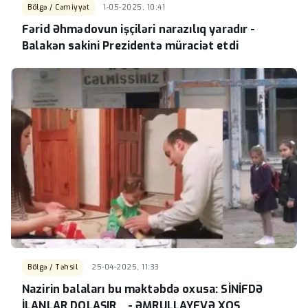
Bölgə / Cəmiyyət
1-05-2025, 10:41
Fərid Əhmədovun işçiləri narazılıq yaradır -
Balakən sakini Prezidentə müraciət etdi
Bölgə / Təhsil
25-04-2025, 11:33
Nazirin balaları bu məktəbdə oxusa: SİNİFDƏ
İLANLAR DOLAŞIR... - ƏMRULLAYEVƏ XOŞ