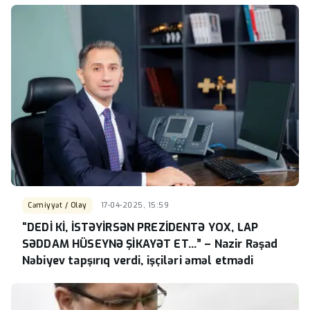
Cəmiyyət / Olay
17-04-2025, 15:59
“DEDİ Kİ, İSTƏYİRSƏN PREZİDENTƏ YOX, LAP
SƏDDAM HÜSEYNƏ ŞİKAYƏT ET...” – Nazir Rəşad
Nəbiyev tapşırıq verdi, işçiləri əməl etmədi