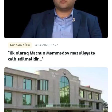
Gündəm / Ölkə
4-04-2025, 17:27
“İlk olaraq Məcnun Məmmədov məsuliyyətə
cəlb edilməlidir...”