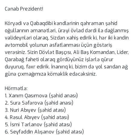
Cənab Prezident!
Köryədi və Qabaqdibi kəndlərinin qəhrəman şəhid
oğullarının əmanətləri, ürəyi övlad dərdi ilə dağlanmış
valideynləri olaraq, Sizdən xahiş edirik ki, hər iki kəndin
avtomobil yolunun asfatlanması üçün göstəriş
verəsiniz. Sizin Dövlət Başçısı, Ali Baş Komandan, Lider,
Qarabağ faheti olaraq gördüyünüz işlərlə qürur
duyuruq, fəxr edirik. İnanırıq ki, bizim də yol sarıdan ağ
günə çıxmağımıza köməklik edəcəksiniz.
Hörmətlə:
1. Xanım Qasımova (şəhid anası)
2. Surə Səfərova (şəhid anası)
3. Nuri Abıyev (şəhid atası)
4. Rəsul Abıyev (şəhid atası)
5. İsmi Tərlanov (şəhid atası)
6. Seyfəddin Alışanov (şəhid atası)