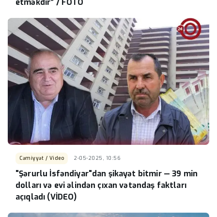
etməkdir” / FOTO
Cəmiyyət / Video
2-05-2025, 10:56
"Şərurlu İsfəndiyar"dan şikayət bitmir — 39 min
dolları və evi əlindən çıxan vətəndaş faktları
açıqladı (VİDEO)