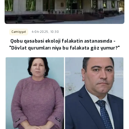
Cəmiyyət
4-04-2025, 10:30
Qobu qəsəbəsi ekoloji fəlakətin astanasında -
"Dövlət qurumları niyə bu fəlakətə göz yumur?"