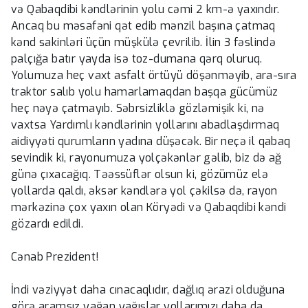
və Qabaqdibi kəndlərinin yolu cəmi 2 km-ə yaxındır.
Ancaq bu məsafəni qət edib mənzil başına çatmaq
kənd sakinləri üçün müşkülə çevrilib. İlin 3 fəslində
palçığa batır yayda isə toz-dumana qərq oluruq.
Yolumuza heç vaxt asfalt örtüyü döşənməyib, ara-sıra
traktor salıb yolu hamarlamaqdan başqa gücümüz
heç nəyə çatmayıb. Səbrsizliklə gözləmişik ki, nə
vaxtsa Yardımlı kəndlərinin yollarını abadlaşdırmaq
aidiyyəti qurumların yadına düşəcək. Bir neçə il qabaq
sevindik ki, rayonumuza yolçəkənlər gəlib, biz də ağ
günə çıxacağıq. Təəssüflər olsun ki, gözümüz elə
yollarda qaldı, əksər kəndlərə yol çəkilsə də, rayon
mərkəzinə çox yaxın olan Köryədi və Qabaqdibi kəndi
gözardı edildi.
Cənab Prezident!
İndi vəziyyət daha cınacaqlıdır, dağlıq ərazi olduğuna
görə aramsız yağan yağışlar yollarımızı daha da