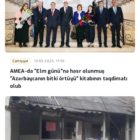
Cəmiyyət
13-03-2025, 17:03
AMEA-da “Elm günü”nə həsr olunmuş
“Azərbaycanın bitki örtüyü” kitabının təqdimatı
olub