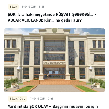
Bölgə
5-04-2025, 15:23
ŞOK: İcra hakimiyyətində RÜŞVƏT ŞƏBƏKƏSİ... -
ADLAR AÇIQLANDI: Kim... nə qədər alır?
Bölgə / Olay
11-04-2025, 10:48
Yardımlıda ŞOK OLAY – Başçının müavini bu işin