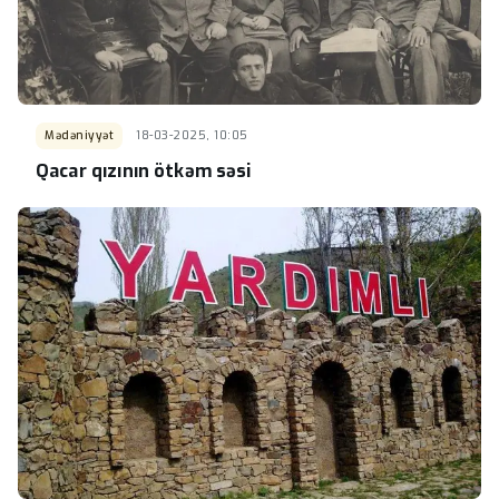
Mədəniyyət
18-03-2025, 10:05
Qacar qızının ötkəm səsi