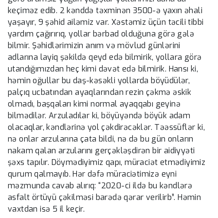
keçiməz edib. 2 kənddə təxminən 3500-ə yaxın əhali
yaşayır, 9 şəhid ailəmiz var. Xəstəmiz üçün təcili tibbi
yardım çağırırıq, yollar bərbad olduğuna görə gələ
bilmir. Şəhidlərimizin anım və mövlud günlərini
adlarına layiq şəkildə qeyd edə bilmirik, yollara görə
utandığımızdan heç kimi dəvət edə bilmirik. Hansı ki,
həmin oğullar bu daş-kəsəkli yollarda böyüdülər,
palçıq ucbatından ayaqlarından rezin çəkmə əskik
olmadı, başqaları kimi normal ayaqqabı geyinə
bilmədilər. Arzuladılar ki, böyüyəndə böyük adam
olacaqlar, kəndlərinə yol çəkdirəcəklər. Təəssüflər ki,
nə onlar arzularına çata bildi, nə də bu gün onların
nakam qalan arzularını gerçəkləşdirən bir aidiyyəti
şəxs tapılır. Döymədiyimiz qapı, müraciət etmədiyimiz
qurum qalmayıb. Hər dəfə müraciətimizə eyni
məzmunda cavab alırıq: “2020-ci ildə bu kəndlərə
asfalt örtüyü çəkilməsi barədə qərar verilirb”. Həmin
vaxtdan isə 5 il keçir.