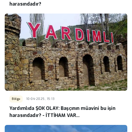
harasındadır?
Bölgə
10-04-2025, 15:13
Yardımlıda ŞOK OLAY: Başçının müavini bu işin
harasındadır? - İTTİHAM VAR...