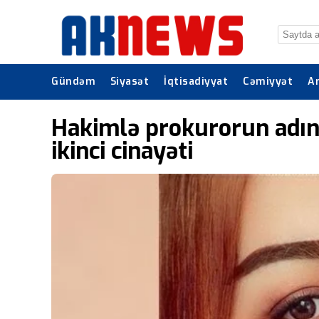
Gündəm
Siyasət
İqtisadiyyat
Cəmiyyət
A
Hakimlə prokurorun adınd
ikinci cinayəti