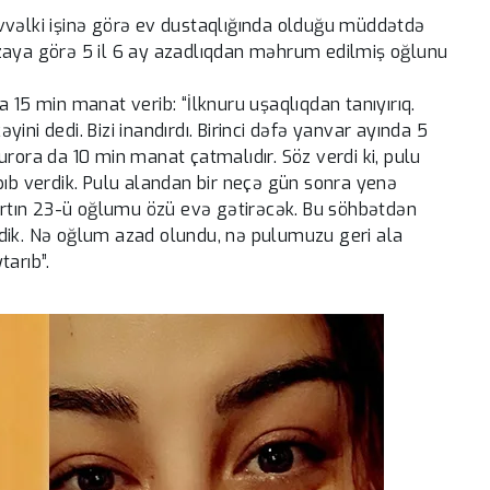
i əvvəlki işinə görə ev dustaqlığında olduğu müddətdə
əzaya görə 5 il 6 ay azadlıqdan məhrum edilmiş oğlunu
 15 min manat verib: “İlknuru uşaqlıqdan tanıyırıq.
ini dedi. Bizi inandırdı. Birinci dəfə yanvar ayında 5
urora da 10 min manat çatmalıdır. Söz verdi ki, pulu
pıb verdik. Pulu alandan bir neçə gün sonra yenə
martın 23-ü oğlumu özü evə gətirəcək. Bu söhbətdən
dik. Nə oğlum azad olundu, nə pulumuzu geri ala
tarıb”.