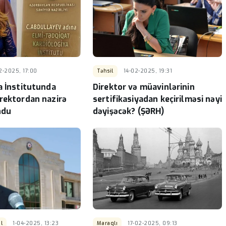
2-2025, 17:00
Təhsil
14-02-2025, 19:31
a İnstitutunda
Direktor və müavinlərinin
rektordan nazirə
sertifikasiyadan keçirilməsi nəyi
ndu
dəyişəcək? (ŞƏRH)
l
1-04-2025, 13:23
Maraqlı
17-02-2025, 09:13