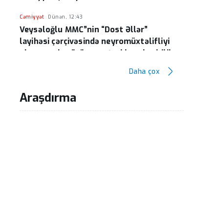
Cəmiyyət
Dünən, 12:43
Veysəloğlu MMC”nin “Dost Əllər”
layihəsi çərçivəsində neyromüxtəlifliyi
olan gənclər üçün masterklass keçirilib
Daha çox
Bölgə / Cəmiyyət
Dünən, 11:54
Laçında Bərpa-tikinti adı ilə milyonlar
Araşdırma
bir mənbədən xərclənir(?)! –Əsaslı
şübhələr var...