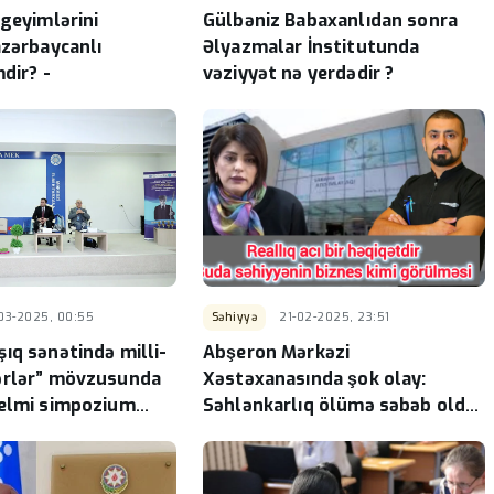
 geyimlərini
Gülbəniz Babaxanlıdan sonra
azərbaycanlı
Əlyazmalar İnstitutunda
dir? -
vəziyyət nə yerdədir ?
-03-2025, 00:55
Səhiyyə
21-02-2025, 23:51
ıq sənətində milli-
Abşeron Mərkəzi
ərlər” mövzusunda
Xəstəxanasında şok olay:
 elmi simpozium
Səhlənkarlıq ölümə səbəb oldu
?