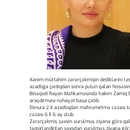
Xanım müttəhim zərərçəkmişin dediklərini təsd
azadlığa çıxdıqdan sonra pulun qalan hissəsin
Binəqədi Rayon Məhkəməsində hakim Zamiq B
araşdırması nəhayət başa çatıb.
İlknura 2 il azadlıqdan məhrumetmə cəzası təy
cəzası 6 il 6 ay olub.
Zərərçəkmiş şəxsin vurulmuş ziyana görə qaldı
təqsirləndirilən şəxsdən vurulmuş ziyana gö