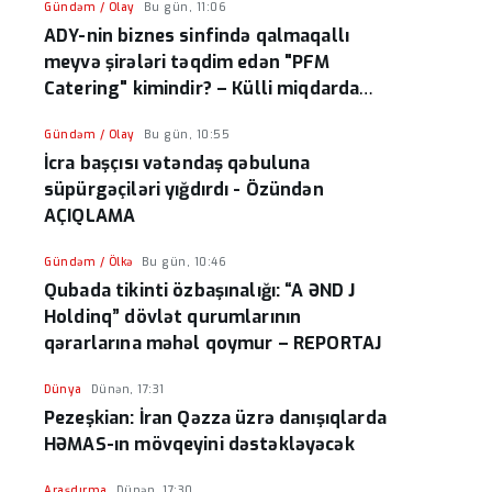
Gündəm / Olay
Bu gün, 11:06
ADY-nin biznes sinfində qalmaqallı
meyvə şirələri təqdim edən "PFM
Catering" kimindir? – Külli miqdarda
vergi borcu üzə çıxdı
Gündəm / Olay
Bu gün, 10:55
İcra başçısı vətəndaş qəbuluna
süpürgəçiləri yığdırdı - Özündən
AÇIQLAMA
Gündəm / Ölkə
Bu gün, 10:46
Qubada tikinti özbaşınalığı: “A ƏND J
Holdinq” dövlət qurumlarının
qərarlarına məhəl qoymur – REPORTAJ
Dünya
Dünən, 17:31
Pezeşkian: İran Qəzza üzrə danışıqlarda
HƏMAS-ın mövqeyini dəstəkləyəcək
Araşdırma
Dünən, 17:30