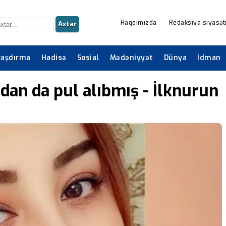
Haqqımızda
Redaksiya siyasət
Axtar
raşdırma
Hadisə
Sosial
Mədəniyyət
Dünya
İdman
an da pul alıbmış - İlknurun