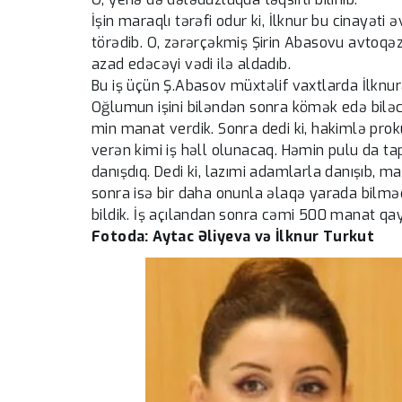
İşin maraqlı tərəfi odur ki, İlknur bu cinayət
törədib. O, zərərçəkmiş Şirin Abasovu avtoq
azad edəcəyi vədi ilə aldadıb.
Bu iş üçün Ş.Abasov müxtəlif vaxtlarda İlknura
Oğlumun işini biləndən sonra kömək edə biləcəy
min manat verdik. Sonra dedi ki, hakimlə prok
verən kimi iş həll olunacaq. Həmin pulu da ta
danışdıq. Dedi ki, lazımi adamlarla danışıb, 
sonra isə bir daha onunla əlaqə yarada bilmə
bildik. İş açılandan sonra cəmi 500 manat qay
Fotoda: Aytac Əliyeva və İlknur Turkut