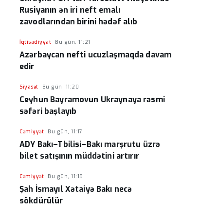
Rusiyanın ən iri neft emalı
zavodlarından birini hədəf alıb
İqtisadiyyat
Bu gün, 11:21
Azərbaycan nefti ucuzlaşmaqda davam
edir
Siyasət
Bu gün, 11:20
Ceyhun Bayramovun Ukraynaya rəsmi
səfəri başlayıb
Cəmiyyət
Bu gün, 11:17
ADY Bakı–Tbilisi–Bakı marşrutu üzrə
bilet satışının müddətini artırır
Cəmiyyət
Bu gün, 11:15
Şah İsmayıl Xətaiyə Bakı necə
sökdürülür