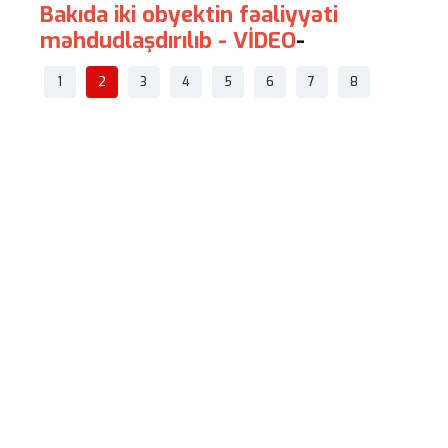
Bakıda iki obyektin fəaliyyəti
Ukray
məhdudlaşdırılıb - VİDEO
-
vilay
emalı
1
2
3
4
5
6
7
8
alıb
-