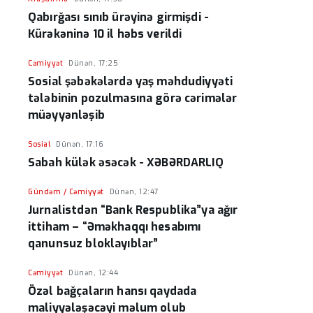
Qabırğası sınıb ürəyinə girmişdi -
Kürəkəninə 10 il həbs verildi
Cəmiyyət
Dünən, 17:25
Sosial şəbəkələrdə yaş məhdudiyyəti
tələbinin pozulmasına görə cərimələr
müəyyənləşib
Sosial
Dünən, 17:16
Sabah külək əsəcək - XƏBƏRDARLIQ
Gündəm / Cəmiyyət
Dünən, 12:47
Jurnalistdən “Bank Respublika”ya ağır
ittiham – “Əməkhaqqı hesabımı
qanunsuz bloklayıblar”
Cəmiyyət
Dünən, 12:44
Özəl bağçaların hansı qaydada
maliyyələşəcəyi məlum olub