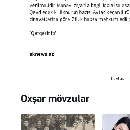
verilməlidir. Mənəvi ziyanla bağlı iddia isə əsa
Qeyd edək ki, İlknurun bacısı Aytac keçən il
cinayətlərinə görə 7 illik həbsə məhkum edili
“Qafqazinfo”
aknews.az
Paylaş:
Oxşar mövzular