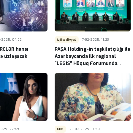
ndə
Ceyhun Bayramov Ukraynada
ələri
həlak olan müdafiəçilərin
tering"
xatirəsini andı
-
darda vergi
3-2025, 04:02
İqtisadiyyat
7-02-2025, 11:23
RCLƏR hansı
PAŞA Holding-in təşkilatçılığı ilə
ə üzləşəcək
Azərbaycanda ilk regional
“LEGIS” Hüquq Forumunda
nələr müzakirə olundu? - FOTO
2025, 22:49
Ölkə
20-02-2025, 17:50