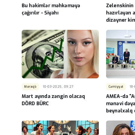
Bu həkimlər məhkəməyə
Zelenskinin
çağırılır - Siyahı
hazırlayan 
dizayner kim
Maraqlı
10-03-2025, 09:27
Cəmiyyət
18
Mart ayında zəngin olacaq
AMEA-da “Aş
DÖRD BÜRC
mənəvi dəy
beynəlxalq
keçirilib