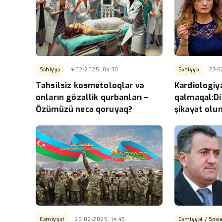
Səhiyyə
4-02-2025, 04:30
Səhiyyə
27-0
Təhsilsiz kosmetoloqlar və
Kardiologiy
onların gözəllik qurbanları –
qalmaqal:Di
Özümüzü necə qoruyaq?
şikayət olu
Cəmiyyət
25-02-2025, 14:45
Cəmiyyət / Sosia