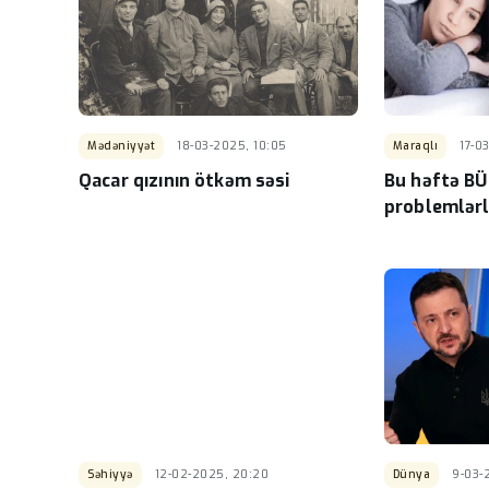
ADY-nin biznes sinfi
qalmaqallı meyvə şir
təqdim edən "PFM Ca
kimindir? – Külli miq
borcu üzə çıxdı
-
Mədəniyyət
18-03-2025, 10:05
Maraqlı
17-0
Qacar qızının ötkəm səsi
Bu həftə BÜ
problemlərl
Səhiyyə
12-02-2025, 20:20
Dünya
9-03-