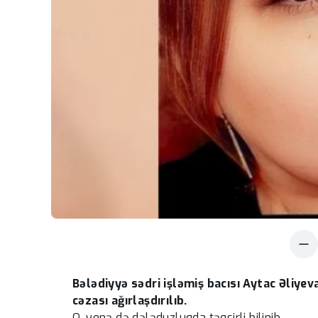
Bələdiyyə sədri işləmiş bacısı Aytac Əliye
cəzası ağırlaşdırılıb.
O, yenə də dələduzluqda təqsirli bilinib.