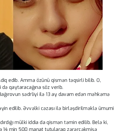
iq edib. Amma özünü qismən təqsirli bilib. O,
i də qaytaracağına söz verib.
ağırovun sədrliyi ilə 13 ay davam edən məhkəmə
in edilib. Əvvəlki cəzası ilə birləşdirilməklə ümumi
rdığı mülki iddia da qismən təmin edilib. Belə ki,
rə 14 min 500 manat tutularaq zərərçəkmişə