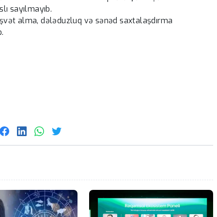
slı sayılmayıb.
 rüşvət alma, dələduzluq və sənəd saxtalaşdırma
b.