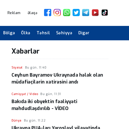
i
Reklam
Əlaqə
Bölgə
Ölkə
Təhsil
Səhiyyə
Digər
Xəbərlər
Siyasət
Bu gün, 11:40
Ceyhun Bayramov Ukraynada həlak olan
müdafiəçilərin xatirəsini andı
Cəmiyyət / Video
Bu gün, 11:31
Bakıda iki obyektin fəaliyyəti
məhdudlaşdırılıb - VİDEO
Dünya
Bu gün, 11:22
Ukrayna PUA-ları Yaroslavl vilayətində