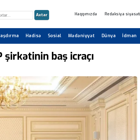
Haqqımızda
Redaksiya siyasət
Axtar
raşdırma
Hadisə
Sosial
Mədəniyyət
Dünya
İdman
şirkətinin baş icraçı