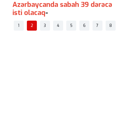
Azərbaycanda sabah 39 dərəcə
Ceyhun
isti olacaq
-
həlak o
xatirəsi
1
2
3
4
5
6
7
8