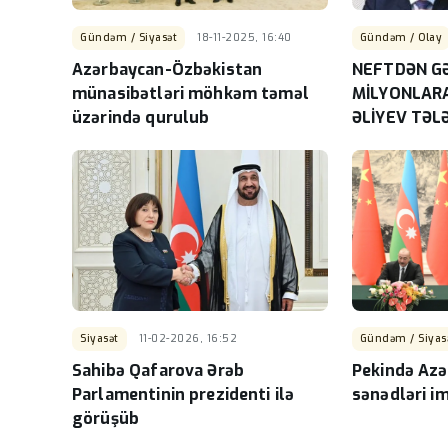
ADY Bakı–Tbilisi–Bakı 
üzrə bilet satışının müd
Gündəm / Siyasət
18-11-2025, 16:40
Gündəm / Olay
artırır
-
Azərbaycan-Özbəkistan
NEFTDƏN G
münasibətləri möhkəm təməl
MİLYONLAR
üzərində qurulub
ƏLİYEV TƏLƏ
MEXANİZMİNİ
DETALLAR
Siyasət
11-02-2026, 16:52
Gündəm / Siyas
Sahibə Qafarova Ərəb
Pekində Azə
Parlamentinin prezidenti ilə
sənədləri i
görüşüb