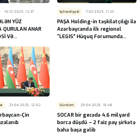
marşrutu
Maaşı 300 manat olan
dətini
kitabxanaçıya qənaət, qanunsuz
16-12-2025, 12:37
İqtisadiyyat
7-02-2025, 11:23
gəlir dövriyyəsinə şərait?
-
ƏLƏN YÜZ
PAŞA Holding-in təşkilatçılığı ilə
A QURULAN ANAR
Azərbaycanda ilk regional
Sİ VƏ
“LEGIS” Hüquq Forumunda
N SİRRİ -
nələr müzakirə olundu? - FOTO
ət
23-04-2025, 12:02
Gündəm
29-04-2026, 16:48
rbaycan-Çin
SOCAR bir gecədə 4.6 milyard
mzalanıb
borca düşdü – 2 faiz pay şirkətə
baha başa gəlib