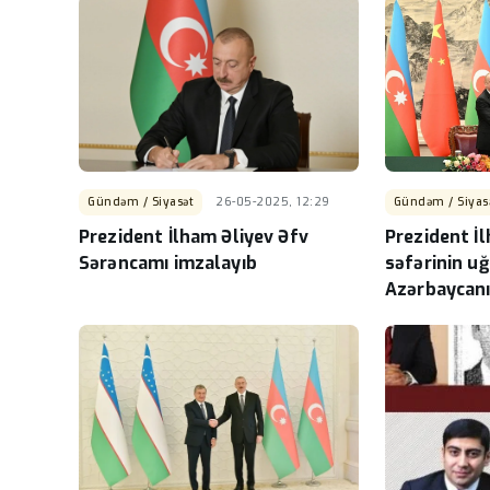
Gündəm / Siyasət
26-05-2025, 12:29
Gündəm / Siyas
Prezident İlham Əliyev Əfv
Prezident İl
Sərəncamı imzalayıb
səfərinin uğ
Azərbaycanı
geoiqtisadi
da güclənmə