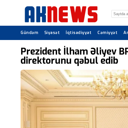
Gündəm
Siyasət
İqtisadiyyat
Cəmiyyət
A
Prezident İlham Əliyev BP 
direktorunu qəbul edib