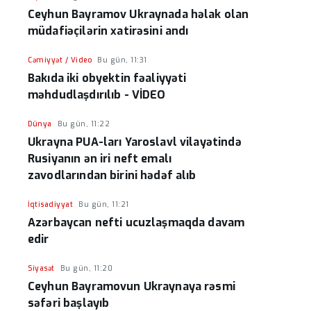
Ceyhun Bayramov Ukraynada həlak olan
müdafiəçilərin xatirəsini andı
Cəmiyyət / Video
Bu gün, 11:31
Bakıda iki obyektin fəaliyyəti
məhdudlaşdırılıb - VİDEO
Dünya
Bu gün, 11:22
Ukrayna PUA-ları Yaroslavl vilayətində
Rusiyanın ən iri neft emalı
zavodlarından birini hədəf alıb
İqtisadiyyat
Bu gün, 11:21
Azərbaycan nefti ucuzlaşmaqda davam
edir
Siyasət
Bu gün, 11:20
Ceyhun Bayramovun Ukraynaya rəsmi
səfəri başlayıb