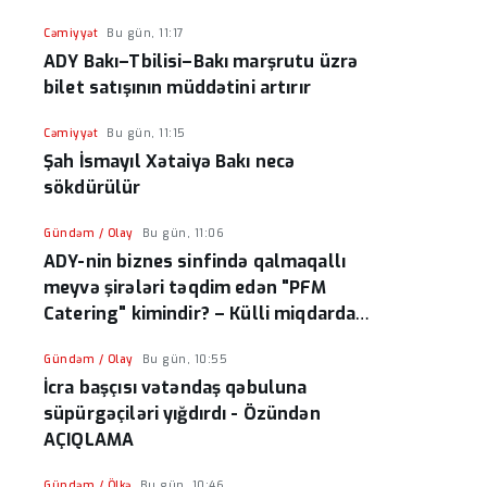
Cəmiyyət
Bu gün, 11:17
ADY Bakı–Tbilisi–Bakı marşrutu üzrə
bilet satışının müddətini artırır
Cəmiyyət
Bu gün, 11:15
Şah İsmayıl Xətaiyə Bakı necə
sökdürülür
Gündəm / Olay
Bu gün, 11:06
ADY-nin biznes sinfində qalmaqallı
meyvə şirələri təqdim edən "PFM
Catering" kimindir? – Külli miqdarda
vergi borcu üzə çıxdı
Gündəm / Olay
Bu gün, 10:55
İcra başçısı vətəndaş qəbuluna
süpürgəçiləri yığdırdı - Özündən
AÇIQLAMA
Gündəm / Ölkə
Bu gün, 10:46