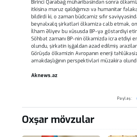
Birinci Qarabağ müharibəsindən sonra ölkəmizd
itkisinə məruz qaldığımızı və humanitar fəlak
bildirdi ki, o zaman büdcəmiz sıfır səviyyəsi
beynəlxalq şirkətləri ölkəmizə cəlb etmək, onl
İlham Əliyev bu xüsusda BP-yə göstərdiyi etim
Söhbət zamanı BP-nin ölkəmizdə icra etdiyi en
olundu, şirkətin işğaldan azad edilmiş ərazil
Görüşdə ölkəmizin Avropanın enerji təhlükəsi
əməkdaşlığının perspektivləri müzakirə olund
Aknews.az
Paylaş:
Oxşar mövzular