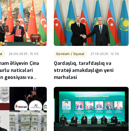
ət
26-04-2025, 15:55
Gündəm / Siyasət
27-10-2025, 12:36
ham Əliyevin Çinə
Qardaşlıq, tərəfdaşlıq və
urlu nəticələri
strateji əməkdaşlığın yeni
n geosiyası və
mərhələsi
 mövqelərinin daha
sinə təkan verəcək