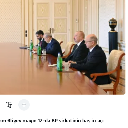
m Əliyev mayın 12-də BP şirkətinin baş icraçı