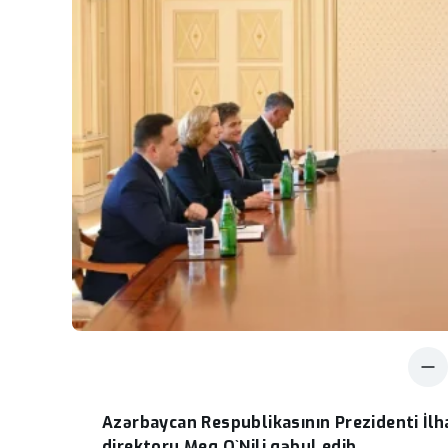
Azərbaycan Respublikasının Prezidenti İlha
direktoru Meq O`Nili qəbul edib.