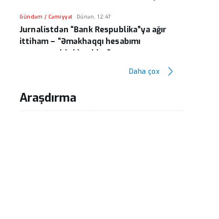
Gündəm / Cəmiyyət
Dünən, 12:47
Jurnalistdən “Bank Respublika”ya ağır
ittiham – “Əməkhaqqı hesabımı
qanunsuz bloklayıblar”
Daha çox
Cəmiyyət
Dünən, 12:44
Özəl bağçaların hansı qaydada
Araşdırma
maliyyələşəcəyi məlum olub