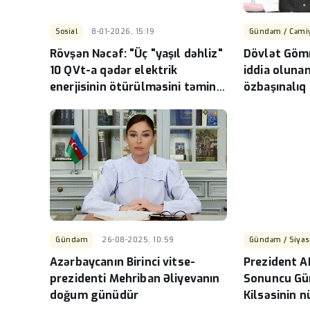
Sosial
8-01-2026, 15:19
Gündəm / Cəmi
Rövşən Nəcəf: "Üç "yaşıl dəhliz"
Dövlət Göm
10 QVt-a qədər elektrik
iddia oluna
enerjisinin ötürülməsini təmin
özbaşınalıq
edə bilər"
redaksiyamı
məktub-
Gündəm
26-08-2025, 10:59
Gündəm / Siyas
Azərbaycanın Birinci vitse-
Prezident A
prezidenti Mehriban Əliyevanın
Sonuncu Gü
doğum günüdür
Kilsəsinin 