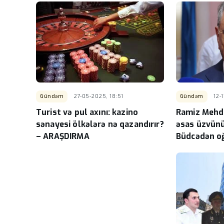
Gündəm
27-05-2025, 18:51
Gündəm
12-
Turist və pul axını: kazino
Ramiz Mehdi
sənayesi ölkələrə nə qazandırır?
əsas üzvünü
– ARAŞDIRMA
Büdcədən o
milyonlar h
təminatı imi