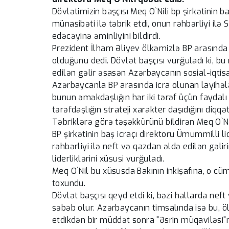
Dövlətimizin başçısı Meq O`Nili bp şirkətinin b
münasibəti ilə təbrik etdi, onun rəhbərliyi 
edəcəyinə əminliyini bildirdi.
Prezident İlham Əliyev ölkəmizlə BP arasında 30
olduğunu dedi. Dövlət başçısı vurğuladı ki, b
edilən gəlir əsasən Azərbaycanın sosial-iqtisad
Azərbaycanla BP arasında icra olunan layihə
bunun əməkdaşlığın hər iki tərəf üçün faydalı
tərəfdaşlığın strateji xarakter daşıdığını diqqət
Təbriklərə görə təşəkkürünü bildirən Meq O`Nil
BP şirkətinin baş icraçı direktoru Ümummilli l
rəhbərliyi ilə neft və qazdan əldə edilən gəlir
liderliklərini xüsusi vurğuladı.
Meq O`Nil bu xüsusda Bakının inkişafına, o cü
toxundu.
Dövlət başçısı qeyd etdi ki, bəzi hallarda nef
səbəb olur. Azərbaycanın timsalında isə bu, ö
etdikdən bir müddət sonra "Əsrin müqaviləsi"n