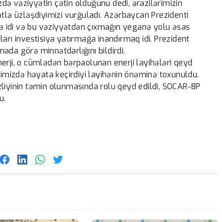
ə vəziyyətin çətin olduğunu dedi, ərazilərimizin
ətlə üzləşdiyimizi vurğuladı. Azərbaycan Prezidenti
ndə idi və bu vəziyyətdən çıxmağın yeganə yolu əsas
arı investisiya yatırmağa inandırmaq idi. Prezident
ada görə minnətdarlığını bildirdi.
erji, o cümlədən bərpaolunan enerji layihələri qeyd
ərimizdə həyata keçirdiyi layihənin önəminə toxunuldu.
zliyinin təmin olunmasında rolu qeyd edildi, SOCAR-BP
u.