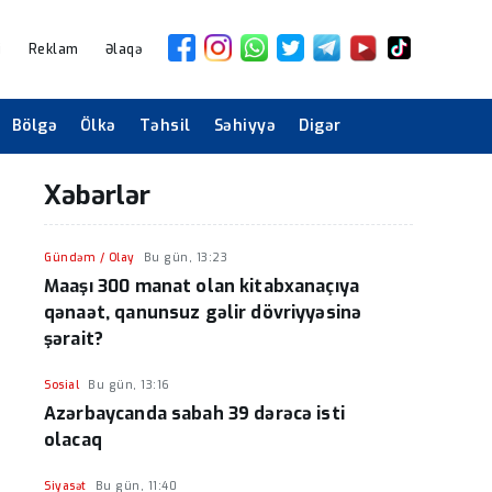
i
Reklam
Əlaqə
Bölgə
Ölkə
Təhsil
Səhiyyə
Digər
Xəbərlər
Gündəm / Olay
Bu gün, 13:23
Maaşı 300 manat olan kitabxanaçıya
qənaət, qanunsuz gəlir dövriyyəsinə
şərait?
Sosial
Bu gün, 13:16
Azərbaycanda sabah 39 dərəcə isti
olacaq
Siyasət
Bu gün, 11:40