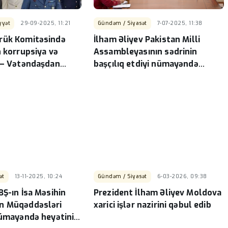
yyət
29-09-2025, 11:21
Gündəm / Siyasət
7-07-2025, 11:38
rük Komitəsində
İlham Əliyev Pakistan Milli
n korrupsiya və
Assambleyasının sədrinin
 – Vətəndaşdan
başçılıq etdiyi nümayəndə
za sensasion
heyətini qəbul edib
ət
13-11-2025, 10:24
Gündəm / Siyasət
6-03-2026, 09:38
BŞ-ın İsa Məsihin
Prezident İlham Əliyev Moldova
n Müqəddəsləri
xarici işlər nazirini qəbul edib
nümayəndə heyətini