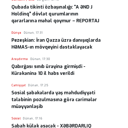
Qubada tikinti özbaşınalığı: “A ƏND J
Holdinq” dövlət qurumlarının
qərarlarına məhəl qoymur – REPORTAJ
Dünya
Dünən, 17:31
Pezeşkian: İran Qəzza üzrə danışıqlarda
HƏMAS-ın mövqeyini dəstəkləyəcək
Araşdırma
Dünən, 17:30
Qabırğası sınıb ürəyinə girmişdi -
Kürəkəninə 10 il həbs verildi
Cəmiyyət
Dünən, 17:25
Sosial şəbəkələrdə yaş məhdudiyyəti
tələbinin pozulmasına görə cərimələr
müəyyənləşib
Sosial
Dünən, 17:16
Sabah külək əsəcək - XƏBƏRDARLIQ