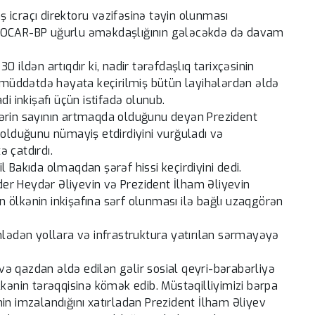
aş icraçı direktoru vəzifəsinə təyin olunması
ilə SOCAR-BP uğurlu əməkdaşlığının gələcəkdə də davam
 ildən artıqdır ki, nadir tərəfdaşlıq tarixçəsinin
u müddətdə həyata keçirilmiş bütün layihələrdən əldə
i inkişafı üçün istifadə olunub.
lərin sayının artmaqda olduğunu deyən Prezident
 olduğunu nümayiş etdirdiyini vurğuladı və
ə çatdırdı.
 Bakıda olmaqdan şərəf hissi keçirdiyini dedi.
ider Heydər Əliyevin və Prezident İlham Əliyevin
in ölkənin inkişafına sərf olunması ilə bağlı uzaqgörən
mlədən yollara və infrastruktura yatırılan sərmayəyə
t və qazdan əldə edilən gəlir sosial qeyri-bərabərliyə
lkənin tərəqqisinə kömək edib. Müstəqilliyimizi bərpa
in imzalandığını xatırladan Prezident İlham Əliyev