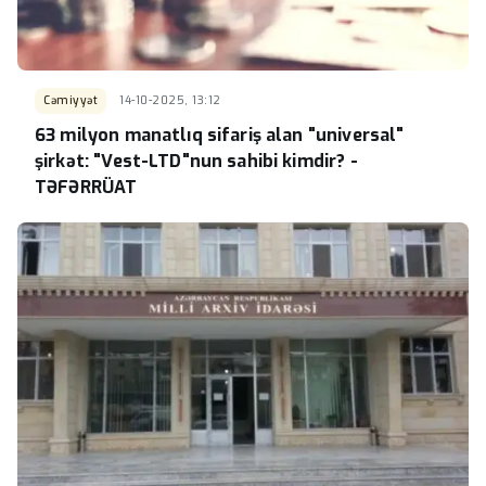
Cəmiyyət
14-10-2025, 13:12
63 milyon manatlıq sifariş alan "universal"
şirkət: "Vest-LTD"nun sahibi kimdir? -
TƏFƏRRÜAT