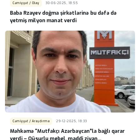
Cəmiyyət / Olay
30-06-2025, 18:55
Baba Rzayev doğma şirkətlərinə bu dəfə də
yetmiş milyon manat verdi
Cəmiyyət / Araşdırma
29-12-2025, 18:33
Məhkəmə “Mutfakçı Azərbaycan”la bağlı qərar
verdi – Qüsurlu mebel, maddi ziyan…