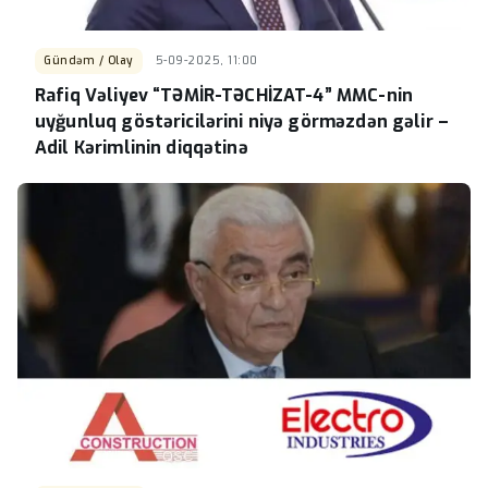
Gündəm / Olay
5-09-2025, 11:00
Rafiq Vəliyev “TƏMİR-TƏCHİZAT-4” MMC-nin
uyğunluq göstəricilərini niyə görməzdən gəlir –
Adil Kərimlinin diqqətinə