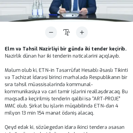
Elm və Təhsil Nazirliyi bir gündə iki tender keçirib.
Nazirlik dünən hər iki tenderin nəticələrini açıqlayıb.
Məlum olub ki, ETN-in Təsərrüfat Hesablı Əsaslı Tikinti
və Təchizat İdarəsi birinci mərhələdə Respublikanın bir
sıra təhsil müəssisələrində kommunal-
kommunikasiya və cari təmir işlərini reallaşdıracaq. Bu
məqsədlə keçirilmiş tenderin qalibi isə “ART-PROJE”
MMC olub. Şirkət bu işlərin müqabilində ETN-dən 4
milyon 13 min 154 manat ödəniş alacaq.
Qeyd edək ki, sözüegedən idarə ikinci tenderə əsasən