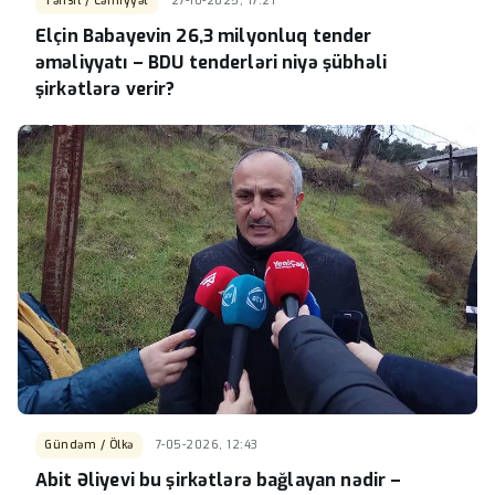
Təhsil / Cəmiyyət
27-10-2025, 17:21
Elçin Babayevin 26,3 milyonluq tender
əməliyyatı – BDU tenderləri niyə şübhəli
şirkətlərə verir?
Gündəm / Ölkə
7-05-2026, 12:43
Abit Əliyevi bu şirkətlərə bağlayan nədir –