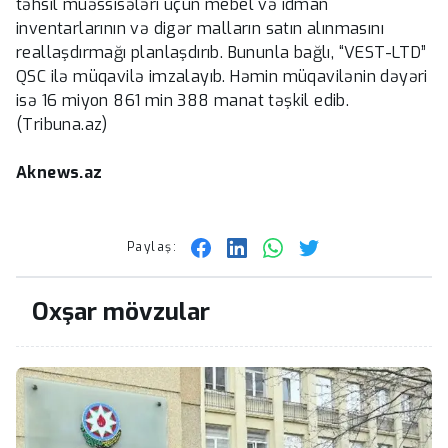
təhsil müəssisələri üçün mebel və idman
inventarlarının və digər malların satın alınmasını
reallaşdırmağı planlaşdırıb. Bununla bağlı, “VEST-LTD”
QSC ilə müqavilə imzalayıb. Həmin müqavilənin dəyəri
isə 16 miyon 861 min 388 manat təşkil edib.
(Tribuna.az)
Aknews.az
Paylaş:
Oxşar mövzular