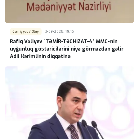
Cəmiyyət / Olay
3-09-2025, 19:16
Rafiq Vəliyev “TƏMİR-TƏCHİZAT-4” MMC-nin
uyğunluq göstəricilərini niyə görməzdən gəlir –
Adil Kərimlinin diqqətinə