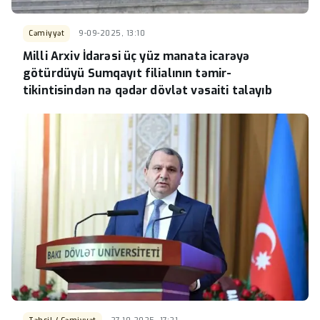
Cəmiyyət
9-09-2025, 13:10
Milli Arxiv İdarəsi üç yüz manata icarəyə
götürdüyü Sumqayıt filialının təmir-
tikintisindən nə qədər dövlət vəsaiti talayıb