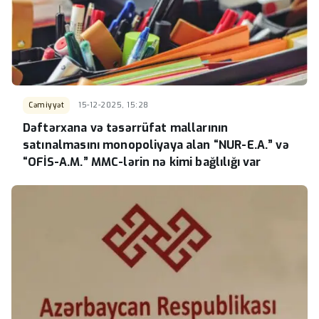
Cəmiyyət
15-12-2025, 15:28
Dəftərxana və təsərrüfat mallarının
satınalmasını monopoliyaya alan “NUR-E.A.” və
“OFİS-A.M.” MMC-lərin nə kimi bağlılığı var