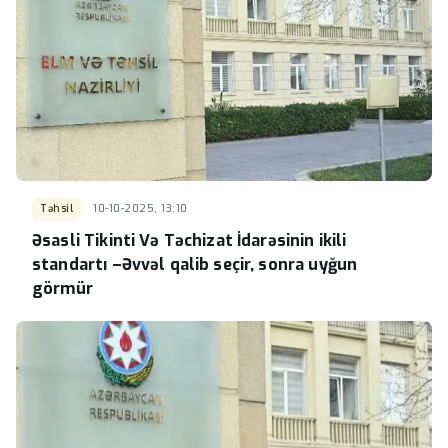
Təhsil
10-10-2025, 13:10
Əsasli Tikinti Və Təchizat İdarəsinin ikili
standartı –Əvvəl qalib seçir, sonra uyğun
görmür