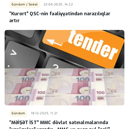
Gündəm / Sosial
23-06-2025, 14:22
“Kurort” QSC-nin fəaliyyətindən narazılıqlar
artır
Gündəm
18-12-2025, 11:21
“MƏİŞƏT İST” MMC dövlət satınalmalarında