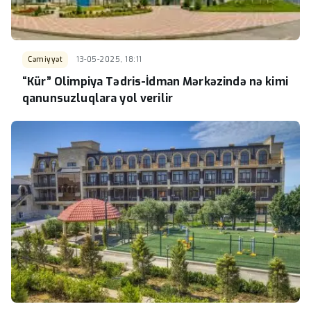
Cəmiyyət
13-05-2025, 18:11
“Kür” Olimpiya Tədris-İdman Mərkəzində nə kimi
qanunsuzluqlara yol verilir