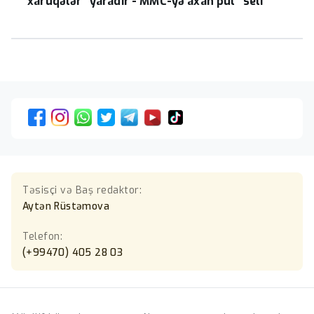
“xarüqələr” yaradır - MMC-yə axan pul "seli"
Təsisçi və Baş redaktor:
Aytən Rüstəmova
Telefon:
(+99470) 405 28 03