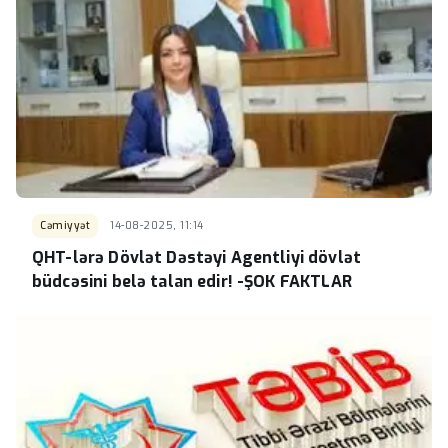
Cəmiyyət
14-08-2025, 11:14
QHT-lərə Dövlət Dəstəyi Agentliyi dövlət
büdcəsini belə talan edir! -ŞOK FAKTLAR