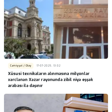
Cəmiyyət / Olay
17-07-2025, 13:02
Xüsusi texnikaların alınmasına milyonlar
xərclənən Xəzər rayonunda zibil niyə eşşək
arabası ilə daşınır