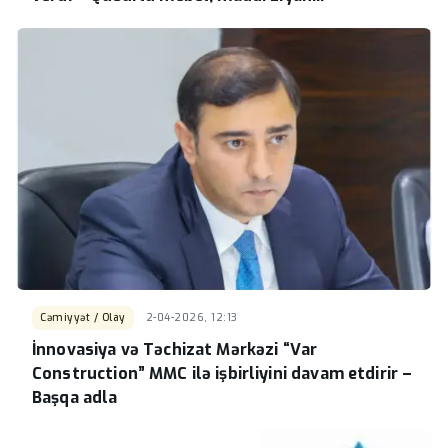
Cəmiyyət / Olay
2-04-2026, 12:13
İnnovasiya və Təchizat Mərkəzi “Var
Construction” MMC ilə işbirliyini davam etdirir –
Başqa adla